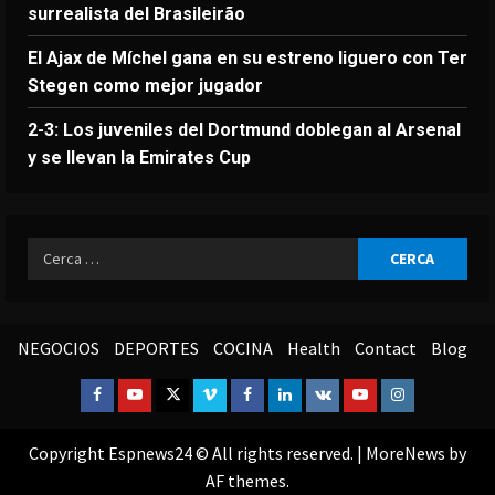
surrealista del Brasileirão
El Ajax de Míchel gana en su estreno liguero con Ter
Stegen como mejor jugador
2-3: Los juveniles del Dortmund doblegan al Arsenal
y se llevan la Emirates Cup
Ricerca
per:
NEGOCIOS
DEPORTES
COCINA
Health
Contact
Blog
Facebook
Youtube
Twitter
Vimeo
Facebook
Linkedin
VK
Youtube
Instagram
Copyright Espnews24 © All rights reserved.
|
MoreNews
by
AF themes.