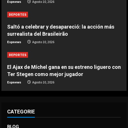
Espnews
Agosto 10, 2026
3
Agosto 10, 2026
DEPORTES
DEPORTES
2-0: El Porto derrota al Alverca de
Saltó a celebrar y desapareció: la acción más
Vinicius Jr. con gol de Gabri Veiga
surrealista del Brasileirão
Agosto 10, 2026
Espnews
Agosto 10, 2026
4
DEPORTES
DEPORTES
2-2: Empate del Benfica pese a la
gran actuación de Prestianni y su
El Ajax de Míchel gana en su estreno liguero con
golazo
Ter Stegen como mejor jugador
5
Agosto 10, 2026
Espnews
Agosto 10, 2026
CATEGORIE
BLOG