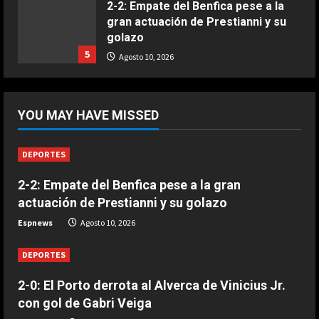
2-2: Empate del Benfica pese a la
gran actuación de Prestianni y su
COCINA
golazo
Ternera guisada con senderuelas
5
Agosto 10, 2026
Marzo 20, 2026
5
DEPORTES
2-3: Los juveniles del Dortmund
YOU MAY HAVE MISSED
doblegan al Arsenal y se llevan la
Emirates Cup
1
Agosto 10, 2026
DEPORTES
DEPORTES
2-2: Empate del Benfica pese a la gran
El Ajax de Míchel gana en su
actuación de Prestianni y su golazo
estreno liguero con Ter Stegen
como mejor jugador
Espnews
Agosto 10, 2026
2
Agosto 10, 2026
DEPORTES
DEPORTES
Saltó a celebrar y desapareció: la
2-0: El Porto derrota al Alverca de Vinicius Jr.
acción más surrealista del
con gol de Gabri Veiga
Brasileirão