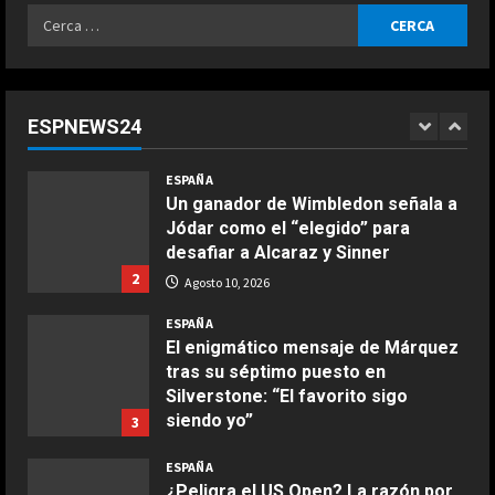
Ricerca
ESPAÑA
per:
Surrealismo en Moto2: Manu
González se levanta de la moto
creyendo que ha ganado y termina
ESPNEWS24
14º
1
Agosto 10, 2026
COCINA
ESPAÑA
Ensalada de espinacas deliciosa
Un ganador de Wimbledon señala a
Maggio 28, 2026
Jódar como el “elegido” para
2
desafiar a Alcaraz y Sinner
2
Agosto 10, 2026
COCINA
Boquerones fritos en freidora de
ESPAÑA
aire
El enigmático mensaje de Márquez
tras su séptimo puesto en
Aprile 24, 2026
3
Silverstone: “El favorito sigo
siendo yo”
3
Agosto 10, 2026
COCINA
ESPAÑA
Buñuelos de alcachofas
¿Peligra el US Open? La razón por