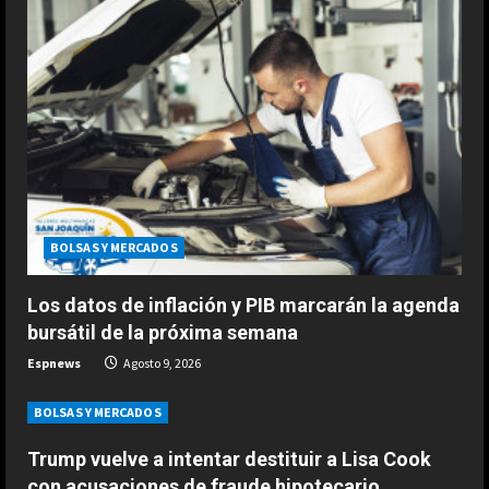
e
a
d
i
n
BOLSAS Y MERCADOS
g
Los datos de inflación y PIB marcarán la agenda
bursátil de la próxima semana
Espnews
Agosto 9, 2026
BOLSAS Y MERCADOS
ESPAÑA
Trump vuelve a intentar destituir a Lisa Cook
Un ganador de Wimbledon señala a
con acusaciones de fraude hipotecario