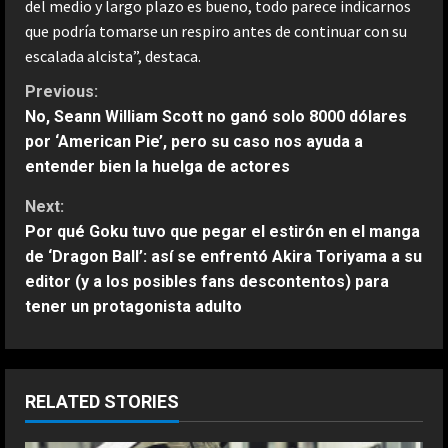
del medio y largo plazo es bueno, todo parece indicarnos
que podría tomarse un respiro antes de continuar con su
escalada alcista”, destaca.
C
Previous:
No, Seann William Scott no ganó solo 8000 dólares
o
por ‘American Pie’, pero su caso nos ayuda a
entender bien la huelga de actores
n
Next:
t
Por qué Goku tuvo que pegar el estirón en el manga
de ‘Dragon Ball’: así se enfrentó Akira Toriyama a su
i
editor (y a los posibles fans descontentos) para
n
tener un protagonista adulto
u
e
RELATED STORIES
R