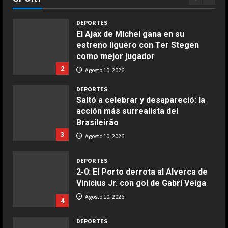
1
langostinos
Agosto 10, 2026
Giugno 20, 2026
1
DEPORTES
El Ajax de Míchel gana en su
estreno liguero con Ter Stegen
COCINA
como mejor jugador
Ensalada de espinacas deliciosa
2
Agosto 10, 2026
Maggio 28, 2026
2
DEPORTES
Saltó a celebrar y desapareció: la
acción más surrealista del
COCINA
Brasileirão
Boquerones fritos en freidora de
3
aire
Agosto 10, 2026
Aprile 24, 2026
3
DEPORTES
2-0: El Porto derrota al Alverca de
Vinicius Jr. con gol de Gabri Veiga
COCINA
Buñuelos de alcachofas
Agosto 10, 2026
4
Aprile 5, 2026
4
DEPORTES