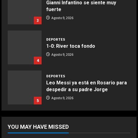
Gianni Infantino se siente muy
COCINA
fuerte
Boquerones fritos en freidora de
Agosto 9, 2026
3
aire
Aprile 24, 2026
3
DEPORTES
1-0: River toca fondo
COCINA
Agosto 9, 2026
Buñuelos de alcachofas
4
Aprile 5, 2026
4
DEPORTES
Leo Messi ya está en Rosario para
despedir a su padre Jorge
COCINA
Ternera guisada con senderuelas
Agosto 9, 2026
5
Marzo 20, 2026
5
DEPORTES
“Cuando me enteré me dio mucha
YOU MAY HAVE MISSED
tristeza; yo perdí a mi padre y el
dolor es inexplicable”