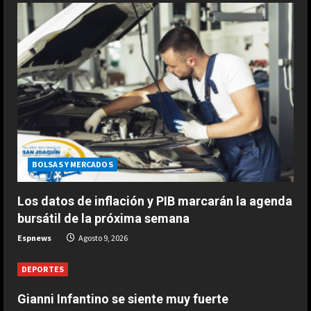
1
Agosto 9, 2026
DEPORTES
“Comimos con Pep en Barcelona,
estuvo tentado, incluso escribió la
alineación en un papel”
2
Agosto 9, 2026
DEPORTES
Gianni Infantino se siente muy
fuerte
BOLSAS Y MERCADOS
Agosto 9, 2026
3
Los datos de inflación y PIB marcarán la agenda
bursátil de la próxima semana
DEPORTES
Espnews
Agosto 9, 2026
1-0: River toca fondo
Agosto 9, 2026
DEPORTES
4
Gianni Infantino se siente muy fuerte