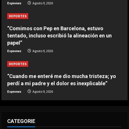
DEPORTES
Espnews
Agosto 9, 2026
Leo Messi ya está en Rosario para
despedir a su padre Jorge
DEPORTES
Agosto 9, 2026
5
“Comimos con Pep en Barcelona, estuvo
tentado, incluso escribió la alineación en un
papel”
Espnews
Agosto 9, 2026
DEPORTES
“Cuando me enteré me dio mucha tristeza; yo
perdí a mi padre y el dolor es inexplicable”
Espnews
Agosto 9, 2026
CATEGORIE