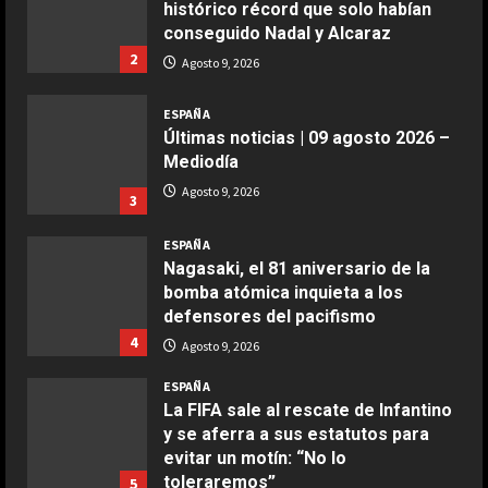
histórico récord que solo habían
2
conseguido Nadal y Alcaraz
2
Agosto 9, 2026
COCINA
Boquerones fritos en freidora de
ESPAÑA
aire
Últimas noticias | 09 agosto 2026 –
Aprile 24, 2026
3
Mediodía
Agosto 9, 2026
3
COCINA
ESPAÑA
Buñuelos de alcachofas
Nagasaki, el 81 aniversario de la
Aprile 5, 2026
bomba atómica inquieta a los
4
defensores del pacifismo
4
Agosto 9, 2026
COCINA
ESPAÑA
Ternera guisada con senderuelas
La FIFA sale al rescate de Infantino
Marzo 20, 2026
y se aferra a sus estatutos para
5
evitar un motín: “No lo
toleraremos”
5