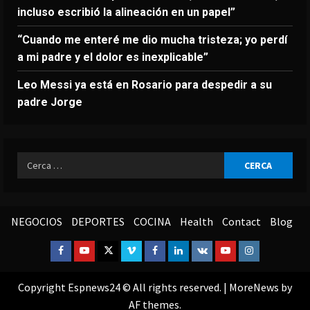
incluso escribió la alineación en un papel”
“Cuando me enteré me dio mucha tristeza; yo perdí
a mi padre y el dolor es inexplicable”
Leo Messi ya está en Rosario para despedir a su
padre Jorge
Ricerca
per:
NEGOCIOS
DEPORTES
COCINA
Health
Contact
Blog
Facebook
Youtube
Twitter
Vimeo
Facebook
Linkedin
VK
Youtube
Instagram
Copyright Espnews24 © All rights reserved.
|
MoreNews
by
AF themes.