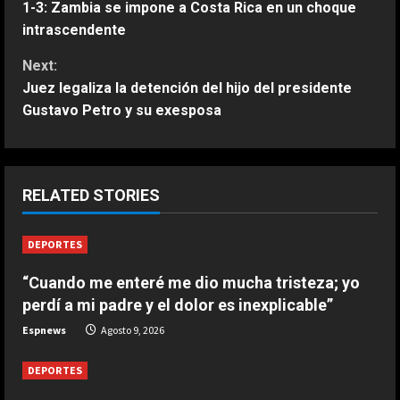
1-3: Zambia se impone a Costa Rica en un choque
o
intrascendente
n
Next:
Juez legaliza la detención del hijo del presidente
t
Gustavo Petro y su exesposa
i
n
ESPAÑA
RELATED STORIES
Jódar no tiene límites: nuevo
u
histórico récord que solo habían
DEPORTES
e
conseguido Nadal y Alcaraz
2
Agosto 9, 2026
“Cuando me enteré me dio mucha tristeza; yo
R
perdí a mi padre y el dolor es inexplicable”
ESPAÑA
e
Espnews
Agosto 9, 2026
Últimas noticias | 09 agosto 2026 –
Mediodía
a
DEPORTES
Agosto 9, 2026
3