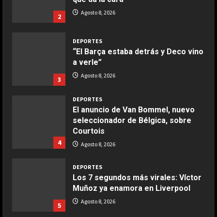
COCINA
Ensalada de espinacas deliciosa
Agosto 8, 2026
2
Maggio 28, 2026
2
DEPORTES
“El Barça estaba detrás y Deco vino
COCINA
a verle”
Boquerones fritos en freidora de
Agosto 8, 2026
3
aire
Aprile 24, 2026
3
DEPORTES
El anuncio de Van Bommel, nuevo
seleccionador de Bélgica, sobre
COCINA
Courtois
Buñuelos de alcachofas
4
Agosto 8, 2026
Aprile 5, 2026
4
DEPORTES
Los 7 segundos más virales: Víctor
Muñoz ya enamora en Liverpool
COCINA
Ternera guisada con senderuelas
Agosto 8, 2026
5
Marzo 20, 2026