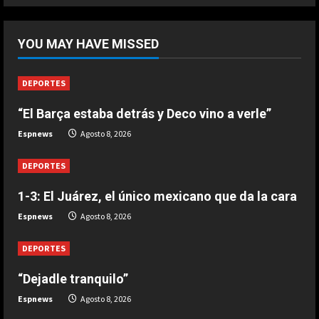
5
DEPORTES
“Dejadle tranquilo”
YOU MAY HAVE MISSED
Agosto 8, 2026
1
DEPORTES
“El Barça estaba detrás y Deco vino a verle”
DEPORTES
1-3: El Juárez, el único mexicano
Espnews
Agosto 8, 2026
que da la cara
Agosto 8, 2026
DEPORTES
2
1-3: El Juárez, el único mexicano que da la cara
DEPORTES
Espnews
Agosto 8, 2026
“El Barça estaba detrás y Deco vino
a verle”
DEPORTES
Agosto 8, 2026
3
“Dejadle tranquilo”
DEPORTES
Espnews
Agosto 8, 2026
El anuncio de Van Bommel, nuevo