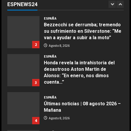
ESPNEWS24
declararse mujeres y elegibles en
1
el draft
COCINA
ESPAÑA
Ensalada de espinacas deliciosa
Agosto 8, 2026
Bezzecchi se derrumba; tremendo
Maggio 28, 2026
su sufrimiento en Silverstone: “Me
2
van a ayudar a subir a la moto”
2
Agosto 8, 2026
COCINA
Boquerones fritos en freidora de
ESPAÑA
aire
Honda revela la intrahistoria del
desastroso Aston Martin de
Aprile 24, 2026
3
Alonso: “En enero, nos dimos
cuenta…”
3
COCINA
Agosto 8, 2026
Buñuelos de alcachofas
ESPAÑA
Últimas noticias | 08 agosto 2026 –
Aprile 5, 2026
4
Mañana
Agosto 8, 2026
4
COCINA