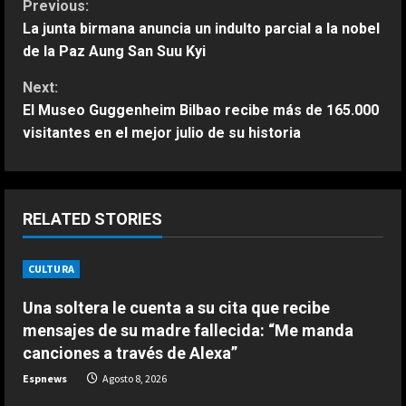
C
Previous:
La junta birmana anuncia un indulto parcial a la nobel
o
de la Paz Aung San Suu Kyi
n
Next:
El Museo Guggenheim Bilbao recibe más de 165.000
t
visitantes en el mejor julio de su historia
i
n
RELATED STORIES
u
CULTURA
e
ESPAÑA
Bezzecchi se derrumba; tremendo
Una soltera le cuenta a su cita que recibe
R
su sufrimiento en Silverstone: “Me
mensajes de su madre fallecida: “Me manda
van a ayudar a subir a la moto”
e
canciones a través de Alexa”
2
Agosto 8, 2026
Espnews
Agosto 8, 2026
a
ESPAÑA