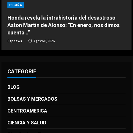
seleccionador de Bélgica, sobre
ESPAÑA
Courtois
4
Agosto 8, 2026
Honda revela la intrahistoria del desastroso
Aston Martin de Alonso: “En enero, nos dimos
DEPORTES
cuenta…”
Los 7 segundos más virales: Víctor
Espnews
Agosto 8, 2026
Muñoz ya enamora en Liverpool
Agosto 8, 2026
5
CATEGORIE
BLOG
BOLSAS Y MERCADOS
CENTROAMERICA
CIENCIA Y SALUD