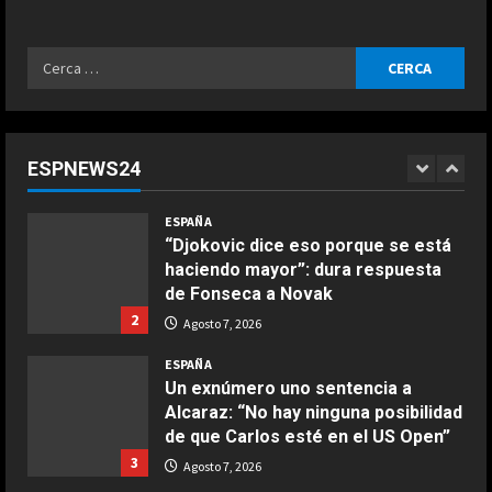
ingeniero del mundo y no son…”
5
Agosto 7, 2026
Ricerca
ESPAÑA
per:
Infantino suma adeptos: Argentina,
México y la Confederación Africana
apoyan su continuidad como
ESPNEWS24
presidente de la FIFA
1
COCINA
Agosto 7, 2026
ESPAÑA
Ensalada de espinacas deliciosa
“Djokovic dice eso porque se está
Maggio 28, 2026
haciendo mayor”: dura respuesta
2
de Fonseca a Novak
2
Agosto 7, 2026
COCINA
Boquerones fritos en freidora de
ESPAÑA
aire
Un exnúmero uno sentencia a
Alcaraz: “No hay ninguna posibilidad
Aprile 24, 2026
3
de que Carlos esté en el US Open”
3
Agosto 7, 2026
COCINA