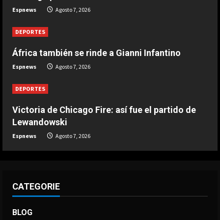
Espnews
Agosto 7, 2026
una discoteca
Agosto 7, 2026
3
DEPORTES
África también se rinde a Gianni Infantino
DEPORTES
Infantino respira: Argentina le da su
Espnews
Agosto 7, 2026
apoyo oficialmente
Agosto 7, 2026
DEPORTES
4
Victoria de Chicago Fire: así fue el partido de
DEPORTES
Lewandowski
Victoria de Chicago Fire: así fue el
Espnews
Agosto 7, 2026
partido de Lewandowski
Agosto 7, 2026
5
CATEGORIE
BLOG