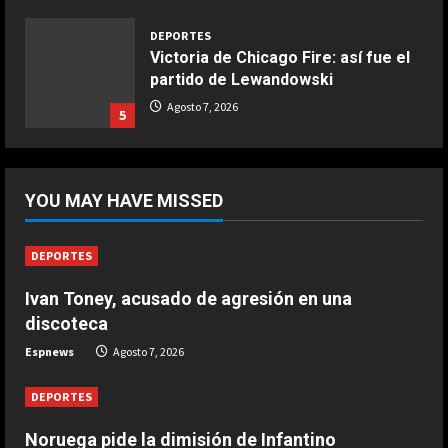
Aprile 5, 2026
4
DEPORTES
Victoria de Chicago Fire: así fue el
partido de Lewandowski
COCINA
Ternera guisada con senderuelas
Agosto 7, 2026
5
Marzo 20, 2026
5
DEPORTES
África también se rinde a Gianni
YOU MAY HAVE MISSED
Infantino
Agosto 7, 2026
1
DEPORTES
Ivan Toney, acusado de agresión en una
DEPORTES
Noruega pide la dimisión de
discoteca
Infantino
Espnews
Agosto 7, 2026
Agosto 7, 2026
2
DEPORTES
DEPORTES
Noruega pide la dimisión de Infantino
Ivan Toney, acusado de agresión en