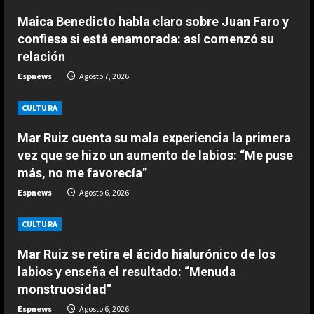
R
“Djokovic dice eso porque se está
Maica Benedicto habla claro sobre Juan Faro y
haciendo mayor”: dura respuesta
e
confiesa si está enamorada: así comenzó su
de Fonseca a Novak
relación
2
a
Agosto 7, 2026
Espnews
Agosto 7, 2026
ESPAÑA
d
Un exnúmero uno sentencia a
CULTURA
Alcaraz: “No hay ninguna posibilidad
i
Mar Ruiz cuenta su mala experiencia la primera
de que Carlos esté en el US Open”
n
3
vez que se hizo un aumento de labios: “Me puse
Agosto 7, 2026
más, no me favorecía”
g
ESPAÑA
Espnews
Agosto 6, 2026
Márquez reconoce su favoritismo
por primera vez: “A mi no me
CULTURA
cambia la vida…”
4
Agosto 7, 2026
Mar Ruiz se retira el ácido hialurónico de los
labios y enseña el resultado: “Menuda
ESPAÑA
monstruosidad”
Dura reflexión de Briatore sobre
Aston Martin: “Tienen al mejor
Espnews
Agosto 6, 2026