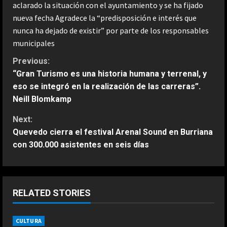
aclarado la situación con el ayuntamiento y se ha fijado
nueva fecha Agradece la “predisposición e interés que
nunca ha dejado de existir” por parte de los responsables
municipales
C
Previous:
“Gran Turismo es una historia humana y terrenal, y
o
eso se integró en la realización de las carreras”.
Neill Blomkamp
n
Next:
t
Quevedo cierra el festival Arenal Sound en Burriana
con 300.000 asistentes en seis días
i
n
u
RELATED STORIES
e
CULTURA
ESPAÑA