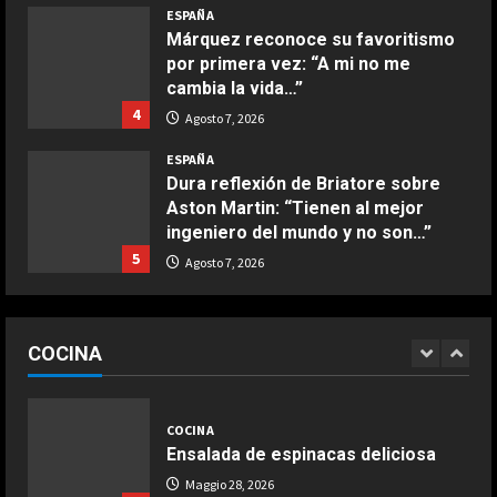
ESPAÑA
Buñuelos de alcachofas
Márquez reconoce su favoritismo
Aprile 5, 2026
por primera vez: “A mi no me
4
cambia la vida…”
4
Agosto 7, 2026
COCINA
ESPAÑA
Ternera guisada con senderuelas
Dura reflexión de Briatore sobre
Marzo 20, 2026
Aston Martin: “Tienen al mejor
5
ingeniero del mundo y no son…”
5
Agosto 7, 2026
COCINA
Ensalada de habas y alcachofas con
ESPAÑA
langostinos
Infantino suma adeptos: Argentina,
COCINA
México y la Confederación Africana
Giugno 20, 2026
1
apoyan su continuidad como
DEPORTES
presidente de la FIFA
Noruega pide la dimisión de
1
Infantino
COCINA
Agosto 7, 2026
ESPAÑA
Ensalada de espinacas deliciosa
Agosto 7, 2026
2
“Djokovic dice eso porque se está
Maggio 28, 2026
haciendo mayor”: dura respuesta