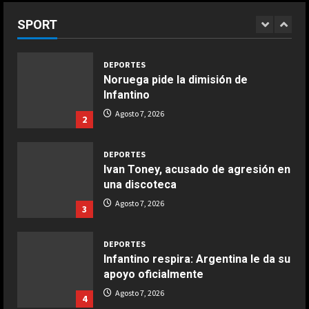
COCINA
Infantino
Ensalada de habas y alcachofas con
SPORT
Agosto 7, 2026
1
langostinos
Giugno 20, 2026
1
DEPORTES
Noruega pide la dimisión de
Infantino
COCINA
Ensalada de espinacas deliciosa
Agosto 7, 2026
2
Maggio 28, 2026
2
DEPORTES
Ivan Toney, acusado de agresión en
COCINA
una discoteca
Boquerones fritos en freidora de
Agosto 7, 2026
3
aire
Aprile 24, 2026
3
DEPORTES
Infantino respira: Argentina le da su
apoyo oficialmente
COCINA
Buñuelos de alcachofas
Agosto 7, 2026
4