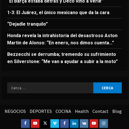
“El Barça estaba detrás y Deco vino a verle”
1-3: El Juárez, el único mexicano que da la cara
“Dejadle tranquilo”
Honda revela la intrahistoria del desastroso Aston
Martin de Alonso: “En enero, nos dimos cuenta…”
Bezzecchi se derrumba; tremendo su sufrimiento
en Silverstone: “Me van a ayudar a subir a la moto”
Ricerca
per:
NEGOCIOS
DEPORTES
COCINA
Health
Contact
Blog
Facebook
Youtube
Twitter
Vimeo
Facebook
Linkedin
VK
Youtube
Instagram