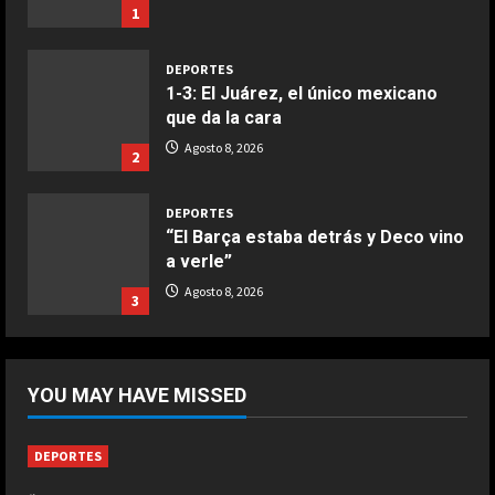
Agosto 8, 2026
2
DEPORTES
“El Barça estaba detrás y Deco vino
a verle”
Agosto 8, 2026
3
DEPORTES
El anuncio de Van Bommel, nuevo
seleccionador de Bélgica, sobre
Courtois
4
Agosto 8, 2026
DEPORTES
YOU MAY HAVE MISSED
Los 7 segundos más virales: Víctor
Muñoz ya enamora en Liverpool
Agosto 8, 2026
DEPORTES
5