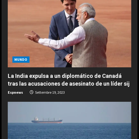
R
e
a
d
i
MUNDO
n
La India expulsa a un diplomático de Canadá
g
tras las acusaciones de asesinato de un líder sij
Espnews
Settembre 19, 2023