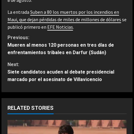
8 de agosto.
La entrada
Suben a 80 los muertos por los incendios en
Maui, que dejan pérdidas de miles de millones de dólares
se
publicó primero en
EFE Noticias
.
C
Previous:
Mueren al menos 120 personas en tres días de
o
enfrentamientos tribales en Darfur (Sudán)
n
Next:
Siete candidatos acuden al debate presidencial
t
marcado por el asesinato de Villavicencio
i
n
RELATED STORIES
u
e