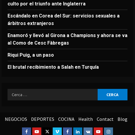
culto por el triunfo ante Inglaterra
Escándalo en Corea del Sur: servicios sexuales a
árbitros extranjeros
Enamoró y llevó al Girona a Champions y ahora se va
al Como de Cesc Fàbregas
Riqui Puig, a un paso
El brutal recibimiento a Salah en Turquía
Ricerca
per:
NEGOCIOS
DEPORTES
COCINA
Health
Contact
Blog
Facebook
Youtube
Twitter
Vimeo
Facebook
Linkedin
VK
Youtube
Instagram