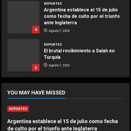
3
DEPORTES
Argentina establece el 15 de julio
como fecha de culto por el triunfo
COCINA
ante Inglaterra
Buñuelos de alcachofas
4
Agosto 7, 2026
Aprile 5, 2026
4
DEPORTES
El brutal recibimiento a Salah en
COCINA
Turquía
Ternera guisada con senderuelas
Agosto 7, 2026
5
Marzo 20, 2026
5
DEPORTES
Riqui Puig, a un paso
YOU MAY HAVE MISSED
Agosto 7, 2026
1
DEPORTES
DEPORTES
Argentina establece el 15 de julio como fecha
Enamoró y llevó al Girona a
de culto por el triunfo ante Inglaterra
Champions y ahora se va al Como