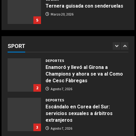
Marruecos y la primera Copa del
Ternera guisada con senderuelas
Agosto 7, 2026
Mundo en tres continentes
5
5
Marzo 20, 2026
Agosto 7, 2026
5
DEPORTES
COCINA
Riqui Puig, a un paso
Ensalada de habas y alcachofas con
Agosto 7, 2026
SPORT
langostinos
1
Giugno 20, 2026
1
DEPORTES
Enamoró y llevó al Girona a
Champions y ahora se va al Como
COCINA
de Cesc Fàbregas
Ensalada de espinacas deliciosa
2
Agosto 7, 2026
Maggio 28, 2026
2
DEPORTES
Escándalo en Corea del Sur:
COCINA
servicios sexuales a árbitros
Boquerones fritos en freidora de
extranjeros
aire
3
Agosto 7, 2026
Aprile 24, 2026