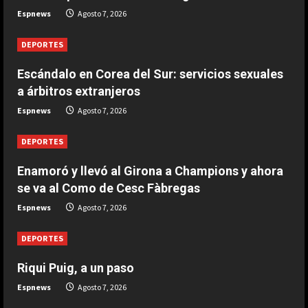
de Cesc Fàbregas
Espnews
Agosto 7, 2026
2
Agosto 7, 2026
DEPORTES
DEPORTES
Escándalo en Corea del Sur:
Escándalo en Corea del Sur: servicios sexuales
servicios sexuales a árbitros
a árbitros extranjeros
extranjeros
Espnews
Agosto 7, 2026
3
Agosto 7, 2026
DEPORTES
DEPORTES
Argentina establece el 15 de julio
Enamoró y llevó al Girona a Champions y ahora
como fecha de culto por el triunfo
se va al Como de Cesc Fàbregas
ante Inglaterra
Espnews
Agosto 7, 2026
4
Agosto 7, 2026
DEPORTES
DEPORTES
El brutal recibimiento a Salah en
Riqui Puig, a un paso
Turquía
Espnews
Agosto 7, 2026
Agosto 7, 2026
5