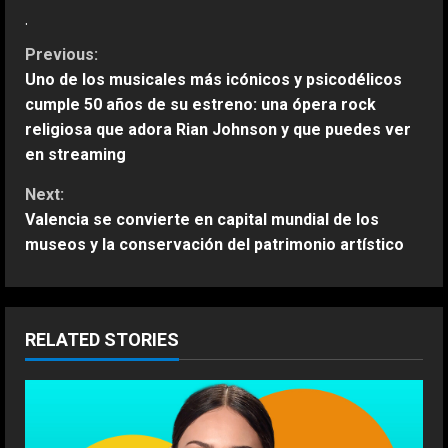
.
C
Previous:
Uno de los musicales más icónicos y psicodélicos
o
cumple 50 años de su estreno: una ópera rock
religiosa que adora Rian Johnson y que puedes ver
n
en streaming
t
Next:
Valencia se convierte en capital mundial de los
i
museos y la conservación del patrimonio artístico
n
u
RELATED STORIES
e
R
e