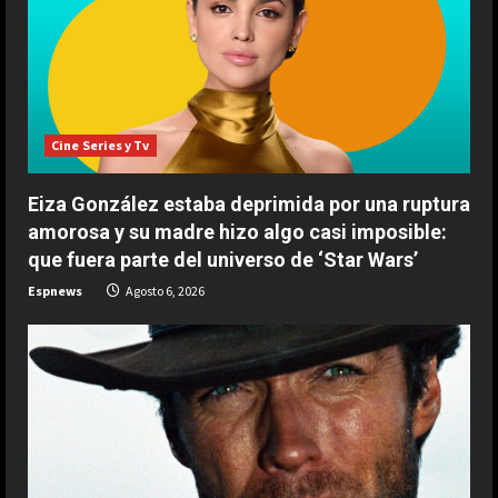
a
d
i
Cine Series y Tv
n
Eiza González estaba deprimida por una ruptura
g
amorosa y su madre hizo algo casi imposible:
que fuera parte del universo de ‘Star Wars’
Espnews
Agosto 6, 2026