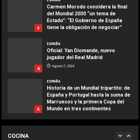
aire
tiene la obligación de negociar”
3
Aprile 24, 2026
Agosto 7, 2026
3
ESPAÑA
Oficial: Yan Diomande, nuevo
jugador del Real Madrid
COCINA
Buñuelos de alcachofas
Agosto 7, 2026
4
Aprile 5, 2026
4
ESPAÑA
Historia de un Mundial tripartito: de
España y Portugal hasta la suma de
COCINA
Marruecos y la primera Copa del
Ternera guisada con senderuelas
Mundo en tres continentes
5
Marzo 20, 2026
Agosto 7, 2026
5
ESPAÑA
¿Quién decide la sede de la final del
COCINA
Mundial 2030 y cuándo se
Ensalada de habas y alcachofas con
conocerá? Las claves del pulso
langostinos
entre Madrid y Casablanca
1
Giugno 20, 2026
Agosto 7, 2026
COCINA
1
ESPAÑA
DEPORTES