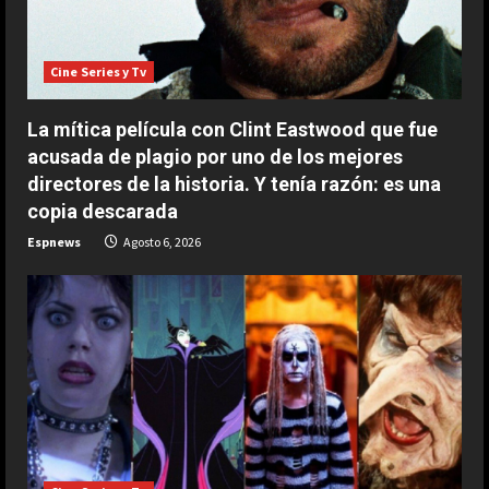
ESPAÑA
Fin al culebrón Vinicius: el brasileño
Cine Series y Tv
renueva con el Real Madrid hasta
2032
La mítica película con Clint Eastwood que fue
2
Agosto 7, 2026
acusada de plagio por uno de los mejores
directores de la historia. Y tenía razón: es una
ESPAÑA
copia descarada
Carmen Morodo considera la final
del Mundial 2030 “un tema de
Espnews
Agosto 6, 2026
Estado”: “El Gobierno de España
tiene la obligación de negociar”
3
Agosto 7, 2026
ESPAÑA
Oficial: Yan Diomande, nuevo
jugador del Real Madrid
Agosto 7, 2026
4
ESPAÑA