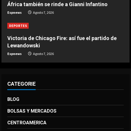
África también se rinde a Gianni Infantino
DEPORTES
Infantino respira: Argentina le da su
Espnews
Agosto 7, 2026
apoyo oficialmente
Agosto 7, 2026
DEPORTES
4
Victoria de Chicago Fire: así fue el partido de
DEPORTES
Lewandowski
Victoria de Chicago Fire: así fue el
Espnews
Agosto 7, 2026
partido de Lewandowski
Agosto 7, 2026
5
CATEGORIE
BLOG
BOLSAS Y MERCADOS
CENTROAMERICA