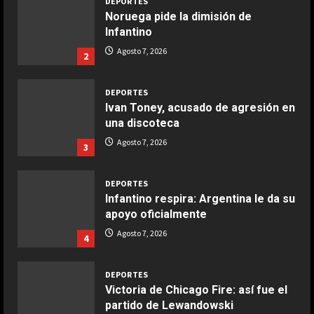
DEPORTES
Noruega pide la dimisión de
Infantino
COCINA
Ensalada de espinacas deliciosa
Agosto 7, 2026
2
Maggio 28, 2026
2
DEPORTES
Ivan Toney, acusado de agresión en
COCINA
una discoteca
Boquerones fritos en freidora de
Agosto 7, 2026
3
aire
Aprile 24, 2026
3
DEPORTES
Infantino respira: Argentina le da su
apoyo oficialmente
COCINA
Buñuelos de alcachofas
Agosto 7, 2026
4
Aprile 5, 2026
4
DEPORTES
Victoria de Chicago Fire: así fue el
partido de Lewandowski
COCINA