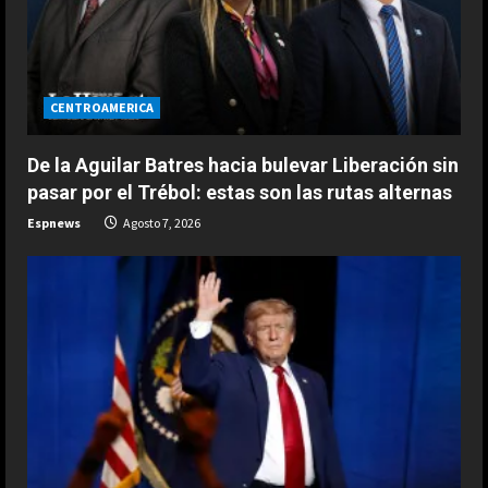
a
d
i
CENTROAMERICA
n
De la Aguilar Batres hacia bulevar Liberación sin
g
pasar por el Trébol: estas son las rutas alternas
Espnews
Agosto 7, 2026
ESPAÑA
“Djokovic dice eso porque se está
haciendo mayor”: dura respuesta
de Fonseca a Novak
2
Agosto 7, 2026