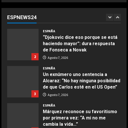
Infantino suma adeptos: Argentina,
México y la Confederación Africana
apoyan su continuidad como
ESPNEWS24
presidente de la FIFA
1
COCINA
Agosto 7, 2026
ESPAÑA
Ensalada de espinacas deliciosa
“Djokovic dice eso porque se está
Maggio 28, 2026
haciendo mayor”: dura respuesta
2
de Fonseca a Novak
2
Agosto 7, 2026
COCINA
Boquerones fritos en freidora de
ESPAÑA
aire
Un exnúmero uno sentencia a
Alcaraz: “No hay ninguna posibilidad
Aprile 24, 2026
3
de que Carlos esté en el US Open”
3
Agosto 7, 2026
COCINA
ESPAÑA
Buñuelos de alcachofas
Márquez reconoce su favoritismo
Aprile 5, 2026
por primera vez: “A mi no me
4
cambia la vida…”