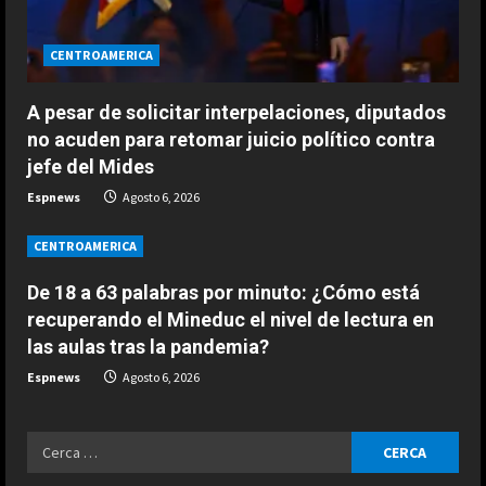
ESPAÑA
CENTROAMERICA
Un exnúmero uno sentencia a
Alcaraz: “No hay ninguna posibilidad
A pesar de solicitar interpelaciones, diputados
de que Carlos esté en el US Open”
3
no acuden para retomar juicio político contra
Agosto 7, 2026
jefe del Mides
ESPAÑA
Espnews
Agosto 6, 2026
Márquez reconoce su favoritismo
por primera vez: “A mi no me
CENTROAMERICA
cambia la vida…”
4
Agosto 7, 2026
De 18 a 63 palabras por minuto: ¿Cómo está
recuperando el Mineduc el nivel de lectura en
ESPAÑA
las aulas tras la pandemia?
Dura reflexión de Briatore sobre
Aston Martin: “Tienen al mejor
Espnews
Agosto 6, 2026
ingeniero del mundo y no son…”
5
Agosto 7, 2026
Ricerca
ESPAÑA
per: