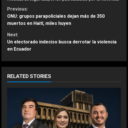
C
Previous:
ONU: grupos parapoliciales dejan más de 350
o
muertos en Haití, miles huyen
n
Next:
Un electorado indeciso busca derrotar la violencia
t
en Ecuador
i
n
RELATED STORIES
u
e
R
e