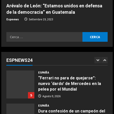
Boquerones fritos en freidora de
de Márquez en la ‘sprint’
Arévalo de León: “Estamos unidos en defensa
aire
3
Agosto 9, 2026
de la democracia” en Guatemala
Aprile 24, 2026
3
Espnews
Settembre 19, 2023
ESPAÑA
El casco inspirado en el Mundial de
la Selección Española que ha
COCINA
Ricerca
estrenado Raúl Fernández en
Buñuelos de alcachofas
per:
MotoGP
4
Aprile 5, 2026
4
Agosto 9, 2026
ESPAÑA
“Ferrari no para de quejarse”:
ESPNEWS24
nuevo ‘dardo’ de Mercedes en la
COCINA
pelea por el Mundial
Ternera guisada con senderuelas
5
Agosto 9, 2026
Marzo 20, 2026
5
ESPAÑA
Dura confesión de un campeón del
COCINA
mundo: “No quiero faltarle al
Ensalada de habas y alcachofas con
respeto a Rossi, pero lo cierto es
langostinos
que Márquez…”
1
Giugno 20, 2026