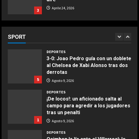
Aprile 24, 2026
3
DEPORTES
Elanga, retirado en camilla tras una
COCINA
entrada horrorosa de Gayà
Buñuelos de alcachofas
SPORT
Agosto 9, 2026
4
Aprile 5, 2026
4
DEPORTES
3-0: Joao Pedro guía con un doblete
al Chelsea de Xabi Alonso tras dos
COCINA
derrotas
Ternera guisada con senderuelas
5
Agosto 9, 2026
Marzo 20, 2026
5
DEPORTES
¡De locos!: un aficionado salta al
campo para agredir a los jugadores
tras un penalti
1
Agosto 9, 2026
DEPORTES