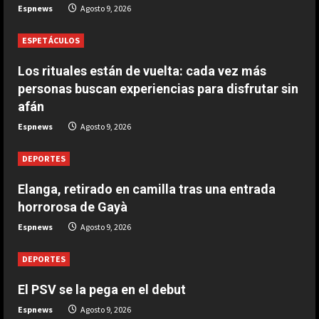
5
Espnews
Agosto 9, 2026
Agosto 9, 2026
ESPETÁCULOS
Los rituales están de vuelta: cada vez más
personas buscan experiencias para disfrutar sin
afán
Espnews
Agosto 9, 2026
DEPORTES
Elanga, retirado en camilla tras una entrada
horrorosa de Gayà
Espnews
Agosto 9, 2026
DEPORTES
El PSV se la pega en el debut
Espnews
Agosto 9, 2026