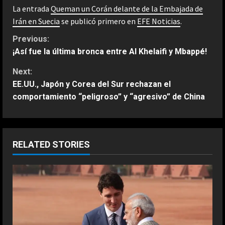
La entrada
Queman un Corán delante de la Embajada de
Irán en Suecia
se publicó primero en
EFE Noticias
.
C
Previous:
¡Así fue la última bronca entre Al Khelaifi y Mbappé!
o
Next:
n
EE.UU., Japón y Corea del Sur rechazan el
comportamiento “peligroso” y “agresivo” de China
t
i
n
RELATED STORIES
u
e
R