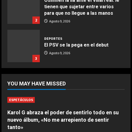
Osimhen la lía ante el Villarreal: le
tienen que sujetar entre varios
para que no llegue a las manos
2
Agosto 9, 2026
DEPORTES
El PSV se la pega en el debut
Agosto 9, 2026
3
DEPORTES
Elanga, retirado en camilla tras una
YOU MAY HAVE MISSED
entrada horrorosa de Gayà
Agosto 9, 2026
4
ESPETÁCULOS
DEPORTES
Karol G abraza el poder de sentirlo todo en su
3-0: Joao Pedro guía con un doblete
nuevo álbum, «No me arrepiento de sentir
al Chelsea de Xabi Alonso tras dos
tanto»
derrotas