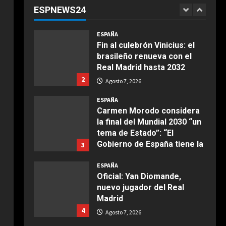
cuándo se conocerá? Las
ESPNEWS24
claves del pulso entre
1
COCINA
Madrid y Casablanca
Ensalada de espinacas
ESPAÑA
Agosto 7, 2026
deliciosa
Fin al culebrón Vinicius: el
brasileño renueva con el
Maggio 28, 2026
2
Real Madrid hasta 2032
2
Agosto 7, 2026
COCINA
Boquerones fritos en
ESPAÑA
freidora de aire
Carmen Morodo considera
la final del Mundial 2030 “un
Aprile 24, 2026
3
tema de Estado”: “El
Gobierno de España tiene la
3
obligación de negociar”
COCINA
ESPAÑA
Buñuelos de alcachofas
Agosto 7, 2026
Oficial: Yan Diomande,
Aprile 5, 2026
nuevo jugador del Real
4
Madrid
4
Agosto 7, 2026
COCINA