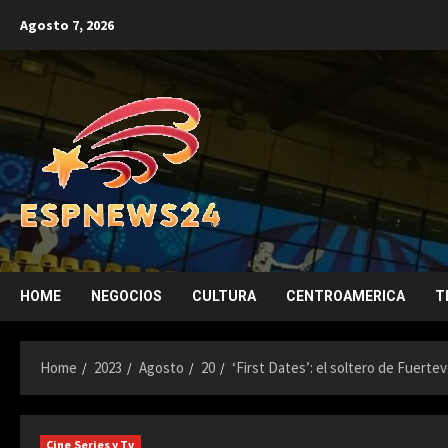
Skip
Agosto 7, 2026
to
content
HOME
NEGOCIOS
CULTURA
CENTROAMERICA
T
Home
2023
Agosto
20
‘First Dates’: el soltero de Fuertev
Cine Series y Tv