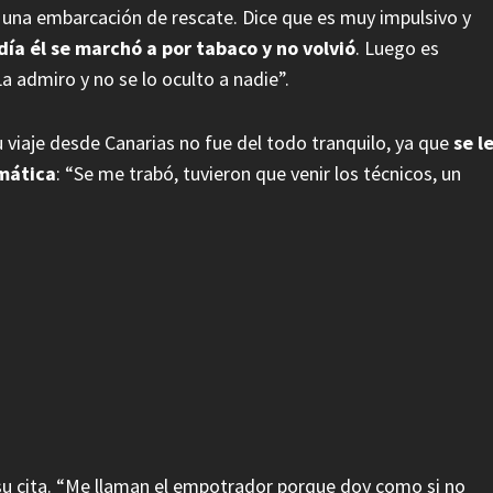
n una embarcación de rescate. Dice que es muy impulsivo y
día él se marchó a por tabaco y no volvió
. Luego es
a admiro y no se lo oculto a nadie”.
su viaje desde Canarias no fue del todo tranquilo, ya que
se l
mática
: “Se me trabó, tuvieron que venir los técnicos, un
 su cita. “Me llaman el empotrador porque doy como si no