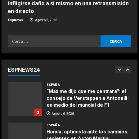
infligirse daño a sí mismo en una retransmisión
ESPAÑA
en directo
“Espero que Alonso no esté
escuchando esto…”: la interesante
Espnews
Agosto 5, 2026
confesión de Stroll a Pedro de la
Rosa
5
Ricerca
Agosto 6, 2026
ESPAÑA
per:
“Márquez y Rossi tienen cosas en
común”: Un piloto de Ducati explica
la gran cualidad que ambos
ESPNEWS24
comparten
1
COCINA
Agosto 6, 2026
ESPAÑA
Ensalada de espinacas deliciosa
“Max me dijo que me centrara”: el
Maggio 28, 2026
consejo de Verstappen a Antonelli
2
en medio del mundial de F1
2
Agosto 6, 2026
COCINA
Boquerones fritos en freidora de
ESPAÑA
aire
Honda, optimista ante los cambios
recientes en Aston Martin:
Aprile 24, 2026