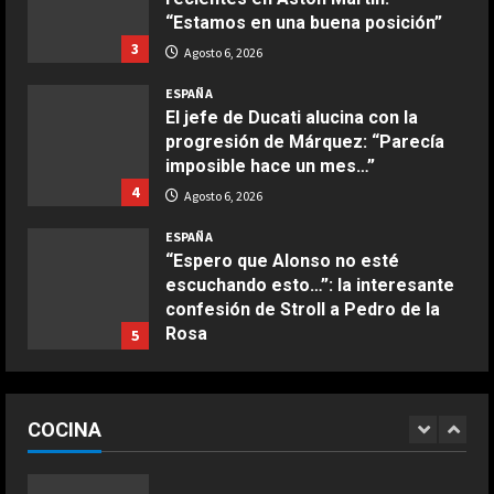
3
“Estamos en una buena posición”
3
Agosto 6, 2026
COCINA
ESPAÑA
Buñuelos de alcachofas
El jefe de Ducati alucina con la
Aprile 5, 2026
progresión de Márquez: “Parecía
4
imposible hace un mes…”
4
Agosto 6, 2026
COCINA
ESPAÑA
Ternera guisada con senderuelas
“Espero que Alonso no esté
Marzo 20, 2026
escuchando esto…”: la interesante
5
confesión de Stroll a Pedro de la
Rosa
5
COCINA
Agosto 6, 2026
Ensalada de habas y alcachofas con
ESPAÑA
langostinos
“Márquez y Rossi tienen cosas en
COCINA
común”: Un piloto de Ducati explica
Giugno 20, 2026
1
la gran cualidad que ambos
DEPORTES
comparten
Tragedia mortal de un internacional
1