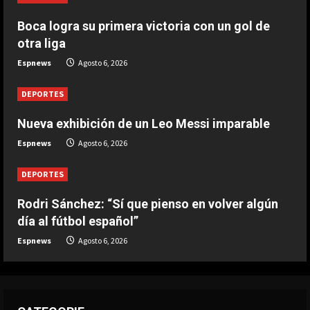
Boca logra su primera victoria con un gol de
DEPORTES
otra liga
Rodri Sánchez: “Sí que pienso en
Espnews
Agosto 6, 2026
volver algún día al fútbol español”
Agosto 6, 2026
3
DEPORTES
Nueva exhibición de un Leo Messi imparable
DEPORTES
Nueva exhibición de un Leo Messi
Espnews
Agosto 6, 2026
imparable
Agosto 6, 2026
DEPORTES
4
Rodri Sánchez: “Sí que pienso en volver algún
DEPORTES
día al fútbol español”
La FIFA reitera su apoyo a Infantino
pero reconoce que “se cometieron
Espnews
Agosto 6, 2026
errores”
5
Agosto 6, 2026