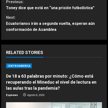
C
Previous:
Toney dice que está en “una prisión futbolística”
o
Next:
n
Ecuatorianos irán a segunda vuelta, esperan aún
conformación de Asamblea
t
i
n
RELATED STORIES
u
CENTROAMERICA
e
De 18 a 63 palabras por minuto: ¿Cómo está
recuperando el Mineduc el nivel de lectura en
R
las aulas tras la pandemia?
e
Espnews
Agosto 6, 2026
a