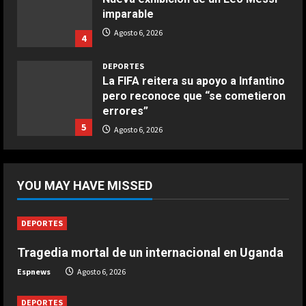
imparable
COCINA
Buñuelos de alcachofas
Agosto 6, 2026
4
Aprile 5, 2026
4
DEPORTES
La FIFA reitera su apoyo a Infantino
pero reconoce que “se cometieron
COCINA
errores”
Ternera guisada con senderuelas
5
Agosto 6, 2026
Marzo 20, 2026
5
DEPORTES
Boca logra su primera victoria con
YOU MAY HAVE MISSED
un gol de otra liga
Agosto 6, 2026
1
DEPORTES
Tragedia mortal de un internacional en Uganda
DEPORTES
Tragedia mortal de un internacional
Espnews
Agosto 6, 2026
en Uganda
Agosto 6, 2026
DEPORTES
2