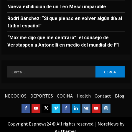
Nueva exhibición de un Leo Messi imparable
Rodri Sánchez: “Sí que pienso en volver algún día al
fútbol español”
“Max me dijo que me centrara”: el consejo de
Verstappen a Antonelli en medio del mundial de F1
Ricerca
per:
NEGOCIOS
DEPORTES
COCINA
Health
Contact
Blog
Facebook
Youtube
Twitter
Vimeo
Facebook
Linkedin
VK
Youtube
Instagram
Copyright Espnews24 © All rights reserved.
|
MoreNews
by
AF themes.