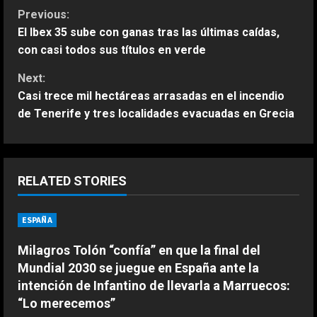
C
Previous:
El Ibex 35 sube con ganas tras las últimas caídas,
o
con casi todos sus títulos en verde
n
Next:
Casi trece mil hectáreas arrasadas en el incendio
t
de Tenerife y tres localidades evacuadas en Grecia
i
n
RELATED STORIES
u
ESPAÑA
e
ESPAÑA
Milagros Tolón “confía” en que la final del
R
La FIFA mantiene a Infantino como
Mundial 2030 se juegue en España ante la
presidente aunque admite errores
e
intención de Infantino de llevarla a Marruecos:
en su propuesta de privatizar el
“Lo merecemos”
Mundial
2
a