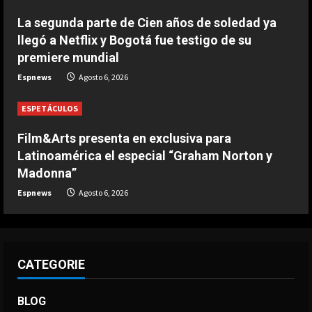
Modric: “Podía haber firmado en
La segunda parte de Cien años de soledad ya
diciembre, pero quería escuchar a
llegó a Netflix y Bogotá fue testigo de su
mi cuerpo”
premiere mundial
4
Agosto 6, 2026
Espnews
Agosto 6, 2026
DEPORTES
La joya neerlandesa que se fue a
ESPETÁCULOS
Arabia ya enamora a los seguidores
del Al-Hilal
Film&Arts presenta en exclusiva para
5
Latinoamérica el especial “Graham Norton y
Agosto 6, 2026
Madonna”
Espnews
Agosto 6, 2026
CATEGORIE
BLOG