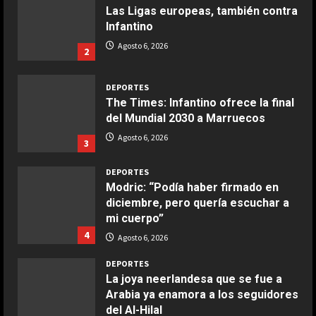
Las Ligas europeas, también contra
Infantino
COCINA
Ensalada de espinacas deliciosa
Agosto 6, 2026
2
Maggio 28, 2026
2
DEPORTES
The Times: Infantino ofrece la final
COCINA
del Mundial 2030 a Marruecos
Boquerones fritos en freidora de
Agosto 6, 2026
3
aire
Aprile 24, 2026
3
DEPORTES
Modric: “Podía haber firmado en
diciembre, pero quería escuchar a
COCINA
mi cuerpo”
Buñuelos de alcachofas
4
Agosto 6, 2026
Aprile 5, 2026
4
DEPORTES
La joya neerlandesa que se fue a
Arabia ya enamora a los seguidores
COCINA
del Al-Hilal