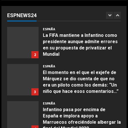
final del Mundial 2030 se juegue en
España ante la intención de
ESPNEWS24
Infantino de llevarla a Marruecos:
1
“Lo merecemos”
COCINA
ESPAÑA
Ensalada de espinacas deliciosa
Agosto 6, 2026
La FIFA mantiene a Infantino como
Maggio 28, 2026
presidente aunque admite errores
2
en su propuesta de privatizar el
Mundial
2
COCINA
Agosto 6, 2026
Boquerones fritos en freidora de
ESPAÑA
aire
El momento en el que el exjefe de
Márquez se dio cuenta de que no
Aprile 24, 2026
3
era un piloto como los demás: “Un
niño que hace esos comentarios…”
3
COCINA
Agosto 6, 2026
ESPAÑA
Buñuelos de alcachofas
Infantino pasa por encima de
Aprile 5, 2026
España e implora apoyo a
4
Marruecos ofreciéndole albergar la