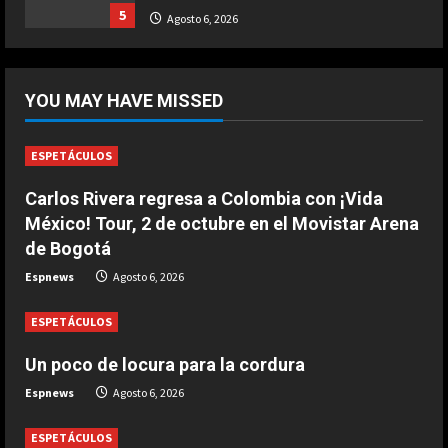
Ternera guisada con senderuelas
5
Agosto 6, 2026
Marzo 20, 2026
5
DEPORTES
La FIFA reitera su apoyo a Infantino
YOU MAY HAVE MISSED
pero reconoce que “se cometieron
errores”
1
Agosto 6, 2026
ESPETÁCULOS
Carlos Rivera regresa a Colombia con ¡Vida
DEPORTES
Las Ligas europeas, también contra
México! Tour, 2 de octubre en el Movistar Arena
Infantino
de Bogotá
Agosto 6, 2026
2
Espnews
Agosto 6, 2026
ESPETÁCULOS
DEPORTES
The Times: Infantino ofrece la final
Un poco de locura para la cordura
del Mundial 2030 a Marruecos
Espnews
Agosto 6, 2026
Agosto 6, 2026
3
ESPETÁCULOS
DEPORTES