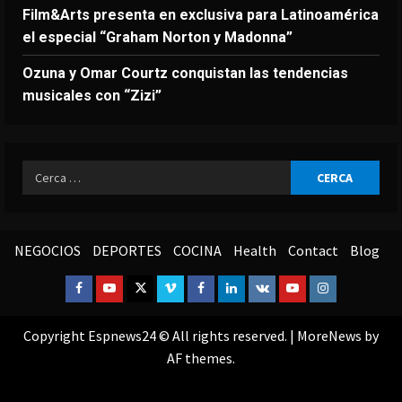
Film&Arts presenta en exclusiva para Latinoamérica
el especial “Graham Norton y Madonna”
Ozuna y Omar Courtz conquistan las tendencias
musicales con “Zizi”
Ricerca
per:
NEGOCIOS
DEPORTES
COCINA
Health
Contact
Blog
Facebook
Youtube
Twitter
Vimeo
Facebook
Linkedin
VK
Youtube
Instagram
Copyright Espnews24 © All rights reserved.
|
MoreNews
by
AF themes.