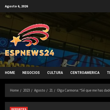
Skip
Agosto 6, 2026
to
content
HOME
NEGOCIOS
CULTURA
CENTROAMERICA
T
Home
2023
Agosto
21
Olga Carmona: “Sé que me has dado
DEPORTES