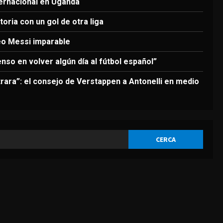
3
ternacional en Uganda
Agosto 6, 2026
oria con un gol de otra liga
DEPORTES
Nueva exhibición de un Leo
eo Messi imparable
Messi imparable
enso en volver algún día al fútbol español”
Agosto 6, 2026
4
rara”: el consejo de Verstappen a Antonelli en medio
DEPORTES
La FIFA reitera su apoyo a
Infantino pero reconoce que
“se cometieron errores”
5
Agosto 6, 2026