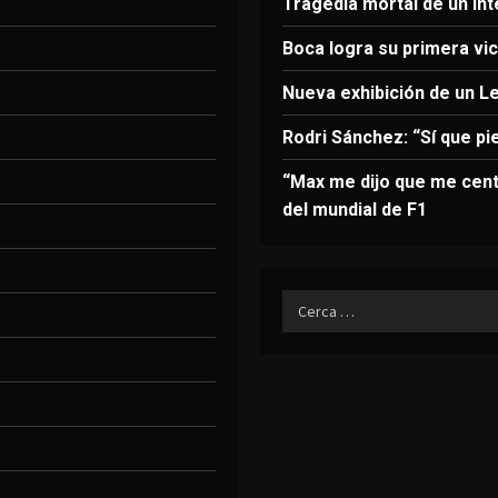
Tragedia mortal de un in
Boca logra su primera vict
Nueva exhibición de un L
Rodri Sánchez: “Sí que pi
“Max me dijo que me cent
del mundial de F1
Ricerca
per: