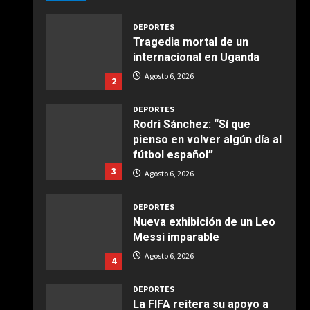
Giugno 20, 2026
1
DEPORTES
Tragedia mortal de un
COCINA
internacional en Uganda
Ensalada de espinacas
Agosto 6, 2026
2
deliciosa
Maggio 28, 2026
2
DEPORTES
Rodri Sánchez: “Sí que
pienso en volver algún día al
COCINA
fútbol español”
Boquerones fritos en
3
freidora de aire
Agosto 6, 2026
Aprile 24, 2026
3
DEPORTES
Nueva exhibición de un Leo
Messi imparable
COCINA
Buñuelos de alcachofas
Agosto 6, 2026
4
Aprile 5, 2026
4
DEPORTES
La FIFA reitera su apoyo a