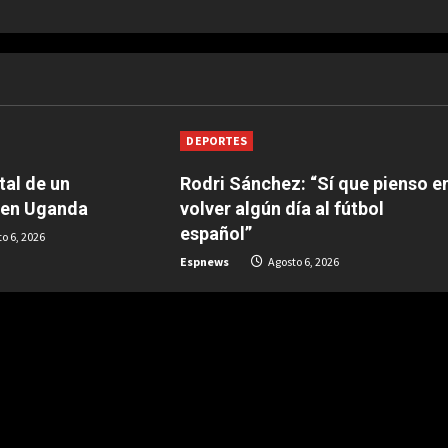
DEPORTES
tal de un
Rodri Sánchez: “Sí que pienso e
l en Uganda
volver algún día al fútbol
español”
o 6, 2026
Espnews
Agosto 6, 2026