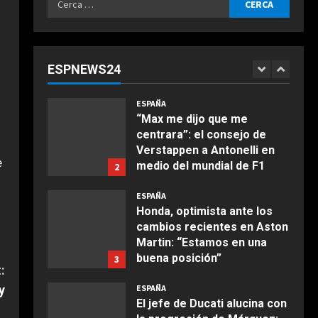
Agosto 6, 2026
ESPAÑA
per:
“Márquez y Rossi tienen
cosas en común”: Un piloto
de Ducati explica la gran
ESPNEWS24
cualidad que ambos
1
COCINA
comparten
Ensalada de espinacas
ESPAÑA
Agosto 6, 2026
deliciosa
“Max me dijo que me
centrara”: el consejo de
Maggio 28, 2026
2
Verstappen a Antonelli en
e
medio del mundial de F1
2
COCINA
Agosto 6, 2026
Boquerones fritos en
ESPAÑA
freidora de aire
Honda, optimista ante los
cambios recientes en Aston
Aprile 24, 2026
3
Martin: “Estamos en una
buena posición”
3
:
COCINA
Agosto 6, 2026
y
ESPAÑA
Buñuelos de alcachofas
El jefe de Ducati alucina con
Aprile 5, 2026