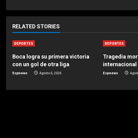
n
t
RELATED STORIES
i
n
DEPORTES
DEPORTES
u
Boca logra su primera victoria
Tragedia mor
con un gol de otra liga
internaciona
e
Espnews
Agosto 6, 2026
Espnews
Agost
R
e
a
d
i