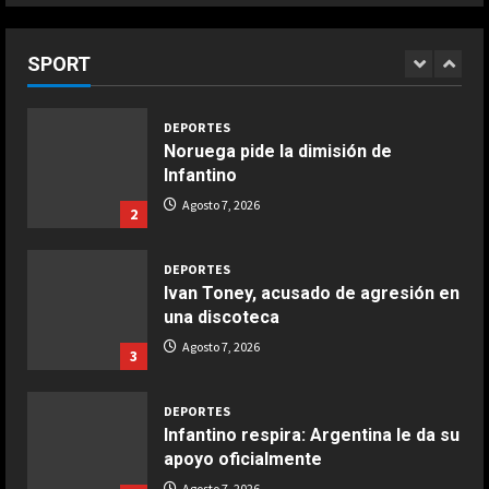
África también se rinde a Gianni
5
Agosto 7, 2026
COCINA
Infantino
Ensalada de habas y alcachofas con
SPORT
Agosto 7, 2026
1
langostinos
Giugno 20, 2026
1
DEPORTES
Noruega pide la dimisión de
Infantino
COCINA
Ensalada de espinacas deliciosa
Agosto 7, 2026
2
Maggio 28, 2026
2
DEPORTES
Ivan Toney, acusado de agresión en
COCINA
una discoteca
Boquerones fritos en freidora de
Agosto 7, 2026
3
aire
Aprile 24, 2026
3
DEPORTES
Infantino respira: Argentina le da su
apoyo oficialmente
COCINA
Buñuelos de alcachofas
Agosto 7, 2026