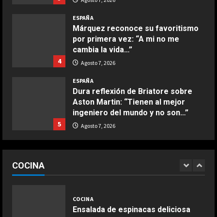
COCINA
ESPAÑA
Buñuelos de alcachofas
Márquez reconoce su favoritismo
Aprile 5, 2026
por primera vez: “A mi no me
4
cambia la vida…”
4
Agosto 7, 2026
COCINA
ESPAÑA
Ternera guisada con senderuelas
Dura reflexión de Briatore sobre
Marzo 20, 2026
Aston Martin: “Tienen al mejor
5
ingeniero del mundo y no son…”
5
Agosto 7, 2026
COCINA
Ensalada de habas y alcachofas con
ESPAÑA
langostinos
Infantino suma adeptos: Argentina,
COCINA
México y la Confederación Africana
Giugno 20, 2026
1
apoyan su continuidad como
DEPORTES
presidente de la FIFA
Noruega pide la dimisión de
1
Infantino
COCINA
Agosto 7, 2026
ESPAÑA
Ensalada de espinacas deliciosa
Agosto 7, 2026
2