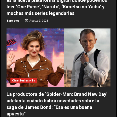
es la nueva plataforma digital donde podemos
ESPAÑA
leer ‘One Piece’, ‘Naruto’, ‘Kimetsu no Yaiba’ y
“Djokovic dice eso porque se está
muchas más series legendarias
haciendo mayor”: dura respuesta
Espnews
Agosto 7, 2026
de Fonseca a Novak
2
Agosto 7, 2026
ESPAÑA
Un exnúmero uno sentencia a
Alcaraz: “No hay ninguna posibilidad
de que Carlos esté en el US Open”
3
Agosto 7, 2026
ESPAÑA
Márquez reconoce su favoritismo
Cine Series y Tv
por primera vez: “A mi no me
cambia la vida…”
La productora de ‘Spider-Man: Brand New Day’
4
Agosto 7, 2026
adelanta cuándo habrá novedades sobre la
saga de James Bond: “Esa es una buena
ESPAÑA
apuesta”
Dura reflexión de Briatore sobre