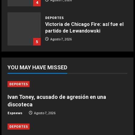
4
Aprile 5, 2026
4
DEPORTES
Victoria de Chicago Fire: así fue el
partido de Lewandowski
COCINA
Ternera guisada con senderuelas
Agosto 7, 2026
5
Marzo 20, 2026
5
DEPORTES
África también se rinde a Gianni
YOU MAY HAVE MISSED
Infantino
Agosto 7, 2026
1
DEPORTES
Ivan Toney, acusado de agresión en una
DEPORTES
Noruega pide la dimisión de
discoteca
Infantino
Espnews
Agosto 7, 2026
Agosto 7, 2026
2
DEPORTES