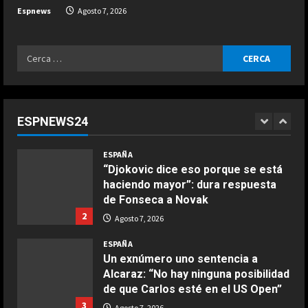
Aston Martin: “Tienen al mejor
Espnews
Agosto 7, 2026
ingeniero del mundo y no son…”
5
Agosto 7, 2026
Ricerca
ESPAÑA
per:
Infantino suma adeptos: Argentina,
México y la Confederación Africana
apoyan su continuidad como
ESPNEWS24
presidente de la FIFA
1
COCINA
Agosto 7, 2026
ESPAÑA
Ensalada de espinacas deliciosa
“Djokovic dice eso porque se está
Maggio 28, 2026
haciendo mayor”: dura respuesta
2
de Fonseca a Novak
2
Agosto 7, 2026
COCINA
Boquerones fritos en freidora de
ESPAÑA
aire
Un exnúmero uno sentencia a
Alcaraz: “No hay ninguna posibilidad
Aprile 24, 2026
3
de que Carlos esté en el US Open”
3
Agosto 7, 2026