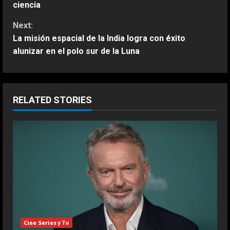
ciencia
n
Next:
t
La misión espacial de la India logra con éxito
alunizar en el polo sur de la Luna
i
n
u
RELATED STORIES
e
R
e
a
d
Cine Series y Tv
i