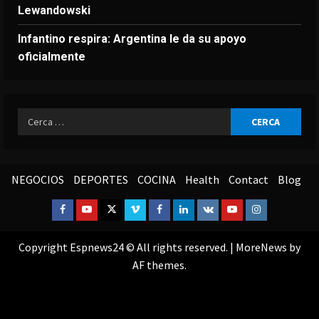
Lewandowski
Infantino respira: Argentina le da su apoyo
oficialmente
Ricerca
per:
NEGOCIOS
DEPORTES
COCINA
Health
Contact
Blog
Facebook
Youtube
Twitter
Vimeo
Facebook
Linkedin
VK
Youtube
Instagram
Copyright Espnews24 © All rights reserved.
|
MoreNews
by
AF themes.