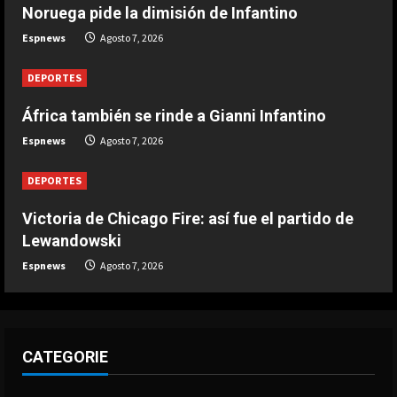
DEPORTES
Noruega pide la dimisión de Infantino
Ivan Toney, acusado de agresión en
Espnews
Agosto 7, 2026
una discoteca
Agosto 7, 2026
3
DEPORTES
África también se rinde a Gianni Infantino
DEPORTES
Infantino respira: Argentina le da su
Espnews
Agosto 7, 2026
apoyo oficialmente
Agosto 7, 2026
DEPORTES
4
Victoria de Chicago Fire: así fue el partido de
DEPORTES
Lewandowski
Victoria de Chicago Fire: así fue el
Espnews
Agosto 7, 2026
partido de Lewandowski
Agosto 7, 2026
5
CATEGORIE