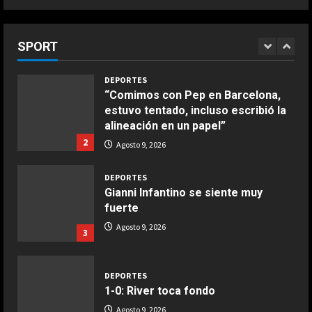
“Cuando me enteré me dio mucha
langostinos
tristeza; yo perdí a mi padre y el
Giugno 20, 2026
1
dolor es inexplicable”
SPORT
1
Agosto 9, 2026
COCINA
DEPORTES
Ensalada de espinacas deliciosa
“Comimos con Pep en Barcelona,
estuvo tentado, incluso escribió la
Maggio 28, 2026
2
alineación en un papel”
2
Agosto 9, 2026
COCINA
Boquerones fritos en freidora de
DEPORTES
aire
Gianni Infantino se siente muy
fuerte
Aprile 24, 2026
3
Agosto 9, 2026
3
COCINA
Buñuelos de alcachofas
DEPORTES
1-0: River toca fondo
Aprile 5, 2026
4
Agosto 9, 2026