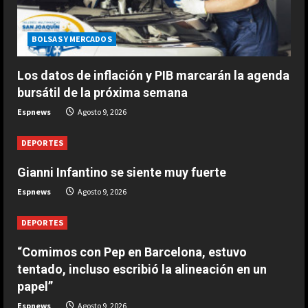
DEPORTES
Gianni Infantino se siente muy
fuerte
BOLSAS Y MERCADOS
Agosto 9, 2026
3
Los datos de inflación y PIB marcarán la agenda
bursátil de la próxima semana
DEPORTES
Espnews
Agosto 9, 2026
1-0: River toca fondo
Agosto 9, 2026
DEPORTES
4
Gianni Infantino se siente muy fuerte
DEPORTES
Espnews
Agosto 9, 2026
Leo Messi ya está en Rosario para
despedir a su padre Jorge
DEPORTES
Agosto 9, 2026
5
“Comimos con Pep en Barcelona, estuvo
tentado, incluso escribió la alineación en un
papel”
Espnews
Agosto 9, 2026