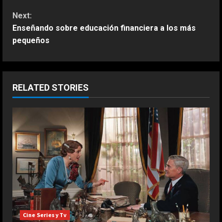
n
Next:
Enseñando sobre educación financiera a los más
t
pequeños
i
n
RELATED STORIES
u
e
R
e
a
d
Cine Series y Tv