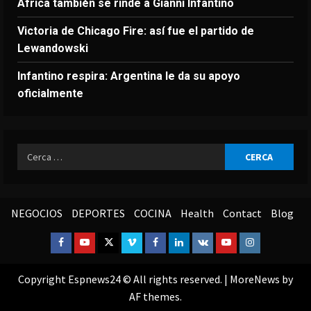
África también se rinde a Gianni Infantino
Victoria de Chicago Fire: así fue el partido de
Lewandowski
Infantino respira: Argentina le da su apoyo
oficialmente
Ricerca
per:
NEGOCIOS
DEPORTES
COCINA
Health
Contact
Blog
Facebook
Youtube
Twitter
Vimeo
Facebook
Linkedin
VK
Youtube
Instagram
Copyright Espnews24 © All rights reserved.
|
MoreNews
by
AF themes.