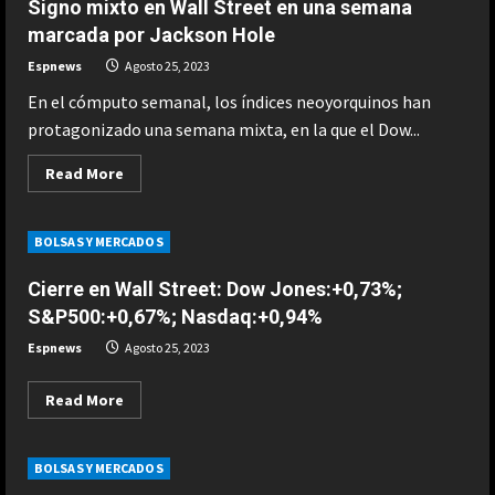
Signo mixto en Wall Street en una semana
marcada por Jackson Hole
Espnews
Agosto 25, 2023
En el cómputo semanal, los índices neoyorquinos han
protagonizado una semana mixta, en la que el Dow...
Read
Read More
more
about
Signo
mixto
BOLSAS Y MERCADOS
en
Wall
Street
Cierre en Wall Street: Dow Jones:+0,73%;
en
una
S&P500:+0,67%; Nasdaq:+0,94%
semana
marcada
Espnews
Agosto 25, 2023
por
Jackson
Hole
Read
Read More
more
about
Cierre
en
BOLSAS Y MERCADOS
Wall
Street: