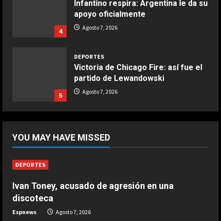
Victoria de Chicago Fire: así fue el
partido de Lewandowski
COCINA
Ternera guisada con senderuelas
Agosto 7, 2026
5
Marzo 20, 2026
5
DEPORTES
África también se rinde a Gianni
Infantino
Agosto 7, 2026
1
DEPORTES
Noruega pide la dimisión de
YOU MAY HAVE MISSED
Infantino
Agosto 7, 2026
2
DEPORTES
Ivan Toney, acusado de agresión en una
DEPORTES
Ivan Toney, acusado de agresión en
discoteca
una discoteca
Espnews
Agosto 7, 2026
Agosto 7, 2026