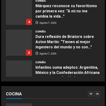
por primera vez: “A mi no me
4
cambia la vida…”
4
Agosto 7, 2026
COCINA
ESPAÑA
Ternera guisada con senderuelas
Dura reflexión de Briatore sobre
Marzo 20, 2026
Aston Martin: “Tienen al mejor
5
ingeniero del mundo y no son…”
5
Agosto 7, 2026
COCINA
Ensalada de habas y alcachofas con
ESPAÑA
langostinos
Infantino suma adeptos: Argentina,
México y la Confederación Africana
Giugno 20, 2026
1
apoyan su continuidad como
DEPORTES
presidente de la FIFA
Noruega pide la dimisión de
1
Infantino
COCINA
Agosto 7, 2026
ESPAÑA
Ensalada de espinacas deliciosa
Agosto 7, 2026
2
“Djokovic dice eso porque se está
Maggio 28, 2026
COCINA
haciendo mayor”: dura respuesta
2
de Fonseca a Novak
DEPORTES
Ivan Toney, acusado de agresión en
2
Agosto 7, 2026