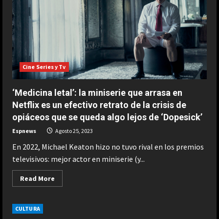
de
una
polémica
sobre
artículos
robados
Cine Series y Tv
‘Medicina letal’: la miniserie que arrasa en
Netflix es un efectivo retrato de la crisis de
opiáceos que se queda algo lejos de ‘Dopesick’
Espnews
Agosto 25, 2023
En 2022, Michael Keaton hizo no tuvo rival en los premios
televisivos: mejor actor en miniserie (y...
Read
Read More
more
about
ESPAÑA
‘Medicina
“Djokovic dice eso porque se está
letal’:
CULTURA
la
haciendo mayor”: dura respuesta