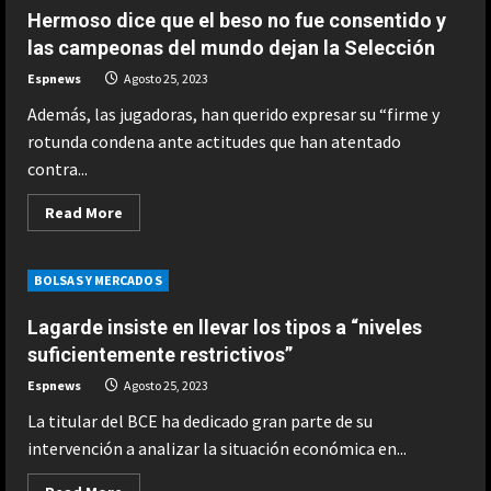
Dow
Hermoso dice que el beso no fue consentido y
Jones:+0,73%;
S&P500:+0,67%;
las campeonas del mundo dejan la Selección
Nasdaq:+0,94%
Espnews
Agosto 25, 2023
Además, las jugadoras, han querido expresar su “firme y
rotunda condena ante actitudes que han atentado
contra...
Read
Read More
more
about
Hermoso
dice
BOLSAS Y MERCADOS
que
el
beso
Lagarde insiste en llevar los tipos a “niveles
no
fue
suficientemente restrictivos”
consentido
y
Espnews
Agosto 25, 2023
las
campeonas
La titular del BCE ha dedicado gran parte de su
del
mundo
intervención a analizar la situación económica en...
dejan
la
Selección
Read