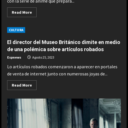
con la serie de anime que prepara...
Read
Read More
more
about
“¿Adónde
ha
CULTURA
ido
todo
el
El director del Museo Británico dimite en medio
mundo?”.
Michael
de una polémica sobre artículos robados
Cera
confiesa
Espnews
Agosto 25, 2023
que
acabó
Lo artículos robados comenzaron a aparecer en portales
con
depresión
de venta de internet junto con numerosas joyas de...
tras
rodar
‘Scott
Read
Read More
Pilgrim’
more
about
El
director
del
Museo
Británico
dimite
en
medio