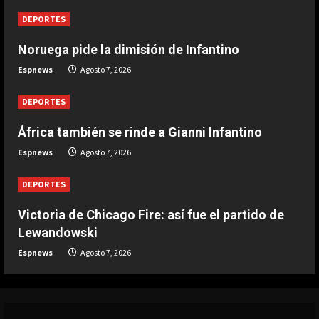
3
DEPORTES
DEPORTES
Noruega pide la dimisión de Infantino
Infantino respira: Argentina le da su
Espnews
Agosto 7, 2026
apoyo oficialmente
Agosto 7, 2026
4
DEPORTES
África también se rinde a Gianni Infantino
DEPORTES
Victoria de Chicago Fire: así fue el
Espnews
Agosto 7, 2026
partido de Lewandowski
Agosto 7, 2026
DEPORTES
5
Victoria de Chicago Fire: así fue el partido de
Lewandowski
Espnews
Agosto 7, 2026