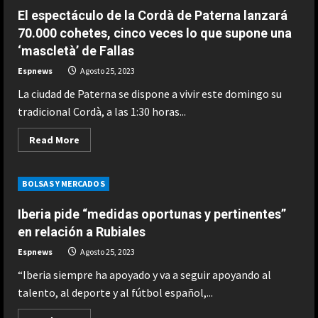
miniserie
de Fonseca a Novak
que
El espectáculo de la Cordà de Paterna lanzará
arrasa
2
en
Agosto 7, 2026
70.000 cohetes, cinco veces lo que supone una
Netflix
‘mascletà’ de Fallas
es
ESPAÑA
un
efectivo
Un exnúmero uno sentencia a
Espnews
Agosto 25, 2023
retrato
Alcaraz: “No hay ninguna posibilidad
de
La ciudad de Paterna se dispone a vivir este domingo su
la
de que Carlos esté en el US Open”
crisis
tradicional Cordà, a las 1:30 horas...
3
de
Agosto 7, 2026
opiáceos
que
Read
Read More
ESPAÑA
se
more
queda
about
Márquez reconoce su favoritismo
algo
El
por primera vez: “A mi no me
lejos
espectáculo
BOLSAS Y MERCADOS
de
de
cambia la vida…”
‘Dopesick’
la
Cordà
4
Iberia pide “medidas oportunas y pertinentes”
Agosto 7, 2026
de
Paterna
en relación a Rubiales
lanzará
ESPAÑA
70.000
Espnews
Agosto 25, 2023
Dura reflexión de Briatore sobre
cohetes,
cinco
Aston Martin: “Tienen al mejor
“Iberia siempre ha apoyado y va a seguir apoyando al
veces
ingeniero del mundo y no son…”
lo
talento, al deporte y al fútbol español,...
que
5
Agosto 7, 2026
supone