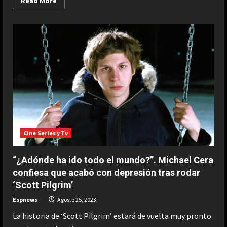
Read More
more
about
Lagarde
insiste
en
llevar
los
tipos
a
“niveles
suficientemente
restrictivos”
Cine Series y Tv
“¿Adónde ha ido todo el mundo?”. Michael Cera
confiesa que acabó con depresión tras rodar
‘Scott Pilgrim’
Espnews
Agosto 25, 2023
La historia de ‘Scott Pilgrim’ estará de vuelta muy pronto