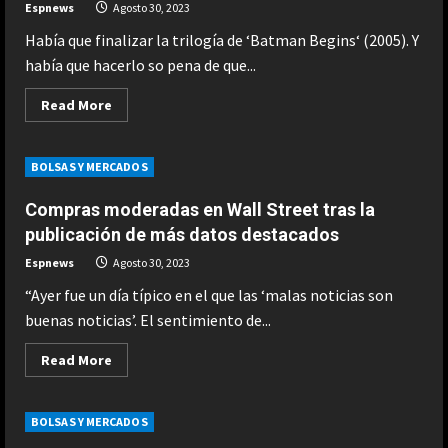
Espnews
Agosto 30, 2023
Había que finalizar la trilogía de ‘Batman Begins‘ (2005). Y
había que hacerlo so pena de que...
Read
Read More
more
about
Es
hora
BOLSAS Y MERCADOS
de
reivindicar
la
Compras moderadas en Wall Street tras la
grandeza
de
publicación de más datos destacados
‘El
caballero
Espnews
Agosto 30, 2023
oscuro:
la
“Ayer fue un día típico en el que las ‘malas noticias son
leyenda
renace’
buenas noticias’. El sentimiento de...
(pese
a
sus
Read
Read More
problemas).
more
Christopher
about
Nolan
Compras
cerró
moderadas
BOLSAS Y MERCADOS
la
en
mejor
Wall