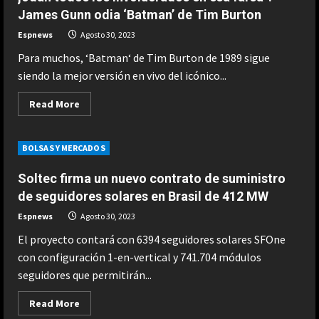
James Gunn odia ‘Batman’ de Tim Burton
Espnews
Agosto 30, 2023
Para muchos, ‘Batman‘ de Tim Burton de 1989 sigue
siendo la mejor versión en vivo del icónico...
Read
Read More
more
about
“La
voz
BOLSAS Y MERCADOS
de
Michael
ESPAÑA
Keaton
Soltec firma un nuevo contrato de suministro
“Max me dijo que me centrara”: el
es
ridícula.
de seguidores solares en Brasil de 412 MW
consejo de Verstappen a Antonelli
Que
en medio del mundial de F1
se
Espnews
Agosto 30, 2023
jodan
2
Agosto 6, 2026
todos
El proyecto contará con 6394 seguidores solares SFOne
los
involucrados
con configuración 1-en-vertical y 741.704 módulos
ESPAÑA
en
esa
Honda, optimista ante los cambios
seguidores que permitirán...
farsa”.
recientes en Aston Martin:
James
Gunn
Read
Read More
“Estamos en una buena posición”
odia
more