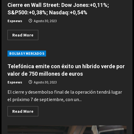
saga
Street
Cierre en Wall Street: Dow Jones:+0,11%;
del
tras
cine
la
S&P500:+0,38%; Nasdaq:+0,54%
de
publicación
superhéroes
de
Espnews
Agosto 30, 2023
más
datos
destacados
Read
Read More
more
about
Cierre
en
BOLSAS Y MERCADOS
Wall
Street:
Dow
Telefónica emite con éxito un híbrido verde por
Jones:+0,11%;
S&P500:+0,38%;
valor de 750 millones de euros
Nasdaq:+0,54%
Espnews
Agosto 30, 2023
El cierre y desembolso final de la operación tendrá lugar
el próximo 7 de septiembre, con un...
Read
Read More
more
about
Telefónica
emite
con