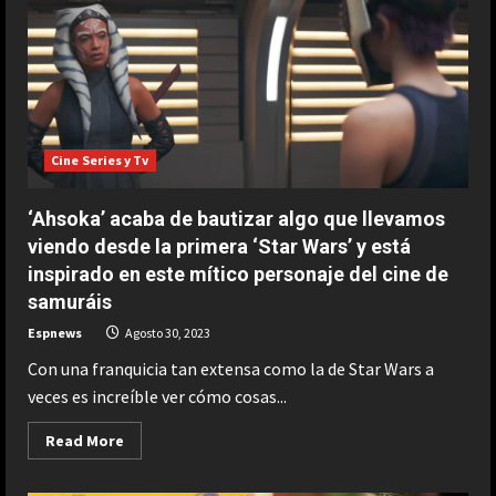
éxito
un
híbrido
verde
por
valor
de
750
millones
de
Cine Series y Tv
euros
‘Ahsoka’ acaba de bautizar algo que llevamos
viendo desde la primera ‘Star Wars’ y está
inspirado en este mítico personaje del cine de
samuráis
Espnews
Agosto 30, 2023
Con una franquicia tan extensa como la de Star Wars a
veces es increíble ver cómo cosas...
Read
Read More
more
about
‘Ahsoka’