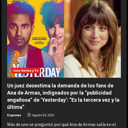
acaba
de
bautizar
algo
que
llevamos
viendo
desde
la
primera
‘Star
Wars’
y
está
inspirado
en
este
mítico
Cine Series y Tv
personaje
del
cine
Un juez desestima la demanda de los fans de
de
samuráis
Ana de Armas, indignados por la “publicidad
engañosa” de ‘Yesterday’: “Es la tercera vez y la
última”
Espnews
Agosto 30, 2023
Más de uno se preguntó por qué Ana de Armas salía en el