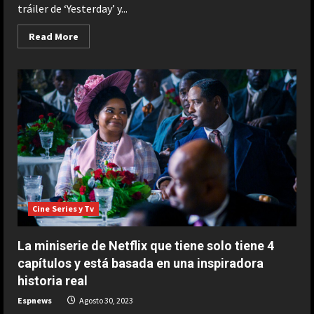
tráiler de ‘Yesterday’ y...
Read
Read More
more
about
Un
juez
desestima
la
demanda
de
los
fans
de
Ana
de
Armas,
indignados
por
la
Cine Series y Tv
“publicidad
engañosa”
de
‘Yesterday’:
La miniserie de Netflix que tiene solo tiene 4
“Es
la
capítulos y está basada en una inspiradora
tercera
historia real
vez
y
la
Espnews
Agosto 30, 2023
última”