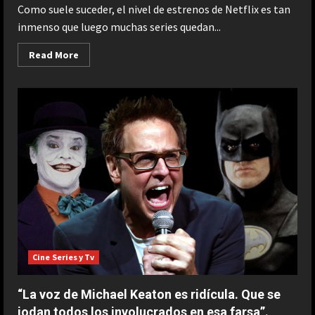
Como suele suceder, el nivel de estrenos de Netflix es tan
inmenso que luego muchas series quedan...
Read
Read More
more
about
La
miniserie
de
Netflix
que
tiene
solo
tiene
4
capítulos
y
está
basada
en
una
inspiradora
historia
real
Cine Series y Tv
“La voz de Michael Keaton es ridícula. Que se
jodan todos los involucrados en esa farsa”.