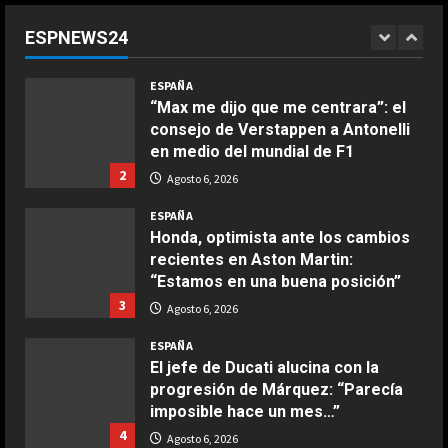
tras
“Max me dijo que me centrara”: el
una
COCINA
consejo de Verstappen a Antonelli
mala
ESPNEWS24
Ensalada de espinacas deliciosa
jornada
en medio del mundial de F1
para
Maggio 28, 2026
las
2
Agosto 6, 2026
energéticas
2
ESPAÑA
Honda, optimista ante los cambios
COCINA
recientes en Aston Martin:
Boquerones fritos en freidora de
“Estamos en una buena posición”
aire
3
Agosto 6, 2026
Aprile 24, 2026
3
ESPAÑA
El jefe de Ducati alucina con la
COCINA
progresión de Márquez: “Parecía
Buñuelos de alcachofas
imposible hace un mes…”
Aprile 5, 2026
4
Agosto 6, 2026
4
ESPAÑA
“Espero que Alonso no esté
COCINA
escuchando esto…”: la interesante
Ternera guisada con senderuelas
confesión de Stroll a Pedro de la