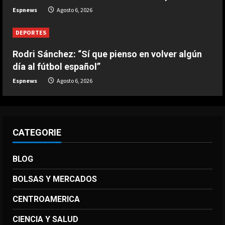
Nueva exhibición de un Leo Messi
Espnews
Agosto 6, 2026
imparable
Agosto 6, 2026
DEPORTES
4
Rodri Sánchez: “Sí que pienso en volver algún
DEPORTES
día al fútbol español”
La FIFA reitera su apoyo a Infantino
pero reconoce que “se cometieron
Espnews
Agosto 6, 2026
errores”
5
Agosto 6, 2026
CATEGORIE
BLOG
BOLSAS Y MERCADOS
CENTROAMERICA
CIENCIA Y SALUD