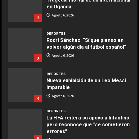
en Uganda
Maggio 28, 2026
2
Agosto 6, 2026
2
COCINA
DEPORTES
Boquerones fritos en freidora de
Rodri Sánchez: “Sí que pienso en
aire
volver algún día al fútbol español”
Aprile 24, 2026
3
Agosto 6, 2026
3
COCINA
DEPORTES
Buñuelos de alcachofas
Nueva exhibición de un Leo Messi
imparable
Aprile 5, 2026
4
Agosto 6, 2026
4
DEPORTES
COCINA
La FIFA reitera su apoyo a Infantino
Ternera guisada con senderuelas
pero reconoce que “se cometieron
Marzo 20, 2026
errores”
5
5