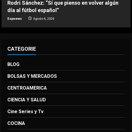
Rodri Sánchez: “Sí que pienso en volver algún
DEPORTES
día al fútbol español”
La FIFA reitera su apoyo a Infantino
pero reconoce que “se cometieron
Espnews
Agosto 6, 2026
errores”
5
Agosto 6, 2026
CATEGORIE
BLOG
BOLSAS Y MERCADOS
CENTROAMERICA
CIENCIA Y SALUD
Cine Series y Tv
COCINA