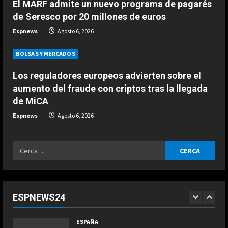
n
3
El MARF admite un nuevo programa de pagarés
Agosto 6, 2026
de Seresco por 20 millones de euros
g
ESPAÑA
Espnews
Agosto 6, 2026
El jefe de Ducati alucina con la
progresión de Márquez: “Parecía
BOLSAS Y MERCADOS
imposible hace un mes…”
4
Agosto 6, 2026
Los reguladores europeos advierten sobre el
aumento del fraude con criptos tras la llegada
ESPAÑA
de MiCA
“Espero que Alonso no esté
escuchando esto…”: la interesante
Espnews
Agosto 6, 2026
confesión de Stroll a Pedro de la
Rosa
5
Ricerca
Agosto 6, 2026
ESPAÑA
per:
“Márquez y Rossi tienen cosas en
común”: Un piloto de Ducati explica
la gran cualidad que ambos
ESPNEWS24
comparten
1
COCINA
Agosto 6, 2026
ESPAÑA
Ensalada de espinacas deliciosa