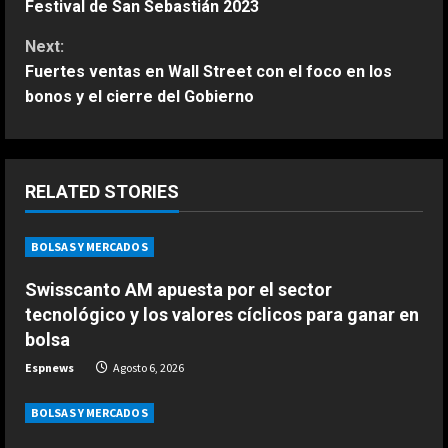
Festival de San Sebastián 2023
t
Next:
Fuertes ventas en Wall Street con el foco en los
i
bonos y el cierre del Gobierno
n
u
RELATED STORIES
e
ESPAÑA
R
BOLSAS Y MERCADOS
“Max me dijo que me centrara”: el
consejo de Verstappen a Antonelli
e
Swisscanto AM apuesta por el sector
en medio del mundial de F1
tecnológico y los valores cíclicos para ganar en
2
a
Agosto 6, 2026
bolsa
ESPAÑA
d
Espnews
Agosto 6, 2026
Honda, optimista ante los cambios
recientes en Aston Martin:
i
BOLSAS Y MERCADOS
“Estamos en una buena posición”