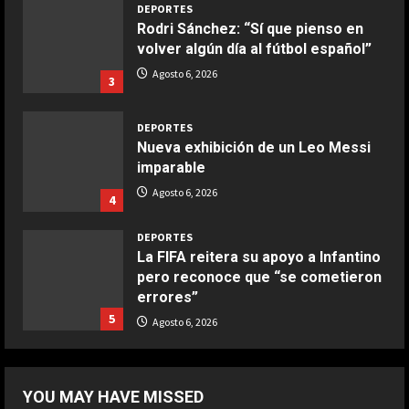
DEPORTES
Rodri Sánchez: “Sí que pienso en
COCINA
volver algún día al fútbol español”
Boquerones fritos en freidora de
Agosto 6, 2026
3
aire
Aprile 24, 2026
3
DEPORTES
Nueva exhibición de un Leo Messi
imparable
COCINA
Buñuelos de alcachofas
Agosto 6, 2026
4
Aprile 5, 2026
4
DEPORTES
La FIFA reitera su apoyo a Infantino
pero reconoce que “se cometieron
COCINA
errores”
Ternera guisada con senderuelas
5
Agosto 6, 2026
Marzo 20, 2026
5
DEPORTES
Boca logra su primera victoria con
YOU MAY HAVE MISSED
un gol de otra liga