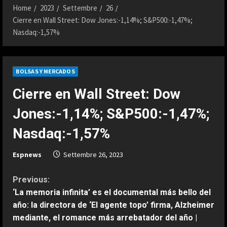
Home
2023
Settembre
26
Cierre en Wall Street: Dow Jones:-1,14%; S&P500:-1,47%;
Nasdaq:-1,57%
BOLSAS Y MERCADOS
Cierre en Wall Street: Dow
Jones:-1,14%; S&P500:-1,47%;
Nasdaq:-1,57%
Espnews
Settembre 26, 2023
C
Previous:
‘La memoria infinita’ es el documental más bello del
o
año: la directora de ‘El agente topo’ firma, Alzheimer
mediante, el romance más arrebatador del año |
n