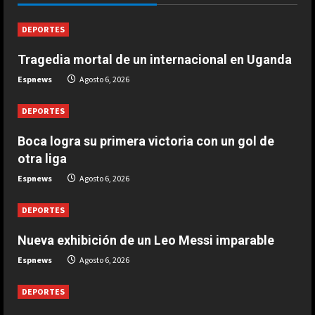
Agosto 6, 2026
1
DEPORTES
Tragedia mortal de un internacional en Uganda
DEPORTES
Tragedia mortal de un internacional
Espnews
Agosto 6, 2026
en Uganda
Agosto 6, 2026
DEPORTES
2
Boca logra su primera victoria con un gol de
DEPORTES
otra liga
Rodri Sánchez: “Sí que pienso en
Espnews
Agosto 6, 2026
volver algún día al fútbol español”
Agosto 6, 2026
3
DEPORTES
Nueva exhibición de un Leo Messi imparable
DEPORTES
Nueva exhibición de un Leo Messi
Espnews
Agosto 6, 2026
imparable
Agosto 6, 2026
DEPORTES
4