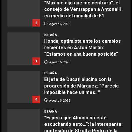
“Max me dijo que me centrara”: el
Maggio 28, 2026
consejo de Verstappen a Antonelli
2
en medio del mundial de F1
2
Agosto 6, 2026
COCINA
Boquerones fritos en freidora de
ESPAÑA
aire
Honda, optimista ante los cambios
recientes en Aston Martin:
Aprile 24, 2026
3
“Estamos en una buena posición”
3
Agosto 6, 2026
COCINA
ESPAÑA
Buñuelos de alcachofas
El jefe de Ducati alucina con la
Aprile 5, 2026
progresión de Márquez: “Parecía
4
imposible hace un mes…”
4
Agosto 6, 2026
COCINA
ESPAÑA
Ternera guisada con senderuelas
“Espero que Alonso no esté
Marzo 20, 2026
escuchando esto…”: la interesante
5
confesión de Stroll a Pedro de la