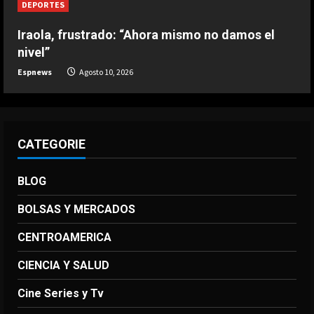
DEPORTES
DEPORTES
Iraola, frustrado: “Ahora mismo no damos el
Michel pide a un ex jugador del Real
nivel”
Madrid para su Ajax
Espnews
Agosto 10, 2026
Agosto 10, 2026
5
CATEGORIE
BLOG
BOLSAS Y MERCADOS
CENTROAMERICA
CIENCIA Y SALUD
Cine Series y Tv