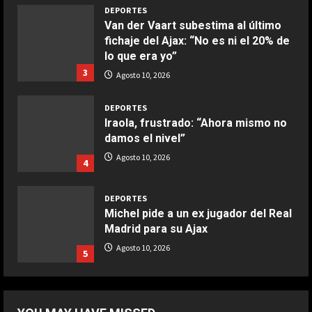
2
DEPORTES
Van der Vaart subestima al último
fichaje del Ajax: “No es ni el 20% de
COCINA
lo que era yo”
Boquerones fritos en freidora de
3
aire
Agosto 10, 2026
Aprile 24, 2026
3
DEPORTES
Iraola, frustrado: “Ahora mismo no
damos el nivel”
COCINA
Buñuelos de alcachofas
Agosto 10, 2026
4
Aprile 5, 2026
4
DEPORTES
Michel pide a un ex jugador del Real
Madrid para su Ajax
COCINA
Ternera guisada con senderuelas
Agosto 10, 2026
5
Marzo 20, 2026
5
DEPORTES
Miguel Gutiérrez, un fichaje que