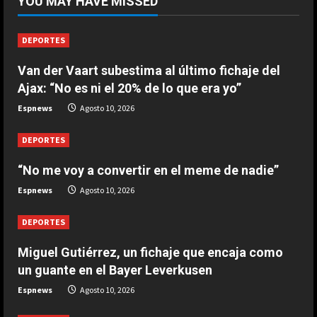
YOU MAY HAVE MISSED
encaja como un guante en el Bayer
Leverkusen
1
Agosto 10, 2026
DEPORTES
Van der Vaart subestima al último fichaje del
DEPORTES
“No me voy a convertir en el meme
Ajax: “No es ni el 20% de lo que era yo”
de nadie”
Espnews
Agosto 10, 2026
Agosto 10, 2026
2
DEPORTES
DEPORTES
Van der Vaart subestima al último
“No me voy a convertir en el meme de nadie”
fichaje del Ajax: “No es ni el 20% de
Espnews
Agosto 10, 2026
lo que era yo”
3
Agosto 10, 2026
DEPORTES
Miguel Gutiérrez, un fichaje que encaja como
DEPORTES
Iraola, frustrado: “Ahora mismo no
un guante en el Bayer Leverkusen
damos el nivel”
Espnews
Agosto 10, 2026
Agosto 10, 2026
4