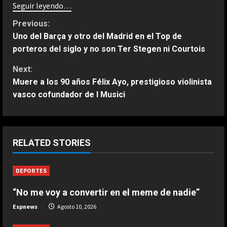
Seguir leyendo…
C
Previous:
Uno del Barça y otro del Madrid en el Top de
o
porteros del siglo y no son Ter Stegen ni Courtois
n
Next:
Muere a los 90 años Félix Ayo, prestigioso violinista
t
vasco cofundador de I Musici
i
ESPAÑA
n
¿Cuándo juega Rafa Jódar contra
RELATED STORIES
Arthur Fils en el Masters 1000 de
u
Canadá? Horario y dónde ver
DEPORTES
2
e
Agosto 10, 2026
“No me voy a convertir en el meme de nadie”
ESPAÑA
R
¿Llegará Christian Horner a Aston
Espnews
Agosto 10, 2026
Martin? Los “retoques” que prevé
e
Newey en el equipo de Alonso