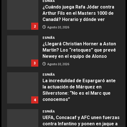
ESPAÑA
Ensalada de espinacas deliciosa
¿Cuándo juega Rafa Jódar contra
Maggio 28, 2026
Arthur Fils en el Masters 1000 de
2
Canadá? Horario y dónde ver
2
Agosto 10, 2026
COCINA
Boquerones fritos en freidora de
ESPAÑA
aire
¿Llegará Christian Horner a Aston
Martin? Los “retoques” que prevé
Aprile 24, 2026
3
Newey en el equipo de Alonso
3
Agosto 10, 2026
COCINA
ESPAÑA
Buñuelos de alcachofas
La incredulidad de Espargaró ante
Aprile 5, 2026
la actuación de Márquez en
4
Silverstone: “No es el Marc que
conocemos”
4
COCINA
Agosto 10, 2026
ESPAÑA
Ternera guisada con senderuelas
UEFA, Concacaf y AFC unen fuerzas
Marzo 20, 2026
contra Infantino y ponen en jaque a
5