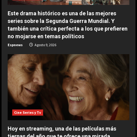
g
Este drama histórico es una de las mejores
series sobre la Segunda Guerra Mundial. Y
también una crítica perfecta a los que prefieren
no mojarse en temas políticos
Espnews
Agosto 9, 2026
Cine Series y Tv
Hoy en streaming, una de las películas más
tiernas del año que te ofrece una mirada