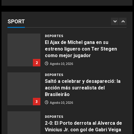
2-3: Los juveniles del Dortmund
doblegan al Arsenal y se llevan la
COCINA
Emirates Cup
Ensalada de habas y alcachofas con
SPORT
1
langostinos
Agosto 10, 2026
Giugno 20, 2026
1
DEPORTES
El Ajax de Míchel gana en su
estreno liguero con Ter Stegen
COCINA
como mejor jugador
Ensalada de espinacas deliciosa
2
Agosto 10, 2026
Maggio 28, 2026
2
DEPORTES
Saltó a celebrar y desapareció: la
acción más surrealista del
COCINA
Brasileirão
Boquerones fritos en freidora de
3
aire
Agosto 10, 2026
Aprile 24, 2026
3
DEPORTES
2-0: El Porto derrota al Alverca de
Vinicius Jr. con gol de Gabri Veiga
COCINA