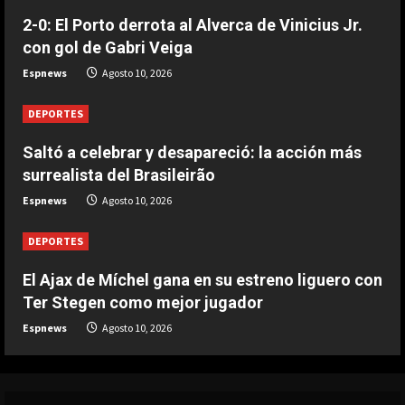
DEPORTES
Saltó a celebrar y desapareció: la
2-0: El Porto derrota al Alverca de Vinicius Jr.
acción más surrealista del
con gol de Gabri Veiga
Brasileirão
Espnews
Agosto 10, 2026
3
Agosto 10, 2026
DEPORTES
DEPORTES
2-0: El Porto derrota al Alverca de
Saltó a celebrar y desapareció: la acción más
Vinicius Jr. con gol de Gabri Veiga
surrealista del Brasileirão
Agosto 10, 2026
Espnews
Agosto 10, 2026
4
DEPORTES
DEPORTES
2-2: Empate del Benfica pese a la
gran actuación de Prestianni y su
El Ajax de Míchel gana en su estreno liguero con
golazo
Ter Stegen como mejor jugador
5
Agosto 10, 2026
Espnews
Agosto 10, 2026