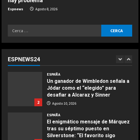
hay problema”
“Tenía ganas de vomitar”
Espnews
Agosto 8, 2026
5
Agosto 10, 2026
ESPAÑA
Ricerca
Surrealismo en Moto2: Manu
per:
González se levanta de la moto
creyendo que ha ganado y termina
14º
1
ESPNEWS24
Agosto 10, 2026
ESPAÑA
COCINA
Un ganador de Wimbledon señala a
Ensalada de espinacas deliciosa
Jódar como el “elegido” para
Maggio 28, 2026
desafiar a Alcaraz y Sinner
2
2
Agosto 10, 2026
ESPAÑA
COCINA
El enigmático mensaje de Márquez
Boquerones fritos en freidora de
tras su séptimo puesto en
aire
Silverstone: “El favorito sigo
Aprile 24, 2026
3
siendo yo”
3