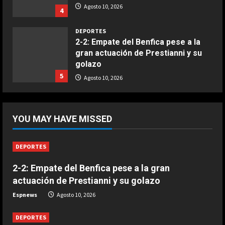
Buñuelos de alcachofas
Agosto 10, 2026
4
Aprile 5, 2026
4
DEPORTES
2-2: Empate del Benfica pese a la
gran actuación de Prestianni y su
COCINA
golazo
Ternera guisada con senderuelas
5
Agosto 10, 2026
Marzo 20, 2026
5
DEPORTES
2-3: Los juveniles del Dortmund
YOU MAY HAVE MISSED
doblegan al Arsenal y se llevan la
Emirates Cup
1
Agosto 10, 2026
DEPORTES
DEPORTES
2-2: Empate del Benfica pese a la gran
El Ajax de Míchel gana en su
actuación de Prestianni y su golazo
estreno liguero con Ter Stegen
como mejor jugador
Espnews
Agosto 10, 2026
2
Agosto 10, 2026
DEPORTES