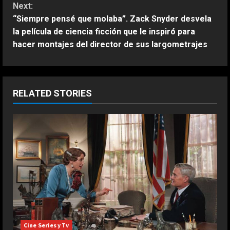
t
Next:
“Siempre pensé que molaba”. Zack Snyder desvela
i
la película de ciencia ficción que le inspiró para
n
hacer montajes del director de sus largometrajes
u
e
RELATED STORIES
R
e
a
d
i
n
Cine Series y Tv