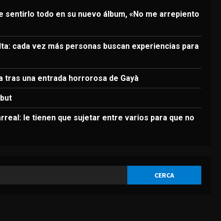
3
de sentirlo todo en su nuevo álbum, «No me arrepiento
DEPORTES
Elanga, retirado en camilla
tras una entrada horrorosa
elta: cada vez más personas buscan experiencias para
de Gayà
4
Agosto 9, 2026
la tras una entrada horrorosa de Gayà
DEPORTES
3-0: Joao Pedro guía con un
ebut
doblete al Chelsea de Xabi
Alonso tras dos derrotas
larreal: le tienen que sujetar entre varios para que no
5
Agosto 9, 2026