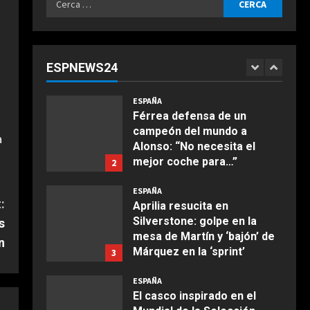
Agosto 9, 2026
ESPAÑA
per:
Dura confesión de un
campeón del mundo: “No
quiero faltarle al respeto a
ESPNEWS24
Rossi, pero lo cierto es que
1
COCINA
Márquez…”
Ensalada de espinacas
ESPAÑA
Agosto 9, 2026
deliciosa
Férrea defensa de un
campeón del mundo a
Maggio 28, 2026
a
2
Alonso: “No necesita el
mejor coche para…”
2
COCINA
Agosto 9, 2026
Boquerones fritos en
ESPAÑA
freidora de aire
:
Aprilia resucita en
Silverstone: golpe en la
s
Aprile 24, 2026
3
mesa de Martín y ‘bajón’ de
n
Márquez en la ‘sprint’
3
COCINA
Agosto 9, 2026
ESPAÑA
Buñuelos de alcachofas
El casco inspirado en el
Aprile 5, 2026