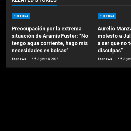
i
n
CULTURA
CULTURA
u
Preocupación por la extrema
Aurelio Manz
situación de Aramís Fuster: “No
molesto a Jul
e
tengo agua corriente, hago mis
a ser que no t
necesidades en bolsas”
disculpas”
R
Espnews
Agosto 8, 2026
Espnews
Agost
e
a
d
i
n
g