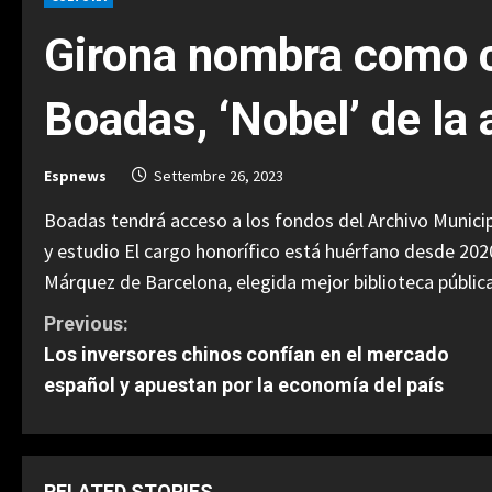
Girona nombra como cr
Boadas, ‘Nobel’ de la 
Espnews
Settembre 26, 2023
Boadas tendrá acceso a los fondos del Archivo Municipa
y estudio El cargo honorífico está huérfano desde 2020
Márquez de Barcelona, elegida mejor biblioteca públi
C
Previous:
Los inversores chinos confían en el mercado
o
español y apuestan por la economía del país
n
t
RELATED STORIES