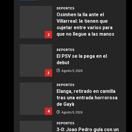
Agosto 9, 2026
Giugno 20, 2026
1
DEPORTES
Osimhen la lía ante el
Villarreal: le tienen que
COCINA
sujetar entre varios para
Ensalada de espinacas
que no llegue a las manos
2
deliciosa
Agosto 9, 2026
Maggio 28, 2026
2
DEPORTES
El PSV se la pega en el
COCINA
debut
Boquerones fritos en
Agosto 9, 2026
3
freidora de aire
Aprile 24, 2026
3
DEPORTES
Elanga, retirado en camilla
tras una entrada horrorosa
COCINA
de Gayà
Buñuelos de alcachofas
4
Agosto 9, 2026
Aprile 5, 2026
4
DEPORTES
3-0: Joao Pedro guía con un