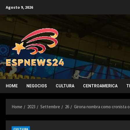
Skip
Agosto 9, 2026
to
content
HOME
NEGOCIOS
CULTURA
CENTROAMERICA
T
Home
2023
Settembre
26
Girona nombra como cronista ofi
CULTURA