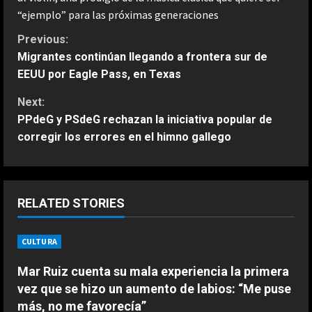
“ejemplo” para las próximas generaciones
C
Previous:
Migrantes continúan llegando a frontera sur de
o
EEUU por Eagle Pass, en Texas
n
Next:
PPdeG y PSdeG rechazan la iniciativa popular de
t
corregir los errores en el himno gallego
i
n
RELATED STORIES
u
CULTURA
e
ESPAÑA
“Max me dijo que me centrara”: el
Mar Ruiz cuenta su mala experiencia la primera
R
consejo de Verstappen a Antonelli
vez que se hizo un aumento de labios: “Me puse
en medio del mundial de F1
e
más, no me favorecía”
2