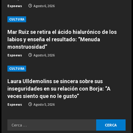
Agosto 6, 2026
Espnews
Agosto 6, 2026
a
ESPAÑA
Honda, optimista ante los cambios
CULTURA
d
recientes en Aston Martin:
Mar Ruiz se retira el ácido hialurónico de los
“Estamos en una buena posición”
i
3
labios y enseña el resultado: “Menuda
Agosto 6, 2026
n
monstruosidad”
ESPAÑA
Espnews
Agosto 6, 2026
El jefe de Ducati alucina con la
g
progresión de Márquez: “Parecía
CULTURA
imposible hace un mes…”
4
Agosto 6, 2026
Laura Ulldemolins se sincera sobre sus
inseguridades en su relación con Borja: “A
ESPAÑA
veces siento que no le gusto”
“Espero que Alonso no esté
escuchando esto…”: la interesante
Espnews
Agosto 5, 2026
confesión de Stroll a Pedro de la
Rosa
5
Ricerca
Agosto 6, 2026
ESPAÑA
per: