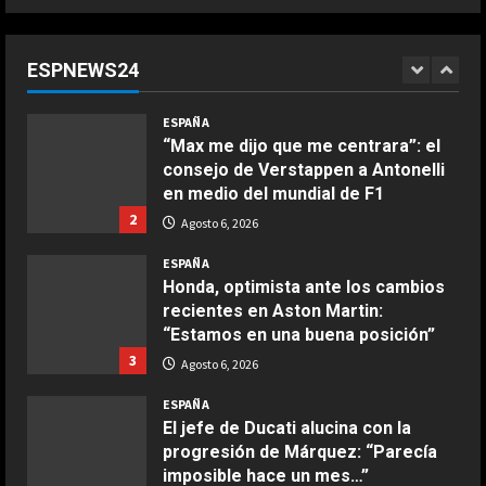
“Márquez y Rossi tienen cosas en
común”: Un piloto de Ducati explica
la gran cualidad que ambos
ESPNEWS24
comparten
1
COCINA
Agosto 6, 2026
ESPAÑA
Ensalada de espinacas deliciosa
“Max me dijo que me centrara”: el
Maggio 28, 2026
consejo de Verstappen a Antonelli
2
en medio del mundial de F1
2
Agosto 6, 2026
COCINA
Boquerones fritos en freidora de
ESPAÑA
aire
Honda, optimista ante los cambios
recientes en Aston Martin:
Aprile 24, 2026
3
“Estamos en una buena posición”
3
Agosto 6, 2026
COCINA
ESPAÑA
Buñuelos de alcachofas
El jefe de Ducati alucina con la
Aprile 5, 2026
progresión de Márquez: “Parecía
4
imposible hace un mes…”