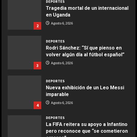
DEPORTES
Tragedia mortal de un internacional
en Uganda
COCINA
Ensalada de espinacas deliciosa
Agosto 6, 2026
2
Maggio 28, 2026
2
DEPORTES
Rodri Sánchez: “Sí que pienso en
COCINA
volver algún día al fútbol español”
Boquerones fritos en freidora de
Agosto 6, 2026
3
aire
Aprile 24, 2026
3
DEPORTES
Nueva exhibición de un Leo Messi
imparable
COCINA
Buñuelos de alcachofas
Agosto 6, 2026
4
Aprile 5, 2026
4
DEPORTES
La FIFA reitera su apoyo a Infantino
pero reconoce que “se cometieron
COCINA