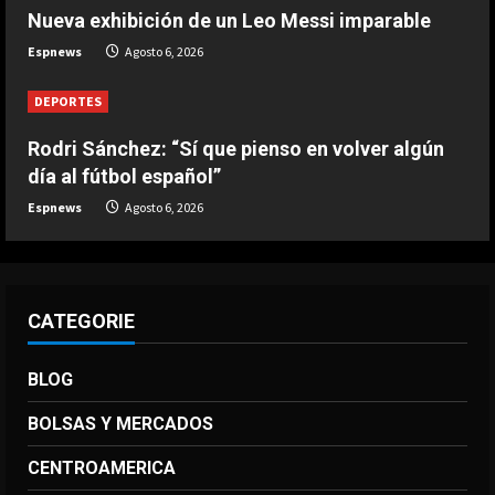
Nueva exhibición de un Leo Messi imparable
DEPORTES
Nueva exhibición de un Leo Messi
Espnews
Agosto 6, 2026
imparable
Agosto 6, 2026
DEPORTES
4
Rodri Sánchez: “Sí que pienso en volver algún
DEPORTES
día al fútbol español”
La FIFA reitera su apoyo a Infantino
pero reconoce que “se cometieron
Espnews
Agosto 6, 2026
errores”
5
Agosto 6, 2026
CATEGORIE
BLOG
BOLSAS Y MERCADOS
CENTROAMERICA