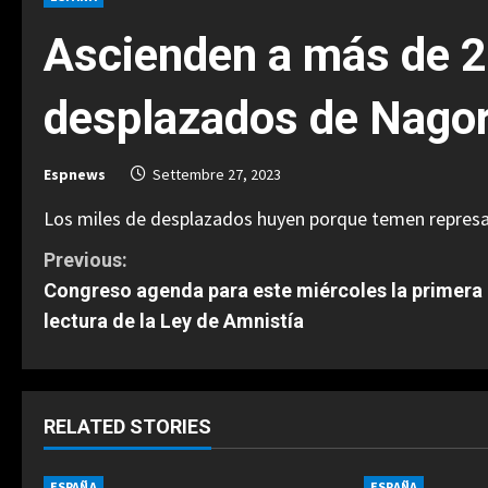
Ascienden a más de 2
desplazados de Nagor
Espnews
Settembre 27, 2023
Los miles de desplazados huyen porque temen represal
C
Previous:
Congreso agenda para este miércoles la primera
o
lectura de la Ley de Amnistía
n
t
RELATED STORIES
i
ESPAÑA
ESPAÑA