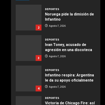
Giugno 20, 2026
1
DEPORTES
Noruega pide la dimisión de
COCINA
Infantino
Ensalada de espinacas
Agosto 7, 2026
2
deliciosa
Maggio 28, 2026
2
DEPORTES
Ivan Toney, acusado de
COCINA
agresión en una discoteca
Boquerones fritos en
Agosto 7, 2026
3
freidora de aire
Aprile 24, 2026
3
DEPORTES
Infantino respira: Argentina
le da su apoyo oficialmente
COCINA
Buñuelos de alcachofas
Agosto 7, 2026
4
Aprile 5, 2026
4
DEPORTES
Victoria de Chicago Fire: así