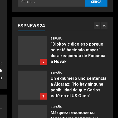
Agosto 7, 2026
ESPAÑA
per:
Infantino suma adeptos:
Argentina, México y la
Confederación Africana
ESPNEWS24
apoyan su continuidad como
1
COCINA
presidente de la FIFA
Ensalada de espinacas
ESPAÑA
Agosto 7, 2026
deliciosa
“Djokovic dice eso porque
se está haciendo mayor”:
Maggio 28, 2026
2
dura respuesta de Fonseca
a Novak
2
:
COCINA
Agosto 7, 2026
e
Boquerones fritos en
ESPAÑA
freidora de aire
a
Un exnúmero uno sentencia
a Alcaraz: “No hay ninguna
Aprile 24, 2026
3
posibilidad de que Carlos
esté en el US Open”
3
COCINA
Agosto 7, 2026
ESPAÑA
Buñuelos de alcachofas
Márquez reconoce su
Aprile 5, 2026