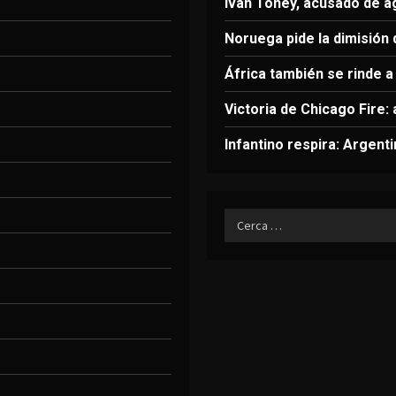
Ivan Toney, acusado de a
Noruega pide la dimisión 
África también se rinde a 
Victoria de Chicago Fire:
Infantino respira: Argent
Ricerca
per: