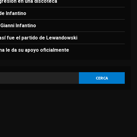
3
gresión en una discoteca
de Infantino
DEPORTES
Infantino respira: Argentina
Gianni Infantino
le da su apoyo oficialmente
 así fue el partido de Lewandowski
Agosto 7, 2026
4
ina le da su apoyo oficialmente
DEPORTES
Victoria de Chicago Fire: así
fue el partido de
Lewandowski
5
Agosto 7, 2026