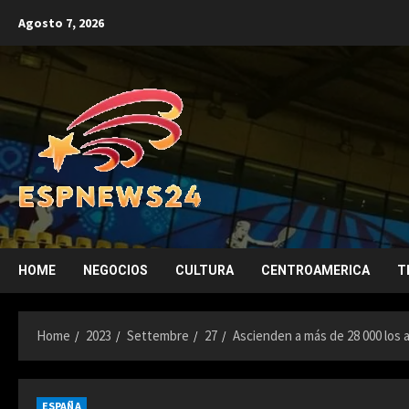
Skip
Agosto 7, 2026
to
content
HOME
NEGOCIOS
CULTURA
CENTROAMERICA
T
Home
2023
Settembre
27
Ascienden a más de 28 000 los
ESPAÑA