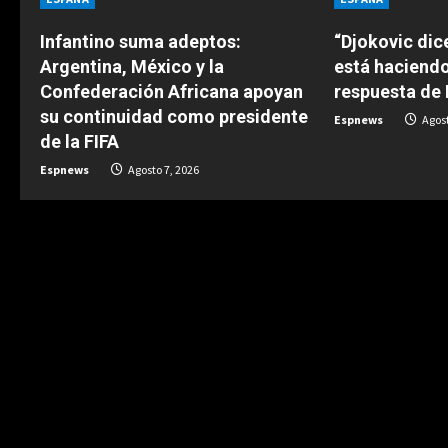
n
u
Infantino suma adeptos:
“Djokovic dic
Argentina, México y la
está haciend
e
Confederación Africana apoyan
respuesta de
su continuidad como presidente
Espnews
Agost
R
de la FIFA
e
Espnews
Agosto 7, 2026
a
d
i
n
g