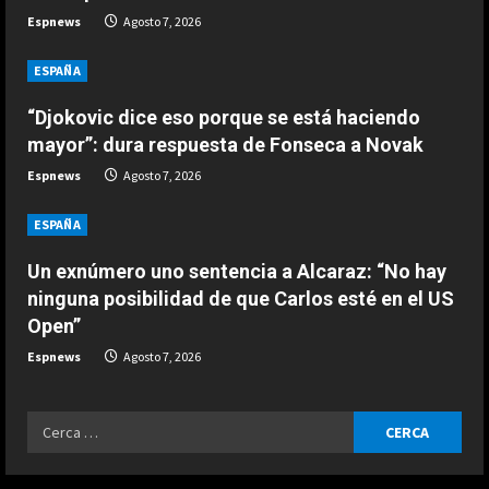
ESPAÑA
Espnews
Agosto 7, 2026
a
Un exnúmero uno sentencia a
Alcaraz: “No hay ninguna posibilidad
ESPAÑA
d
de que Carlos esté en el US Open”
3
“Djokovic dice eso porque se está haciendo
Agosto 7, 2026
i
mayor”: dura respuesta de Fonseca a Novak
ESPAÑA
n
Espnews
Agosto 7, 2026
Márquez reconoce su favoritismo
por primera vez: “A mi no me
g
ESPAÑA
cambia la vida…”
4
Agosto 7, 2026
Un exnúmero uno sentencia a Alcaraz: “No hay
ninguna posibilidad de que Carlos esté en el US
ESPAÑA
Open”
Dura reflexión de Briatore sobre
Aston Martin: “Tienen al mejor
Espnews
Agosto 7, 2026
ingeniero del mundo y no son…”
5
Agosto 7, 2026
Ricerca
ESPAÑA
per:
Infantino suma adeptos: Argentina,