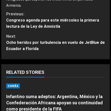
Armenia.
C
Previous:
Congreso agenda para este miércoles la primera
o
lectura de la Ley de Amnistía
n
Next:
Ocho heridos por turbulencia en vuelo de JetBlue de
t
Ecuador a Florida
i
n
RELATED STORIES
u
ESPAÑA
ESPAÑA
e
“Djokovic dice eso porque se está
haciendo mayor”: dura respuesta
Infantino suma adeptos: Argentina, México y la
R
de Fonseca a Novak
Confederación Africana apoyan su continuidad
2
Agosto 7, 2026
e
como presidente de la FIFA