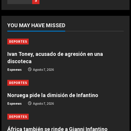
5
Marzo 20, 2026
5
DEPORTES
África también se rinde a Gianni
YOU MAY HAVE MISSED
Infantino
Agosto 7, 2026
1
DEPORTES
Ivan Toney, acusado de agresión en una
DEPORTES
Noruega pide la dimisión de
discoteca
Infantino
Espnews
Agosto 7, 2026
Agosto 7, 2026
2
DEPORTES
DEPORTES
Noruega pide la dimisión de Infantino
Ivan Toney, acusado de agresión en
Espnews
Agosto 7, 2026
una discoteca
Agosto 7, 2026
3
DEPORTES
África también se rinde a Gianni Infantino
DEPORTES