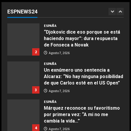
México y la Confederación Africana
apoyan su continuidad como
ESPNEWS24
presidente de la FIFA
1
COCINA
Agosto 7, 2026
ESPAÑA
Ensalada de espinacas deliciosa
“Djokovic dice eso porque se está
Maggio 28, 2026
haciendo mayor”: dura respuesta
2
de Fonseca a Novak
2
Agosto 7, 2026
COCINA
Boquerones fritos en freidora de
ESPAÑA
aire
Un exnúmero uno sentencia a
Alcaraz: “No hay ninguna posibilidad
Aprile 24, 2026
3
de que Carlos esté en el US Open”
3
Agosto 7, 2026
COCINA
ESPAÑA
Buñuelos de alcachofas
Márquez reconoce su favoritismo
Aprile 5, 2026
por primera vez: “A mi no me
4
cambia la vida…”
4
Agosto 7, 2026