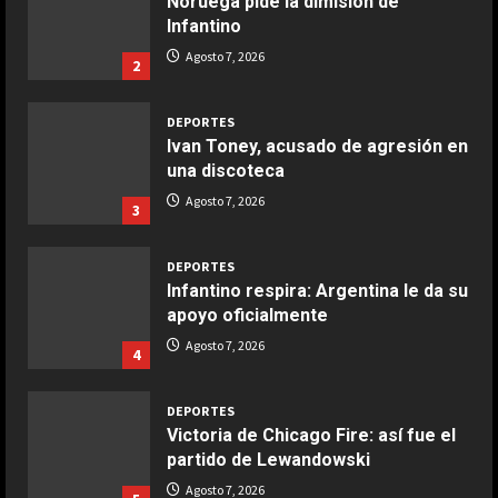
Noruega pide la dimisión de
Infantino
COCINA
Ensalada de espinacas deliciosa
Agosto 7, 2026
2
Maggio 28, 2026
2
DEPORTES
Ivan Toney, acusado de agresión en
COCINA
una discoteca
Boquerones fritos en freidora de
Agosto 7, 2026
3
aire
Aprile 24, 2026
3
DEPORTES
Infantino respira: Argentina le da su
apoyo oficialmente
COCINA
Buñuelos de alcachofas
Agosto 7, 2026
4
Aprile 5, 2026
4
DEPORTES
Victoria de Chicago Fire: así fue el
partido de Lewandowski
COCINA
Ternera guisada con senderuelas
Agosto 7, 2026