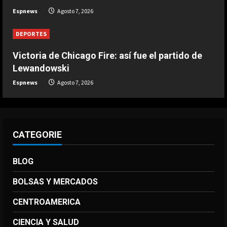
Infantino respira: Argentina le da su
Espnews
Agosto 7, 2026
apoyo oficialmente
Agosto 7, 2026
DEPORTES
4
Victoria de Chicago Fire: así fue el partido de
DEPORTES
Lewandowski
Victoria de Chicago Fire: así fue el
Espnews
Agosto 7, 2026
partido de Lewandowski
Agosto 7, 2026
5
CATEGORIE
BLOG
BOLSAS Y MERCADOS
CENTROAMERICA
CIENCIA Y SALUD