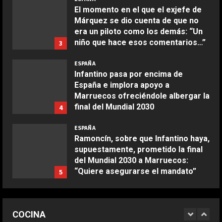
aire
El momento en el que el exjefe de
Márquez se dio cuenta de que no
Aprile 24, 2026
3
era un piloto como los demás: “Un
niño que hace esos comentarios…”
3
COCINA
Agosto 6, 2026
ESPAÑA
Buñuelos de alcachofas
Infantino pasa por encima de
Aprile 5, 2026
España e implora apoyo a
4
Marruecos ofreciéndole albergar la
final del Mundial 2030
4
COCINA
Agosto 6, 2026
ESPAÑA
Ternera guisada con senderuelas
Ramoncín, sobre que Infantino haya,
Marzo 20, 2026
supuestamente, prometido la final
5
del Mundial 2030 a Marruecos:
“Quiere asegurarse el mandato”
5
COCINA
Agosto 6, 2026
Ensalada de habas y alcachofas con
ESPAÑA
langostinos
Milagros Tolón “confía” en que la
COCINA
final del Mundial 2030 se juegue en
Giugno 20, 2026
1