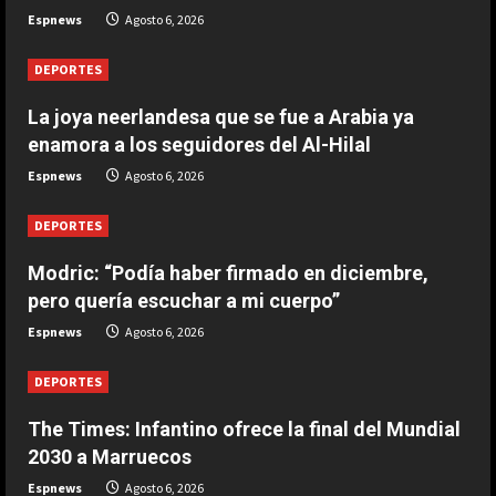
Infantino
Espnews
Agosto 6, 2026
Agosto 6, 2026
2
DEPORTES
DEPORTES
La joya neerlandesa que se fue a Arabia ya
The Times: Infantino ofrece la final
enamora a los seguidores del Al-Hilal
del Mundial 2030 a Marruecos
Espnews
Agosto 6, 2026
Agosto 6, 2026
3
DEPORTES
DEPORTES
Modric: “Podía haber firmado en
Modric: “Podía haber firmado en diciembre,
diciembre, pero quería escuchar a
pero quería escuchar a mi cuerpo”
mi cuerpo”
Espnews
Agosto 6, 2026
4
Agosto 6, 2026
DEPORTES
DEPORTES
La joya neerlandesa que se fue a
Arabia ya enamora a los seguidores
The Times: Infantino ofrece la final del Mundial
del Al-Hilal
2030 a Marruecos
5
Agosto 6, 2026
Espnews
Agosto 6, 2026