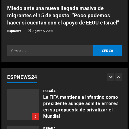
final del Mundial 2030
4
Miedo ante una nueva llegada masiva de
Agosto 6, 2026
migrantes el 15 de agosto: “Poco podemos
ESPAÑA
hacer si cuentan con el apoyo de EEUU e Israel”
Ramoncín, sobre que Infantino haya,
supuestamente, prometido la final
Espnews
Agosto 5, 2026
del Mundial 2030 a Marruecos:
“Quiere asegurarse el mandato”
5
Ricerca
Agosto 6, 2026
ESPAÑA
per:
Milagros Tolón “confía” en que la
final del Mundial 2030 se juegue en
España ante la intención de
ESPNEWS24
Infantino de llevarla a Marruecos:
1
“Lo merecemos”
COCINA
ESPAÑA
Ensalada de espinacas deliciosa
Agosto 6, 2026
La FIFA mantiene a Infantino como
Maggio 28, 2026
presidente aunque admite errores
2
en su propuesta de privatizar el
Mundial
2
COCINA
Agosto 6, 2026
Boquerones fritos en freidora de
ESPAÑA