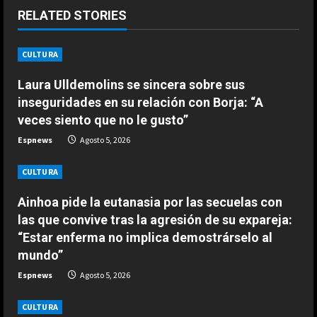
RELATED STORIES
e
R
CULTURA
e
ESPAÑA
Laura Ulldemolins se sincera sobre sus
La FIFA mantiene a Infantino como
inseguridades en su relación con Borja: “A
a
presidente aunque admite errores
veces siento que no le gusto”
en su propuesta de privatizar el
d
Espnews
Agosto 5, 2026
Mundial
2
Agosto 6, 2026
i
CULTURA
ESPAÑA
El momento en el que el exjefe de
n
Ainhoa pide la eutanasia por las secuelas con
Márquez se dio cuenta de que no
las que convive tras la agresión de su expareja:
era un piloto como los demás: “Un
g
niño que hace esos comentarios…”
3
“Estar enferma no implica demostrárselo al
mundo”
Agosto 6, 2026
ESPAÑA
Espnews
Agosto 5, 2026
Infantino pasa por encima de
España e implora apoyo a
CULTURA
Marruecos ofreciéndole albergar la