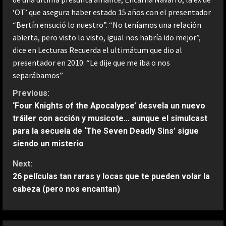
‘OT’ que asegura haber estado 15 años con el presentador
“Bertín ensució lo nuestro”. “No teníamos una relación
abierta, pero visto lo visto, igual nos habría ido mejor”,
dice en Lecturas Recuerda el ultimátum que dio al
presentador en 2010: “Le dije que me iba o nos
separábamos”
C
Previous:
‘Four Knights of the Apocalypse’ desvela un nuevo
o
tráiler con acción y musicote… aunque el simulcast
para la secuela de ‘The Seven Deadly Sins’ sigue
n
siendo un misterio
t
Next:
26 películas tan raras y locas que te pueden volar la
i
cabeza (pero nos encantan)
n
u