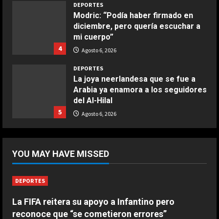
3
DEPORTES
Modric: “Podía haber firmado en
diciembre, pero quería escuchar a
COCINA
mi cuerpo”
Buñuelos de alcachofas
4
Agosto 6, 2026
Aprile 5, 2026
4
DEPORTES
La joya neerlandesa que se fue a
Arabia ya enamora a los seguidores
COCINA
del Al-Hilal
Ternera guisada con senderuelas
5
Agosto 6, 2026
Marzo 20, 2026
5
DEPORTES
La FIFA reitera su apoyo a Infantino
YOU MAY HAVE MISSED
pero reconoce que “se cometieron
errores”
1
Agosto 6, 2026
DEPORTES
La FIFA reitera su apoyo a Infantino pero
DEPORTES
Las Ligas europeas, también contra
reconoce que “se cometieron errores”