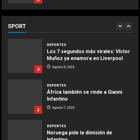
Courtois
Giugno 20, 2026
1
1
Agosto 8, 2026
DEPORTES
SPORT
COCINA
Los 7 segundos más virales: Víctor
Ensalada de espinacas deliciosa
Muñoz ya enamora en Liverpool
Maggio 28, 2026
Agosto 8, 2026
2
2
COCINA
DEPORTES
Boquerones fritos en freidora de
África también se rinde a Gianni
aire
Infantino
Aprile 24, 2026
Agosto 7, 2026
3
3
DEPORTES
COCINA
Noruega pide la dimisión de
Buñuelos de alcachofas
Infantino
Aprile 5, 2026
Agosto 7, 2026
4
4