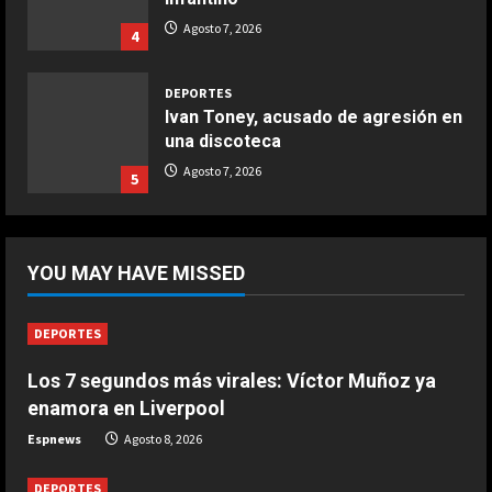
DEPORTES
COCINA
Ivan Toney, acusado de agresión en
Ternera guisada con senderuelas
una discoteca
Marzo 20, 2026
Agosto 7, 2026
5
5
DEPORTES
El anuncio de Van Bommel, nuevo
seleccionador de Bélgica, sobre
Courtois
1
Agosto 8, 2026
YOU MAY HAVE MISSED
DEPORTES
Los 7 segundos más virales: Víctor
DEPORTES
Muñoz ya enamora en Liverpool
Los 7 segundos más virales: Víctor Muñoz ya
Agosto 8, 2026
2
enamora en Liverpool
Espnews
Agosto 8, 2026
DEPORTES
África también se rinde a Gianni
DEPORTES