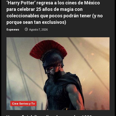
‘Harry Potter’ regresa a los cines de México
para celebrar 25 años de magia con
coleccionables que pocos podrán tener (y no
porque sean tan exclusivos)
Espnews
Agosto 7, 2026
ESPAÑA
La idea de Verstappen que quiere
Cine Series y Tv
copiar de Alonso: “Es una fuente de
inspiración…”