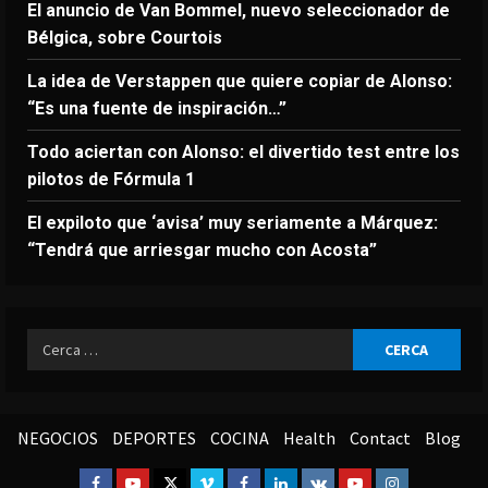
El anuncio de Van Bommel, nuevo seleccionador de
Bélgica, sobre Courtois
La idea de Verstappen que quiere copiar de Alonso:
“Es una fuente de inspiración…”
Todo aciertan con Alonso: el divertido test entre los
pilotos de Fórmula 1
El expiloto que ‘avisa’ muy seriamente a Márquez:
“Tendrá que arriesgar mucho con Acosta”
Ricerca
per:
NEGOCIOS
DEPORTES
COCINA
Health
Contact
Blog
Facebook
Youtube
Twitter
Vimeo
Facebook
Linkedin
VK
Youtube
Instagram