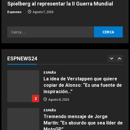
Spielberg al representar la II Guerra Mundial
Todo aciertan con Alonso: el
divertido test entre los pilotos de
Espnews
Agosto 7, 2026
Fórmula 1
1
Agosto 8, 2026
Ricerca
ESPAÑA
per:
COCINA
La idea de Verstappen que quiere
Ensalada de espinacas deliciosa
copiar de Alonso: “Es una fuente de
Maggio 28, 2026
inspiración…”
2
ESPNEWS24
2
Agosto 8, 2026
COCINA
ESPAÑA
Boquerones fritos en freidora de
Tremendo mensaje de Jorge
aire
Martín: “Es absurdo que sea líder de
Aprile 24, 2026
MotoGP”
3
3
Agosto 8, 2026
ESPAÑA
COCINA
El expiloto que ‘avisa’ muy
Buñuelos de alcachofas
seriamente a Márquez: “Tendrá que
Aprile 5, 2026