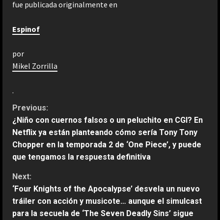
fue publicada originalmente en
Espinof
por
Mikel Zorrilla
.
C
Previous:
¿Niño con cuernos falsos o un peluchito en CGI? En
o
Netflix ya están planteando cómo sería Tony Tony
Chopper en la temporada 2 de ‘One Piece’, y puede
n
que tengamos la respuesta definitiva
t
Next:
‘Four Knights of the Apocalypse’ desvela un nuevo
i
tráiler con acción y musicote… aunque el simulcast
n
para la secuela de ‘The Seven Deadly Sins’ sigue