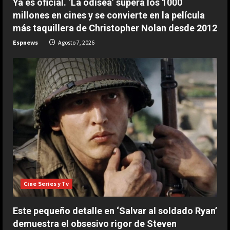
Ya es oficial. ‘La odisea’ supera los 1000
2
Agosto 8, 2026
millones en cines y se convierte en la película
más taquillera de Christopher Nolan desde 2012
ESPAÑA
Tremendo mensaje de Jorge
Espnews
Agosto 7, 2026
Martín: “Es absurdo que sea líder de
MotoGP”
3
Agosto 8, 2026
ESPAÑA
El expiloto que ‘avisa’ muy
seriamente a Márquez: “Tendrá que
arriesgar mucho con Acosta”
4
Agosto 8, 2026
ESPAÑA
El Senado de EE.UU. aprueba
sanciones que apuntan contra Putin
Cine Series y Tv
y los ingresos energéticos de Rusia
5
Agosto 8, 2026
Este pequeño detalle en ‘Salvar al soldado Ryan’
demuestra el obsesivo rigor de Steven
ESPAÑA