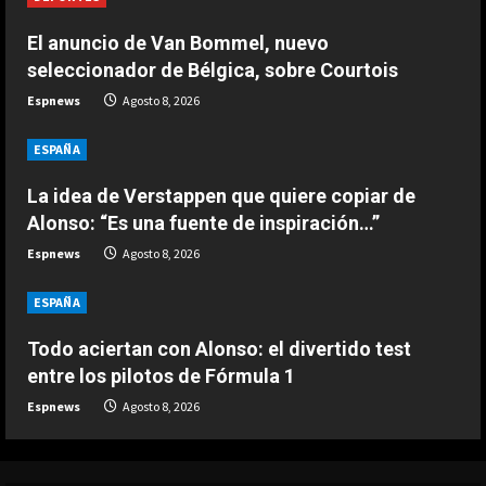
Infantino
Agosto 7, 2026
El anuncio de Van Bommel, nuevo
3
seleccionador de Bélgica, sobre Courtois
DEPORTES
Espnews
Agosto 8, 2026
Noruega pide la dimisión de
Infantino
ESPAÑA
Agosto 7, 2026
4
La idea de Verstappen que quiere copiar de
Alonso: “Es una fuente de inspiración…”
DEPORTES
Espnews
Agosto 8, 2026
Ivan Toney, acusado de agresión en
una discoteca
ESPAÑA
Agosto 7, 2026
5
Todo aciertan con Alonso: el divertido test
entre los pilotos de Fórmula 1
Espnews
Agosto 8, 2026