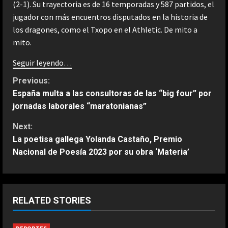
(2-1). Su trayectoria es de 16 temporadas y 587 partidos, el
jugador con más encuentros disputados en la historia de
los dragones, como el Txopo en el Athletic. De mito a
mito.
Seguir leyendo…
C
Previous:
España multa a las consultoras de las “big four” por
o
jornadas laborales “maratonianas”
n
Next:
La poetisa gallega Yolanda Castaño, Premio
t
Nacional de Poesía 2023 por su obra ‘Materia’
i
ESPAÑA
n
Fin al culebrón Vinicius: el brasileño
RELATED STORIES
renueva con el Real Madrid hasta
u
2032