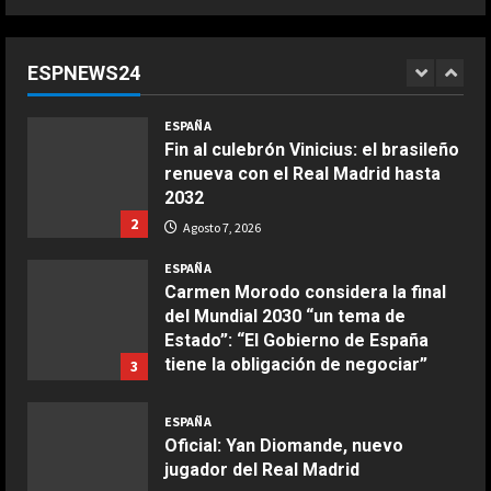
¿Quién decide la sede de la final del
Mundial 2030 y cuándo se
conocerá? Las claves del pulso
ESPNEWS24
entre Madrid y Casablanca
1
COCINA
Agosto 7, 2026
ESPAÑA
Ensalada de espinacas deliciosa
Fin al culebrón Vinicius: el brasileño
Maggio 28, 2026
renueva con el Real Madrid hasta
2
2032
2
Agosto 7, 2026
COCINA
Boquerones fritos en freidora de
ESPAÑA
aire
Carmen Morodo considera la final
del Mundial 2030 “un tema de
Aprile 24, 2026
3
Estado”: “El Gobierno de España
tiene la obligación de negociar”
3
COCINA
Agosto 7, 2026
Buñuelos de alcachofas
ESPAÑA
Oficial: Yan Diomande, nuevo
Aprile 5, 2026
4
jugador del Real Madrid