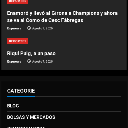
DEPORTES
DEPORTES
Argentina establece el 15 de julio
Enamoró y llevó al Girona a Champions y ahora
como fecha de culto por el triunfo
se va al Como de Cesc Fàbregas
ante Inglaterra
Espnews
Agosto 7, 2026
4
Agosto 7, 2026
DEPORTES
DEPORTES
El brutal recibimiento a Salah en
Riqui Puig, a un paso
Turquía
Espnews
Agosto 7, 2026
Agosto 7, 2026
5
CATEGORIE
BLOG
BOLSAS Y MERCADOS