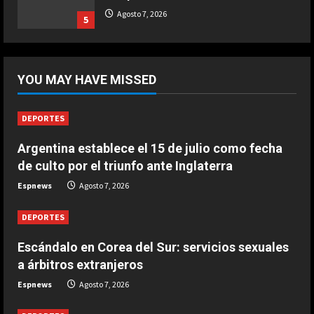
Ternera guisada con senderuelas
Agosto 7, 2026
5
Marzo 20, 2026
5
DEPORTES
Riqui Puig, a un paso
YOU MAY HAVE MISSED
Agosto 7, 2026
1
DEPORTES
DEPORTES
Argentina establece el 15 de julio como fecha
Enamoró y llevó al Girona a
de culto por el triunfo ante Inglaterra
Champions y ahora se va al Como
de Cesc Fàbregas
Espnews
Agosto 7, 2026
2
Agosto 7, 2026
DEPORTES
DEPORTES
Escándalo en Corea del Sur:
Escándalo en Corea del Sur: servicios sexuales
servicios sexuales a árbitros
a árbitros extranjeros
extranjeros
Espnews
Agosto 7, 2026
3
Agosto 7, 2026