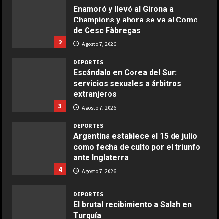
Enamoró y llevó al Girona a
Champions y ahora se va al Como
COCINA
de Cesc Fàbregas
Ensalada de espinacas deliciosa
2
Agosto 7, 2026
Maggio 28, 2026
2
DEPORTES
Escándalo en Corea del Sur:
servicios sexuales a árbitros
COCINA
extranjeros
Boquerones fritos en freidora de
3
aire
Agosto 7, 2026
Aprile 24, 2026
3
DEPORTES
Argentina establece el 15 de julio
como fecha de culto por el triunfo
COCINA
ante Inglaterra
Buñuelos de alcachofas
4
Agosto 7, 2026
Aprile 5, 2026
4
DEPORTES
El brutal recibimiento a Salah en
Turquía
COCINA