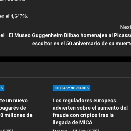
en el 4,647%.
Next
el
El Museo Guggenheim Bilbao homenajea al Picass
escultor en el 50 aniversario de su muert
OS
BOLSAS Y MERCADOS
te un nuevo
Los reguladores europeos
pagarés de
advierten sobre el aumento del
0 millones de
fraude con criptos tras la
llegada de MiCA
o 6, 2026
Espnews
Agosto 6, 2026