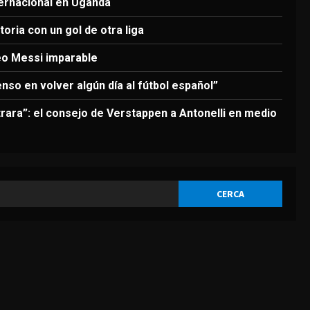
3
ternacional en Uganda
Agosto 6, 2026
oria con un gol de otra liga
DEPORTES
Nueva exhibición de un Leo
eo Messi imparable
Messi imparable
enso en volver algún día al fútbol español”
Agosto 6, 2026
4
rara”: el consejo de Verstappen a Antonelli en medio
DEPORTES
La FIFA reitera su apoyo a
Infantino pero reconoce que
“se cometieron errores”
5
Agosto 6, 2026