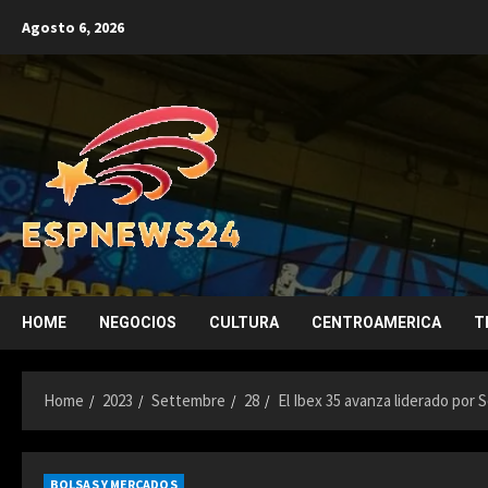
Skip
Agosto 6, 2026
to
content
HOME
NEGOCIOS
CULTURA
CENTROAMERICA
T
Home
2023
Settembre
28
El Ibex 35 avanza liderado por S
BOLSAS Y MERCADOS