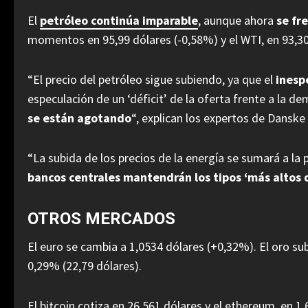
El
petróleo continúa imparable
, aunque ahora
se fr
momentos en 95,99 dólares (-0,58%) y el WTI, en 93,30
“El precio del petróleo sigue subiendo, ya que el
inesp
especulación de un ‘déficit’ de la oferta frente a la 
se están agotando
“, explican los expertos de Danske
“La subida de los precios de la energía se sumará a la p
bancos centrales mantendrán los tipos ‘más altos
OTROS MERCADOS
El euro se cambia a 1,0534 dólares (+0,32%). El oro su
0,29% (22,79 dólares).
El bitcoin cotiza en 26.561 dólares y el ethereum, en 1.