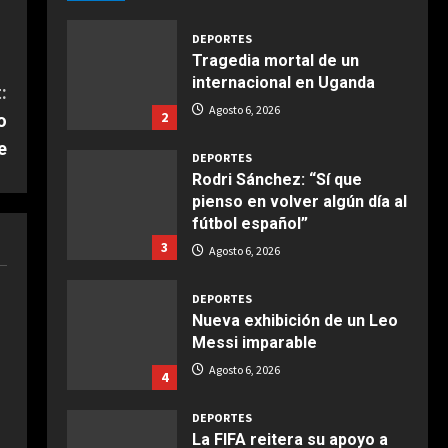
Giugno 20, 2026
1
DEPORTES
Tragedia mortal de un
COCINA
internacional en Uganda
:
Ensalada de espinacas
Agosto 6, 2026
2
deliciosa
o
e
Maggio 28, 2026
2
DEPORTES
Rodri Sánchez: “Sí que
pienso en volver algún día al
COCINA
fútbol español”
Boquerones fritos en
3
freidora de aire
Agosto 6, 2026
Aprile 24, 2026
3
DEPORTES
Nueva exhibición de un Leo
Messi imparable
COCINA
Buñuelos de alcachofas
Agosto 6, 2026
4
Aprile 5, 2026
4
DEPORTES
La FIFA reitera su apoyo a