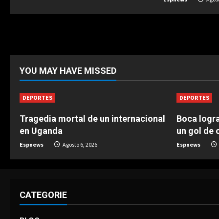
e
a
d
YOU MAY HAVE MISSED
i
n
DEPORTES
DEPORTES
g
Tragedia mortal de un internacional
Boca logra
en Uganda
un gol de o
Espnews
Agosto 6, 2026
Espnews
CATEGORIE