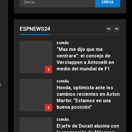
Agosto 6, 2026
ESPAÑA
per:
“Márquez y Rossi tienen
cosas en común”: Un piloto
de Ducati explica la gran
ESPNEWS24
cualidad que ambos
1
COCINA
comparten
Ensalada de espinacas
ESPAÑA
Agosto 6, 2026
deliciosa
“Max me dijo que me
centrara”: el consejo de
Maggio 28, 2026
2
Verstappen a Antonelli en
medio del mundial de F1
2
COCINA
Agosto 6, 2026
Boquerones fritos en
ESPAÑA
s
freidora de aire
Honda, optimista ante los
cambios recientes en Aston
Aprile 24, 2026
3
Martin: “Estamos en una
buena posición”
3
COCINA
Agosto 6, 2026
ESPAÑA
Buñuelos de alcachofas
El jefe de Ducati alucina con
Aprile 5, 2026