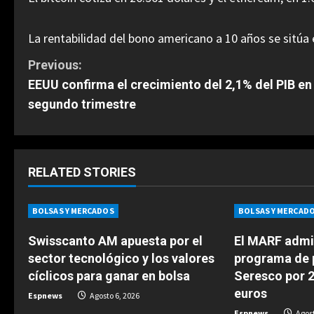
La rentabilidad del bono americano a 10 años se sitúa 
C
Previous:
EEUU confirma el crecimiento del 2,1% del PIB en 
o
segundo trimestre
n
t
RELATED STORIES
i
n
BOLSAS Y MERCADOS
BOLSAS Y MERCAD
u
Swisscanto AM apuesta por el
El MARF admi
sector tecnológico y los valores
programa de 
e
cíclicos para ganar en bolsa
Seresco por 2
euros
Espnews
Agosto 6, 2026
R
Espnews
Agost