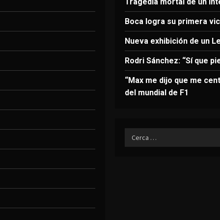
Tragedia mortal de un in
Boca logra su primera vict
Nueva exhibición de un L
Rodri Sánchez: “Sí que pi
“Max me dijo que me cent
del mundial de F1
Ricerca
per: