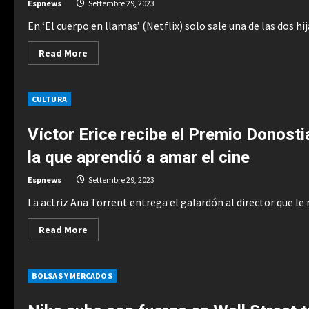
y
Espnews
Settembre 29, 2023
se
irá,
En ‘El cuerpo en llamas’ (Netflix) solo sale una de las dos hij
pero
nosotros
continuaremos”
Read
Read More
more
about
Por
qué
CULTURA
Rosa
Peral
tardó
dos
Víctor Erice recibe el Premio Donosti
años
en
la que aprendió a amar el cine
ver
a
sus
Espnews
Settembre 29, 2023
hijas:
la
La actriz Ana Torrent entrega el galardón al director que le
historia
real
que
Read
Read More
no
more
cuenta
about
la
Víctor
serie
Erice
BOLSAS Y MERCADOS
recibe
el
Premio
Donostia