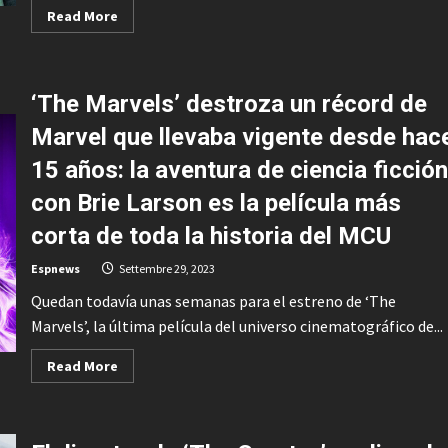
Read
Read More
more
about
El
mejor
orden
‘The Marvels’ destroza un récord de
para
ver
todas
Marvel que llevaba vigente desde hac
las
películas
15 años: la aventura de ciencia ficción
de
‘Expediente
Warren’:
con Brie Larson es la película más
una
guía
corta de toda la historia del MCU
para
no
perderse
Espnews
Settembre 29, 2023
en
este
Quedan todavía unas semanas para el estreno de ‘The
universo
de
Marvels’, la última película del universo cinematográfico de...
conjuros,
muñecas
poseídas
Read
Read More
y
more
monjas
about
diabólicas
‘The
Marvels’
destroza