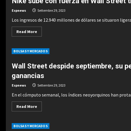
Nike sube con fuerza en Wall Street t
del
Festival
Espnews
Settembre 29, 2023
de
San
Sebastián,
Los ingresos de 12.940 millones de dólares se situaron liger
ciudad
en
Read
Read More
la
more
que
about
aprendió
Nike
a
sube
amar
BOLSAS Y MERCADOS
con
el
fuerza
cine
en
Wall
Wall Street despide septiembre, su p
Street
tras
ganancias
presentar
sus
resultados
Espnews
Settembre 29, 2023
trimestrales
En el cómputo semanal, los índices neoyorquinos han protag
Read
Read More
more
about
Wall
Street
BOLSAS Y MERCADOS
despide
septiembre,