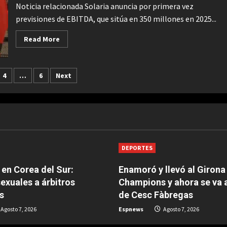
ciencia
Noticia relacionada Solaria anuncia por primera vez
ficción:
previsiones de EBITDA, que sitúa en 350 millones en 2025...
“Esa
es
su
Read
Read More
recompensa”
more
about
Solaria
extiende
zione
el
4
…
6
Next
rebote:
el
mercado
valora
el
“ambicioso
mensaje”
de
la
renovable
DEPORTES
en Corea del Sur:
Enamoró y llevó al Girona
sexuales a árbitros
Champions y ahora se va
s
de Cesc Fàbregas
Agosto 7, 2026
Espnews
Agosto 7, 2026