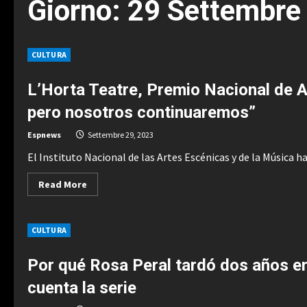
Giorno:
29 Settembre
CULTURA
L’Horta Teatre, Premio Nacional de Art
pero nosotros continuaremos”
Espnews
Settembre 29, 2023
El Instituto Nacional de las Artes Escénicas y de la Música h
Read
Read More
more
about
L’Horta
Teatre,
CULTURA
Premio
Nacional
de
Artes
Por qué Rosa Peral tardó dos años en v
Escénicas:
“El
cuenta la serie
político
viene