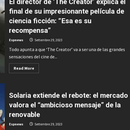
El director de ‘The Creator’ explica el
un
récord
de
final de su impresionante película de
Marvel
que
ciencia ficción: “Esa es su
llevaba
vigente
desde
recompensa”
hace
15
Espnews
Settembre 29, 2023
años:
la
Todo apunta a que ‘The Creator’ va a ser una de las grandes
aventura
de
sensaciones del cine de...
ciencia
ficción
con
Read
Read More
Brie
more
Larson
about
es
El
la
director
película
de
más
‘The
corta
Solaria extiende el rebote: el mercado
Creator’
de
explica
toda
valora el “ambicioso mensaje” de la
el
la
final
historia
de
renovable
del
su
MCU
impresionante
Espnews
Settembre 29, 2023
película
de