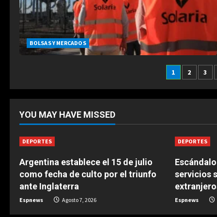
BOLSAS Y MERCADOS
Pagina
1
2
3
degli
articoli
YOU MAY HAVE MISSED
DEPORTES
DEPORTES
Argentina establece el 15 de julio
Escándalo 
como fecha de culto por el triunfo
servicios 
ante Inglaterra
extranjero
Espnews
Agosto 7, 2026
Espnews