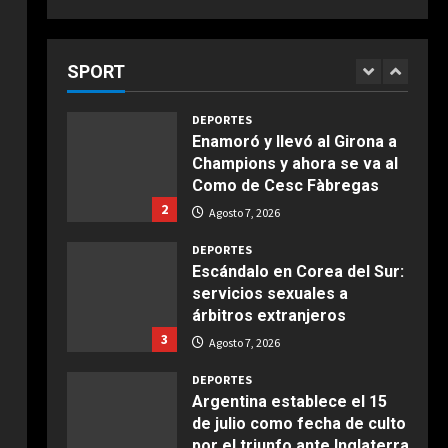
DEPORTES
Marruecos y la primera
5
Riqui Puig, a un paso
COCINA
Copa del Mundo en tres
Ensalada de habas y
Agosto 7, 2026
continentes
SPORT
1
alcachofas con langostinos
Agosto 7, 2026
Giugno 20, 2026
1
DEPORTES
Enamoró y llevó al Girona a
Champions y ahora se va al
COCINA
Como de Cesc Fàbregas
Ensalada de espinacas
2
deliciosa
Agosto 7, 2026
Maggio 28, 2026
2
DEPORTES
Escándalo en Corea del Sur:
servicios sexuales a
COCINA
árbitros extranjeros
Boquerones fritos en
3
freidora de aire
Agosto 7, 2026
Aprile 24, 2026
3
DEPORTES
Argentina establece el 15
de julio como fecha de culto
COCINA
por el triunfo ante Inglaterra