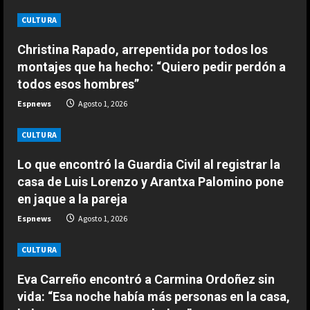
e
CULTURA
ESPAÑA
R
‘Mensaje’ de Martín a Márquez y
Christina Rapado, arrepentida por todos los
Bezzecchi sobre la lucha por el
e
montajes que ha hecho: “Quiero pedir perdón a
Mundial: “Aprilia hará todo…”
todos esos hombres”
2
a
Agosto 2, 2026
Espnews
Agosto 1, 2026
ESPAÑA
d
El conmovedor gesto de Márquez
CULTURA
con un fan en ‘Motorland’: “Sin que
i
Lo que encontró la Guardia Civil al registrar la
nadie le dijera nada…”
n
3
casa de Luis Lorenzo y Arantxa Palomino pone
Agosto 2, 2026
en jaque a la pareja
g
ESPAÑA
Espnews
Agosto 1, 2026
La llamativa reflexión de Norris
sobre su relación con Piastri: “Me
CULTURA
ha exigido demasiado”
4
Agosto 2, 2026
Eva Carreño encontró a Carmina Ordoñez sin
vida: “Esa noche había más personas en la casa,
ESPAÑA