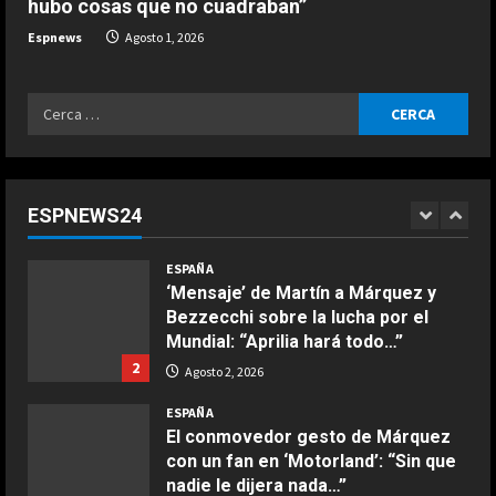
hubo cosas que no cuadraban”
El análisis de un mito de MotoGP
sobre la pelea por el Mundial: “El
Espnews
Agosto 1, 2026
rival de Martín es Márquez”
5
Agosto 2, 2026
Ricerca
ESPAÑA
per:
El curioso momento de Jódar en el
ATP de Washington: un
recogepelotas le da un ‘bolazo’
ESPNEWS24
1
Agosto 2, 2026
COCINA
ESPAÑA
Ensalada de espinacas deliciosa
‘Mensaje’ de Martín a Márquez y
Maggio 28, 2026
Bezzecchi sobre la lucha por el
2
Mundial: “Aprilia hará todo…”
2
Agosto 2, 2026
COCINA
Boquerones fritos en freidora de
ESPAÑA
aire
El conmovedor gesto de Márquez
con un fan en ‘Motorland’: “Sin que
Aprile 24, 2026
3
nadie le dijera nada…”