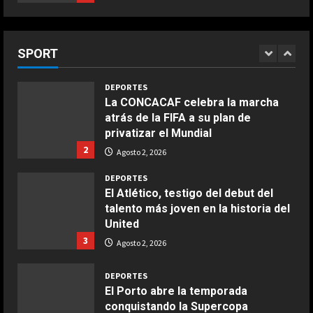
rival de Martín es Márquez”
La Federación Alemana pide
5
Agosto 2, 2026
esclarecer cómo surgió el
COCINA
proyecto de Infantino
Ensalada de habas y alcachofas con
SPORT
1
langostinos
Agosto 2, 2026
Giugno 20, 2026
1
DEPORTES
La CONCACAF celebra la marcha
atrás de la FIFA a su plan de
COCINA
privatizar el Mundial
Ensalada de espinacas deliciosa
2
Agosto 2, 2026
Maggio 28, 2026
2
DEPORTES
El Atlético, testigo del debut del
talento más joven en la historia del
COCINA
United
Boquerones fritos en freidora de
3
aire
Agosto 2, 2026
Aprile 24, 2026
3
DEPORTES
El Porto abre la temporada
conquistando la Supercopa
COCINA