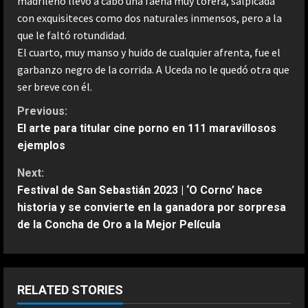
madrileño llevó a cabo una faena muy torera, salpicada
con exquisiteces como dos naturales inmensos, pero a la
que le faltó rotundidad.
El cuarto, muy manso y huido de cualquier afrenta, fue el
garbanzo negro de la corrida. A Uceda no le quedó otra que
ser breve con él.
C
Previous:
El arte para titular cine porno en 111 maravillosos
o
ejemplos
n
Next:
Festival de San Sebastián 2023 | ‘O Corno’ hace
t
historia y se convierte en la ganadora por sorpresa
de la Concha de Oro a la Mejor Película
i
n
u
RELATED STORIES