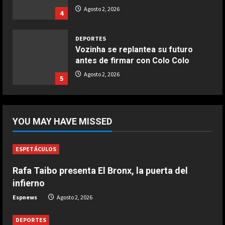
Buñuelos de alcachofas
Agosto 2, 2026
4
Aprile 5, 2026
4
DEPORTES
Vozinha se replantea su futuro
antes de firmar con Colo Colo
COCINA
Ternera guisada con senderuelas
Agosto 2, 2026
5
Marzo 20, 2026
5
DEPORTES
La Federación Alemana pide
YOU MAY HAVE MISSED
esclarecer cómo surgió el
proyecto de Infantino
1
Agosto 2, 2026
ESPETÁCULOS
DEPORTES
Rafa Taibo presenta El Bronx, la puerta del
La CONCACAF celebra la marcha
infierno
atrás de la FIFA a su plan de
privatizar el Mundial
Espnews
Agosto 2, 2026
2
Agosto 2, 2026
DEPORTES