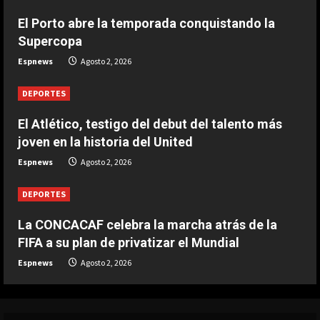
DEPORTES
El Atlético, testigo del debut del
El Porto abre la temporada conquistando la
talento más joven en la historia del
Supercopa
United
Espnews
Agosto 2, 2026
3
Agosto 2, 2026
DEPORTES
DEPORTES
El Porto abre la temporada
El Atlético, testigo del debut del talento más
conquistando la Supercopa
joven en la historia del United
Agosto 2, 2026
Espnews
Agosto 2, 2026
4
DEPORTES
DEPORTES
Vozinha se replantea su futuro
La CONCACAF celebra la marcha atrás de la
antes de firmar con Colo Colo
FIFA a su plan de privatizar el Mundial
Agosto 2, 2026
5
Espnews
Agosto 2, 2026