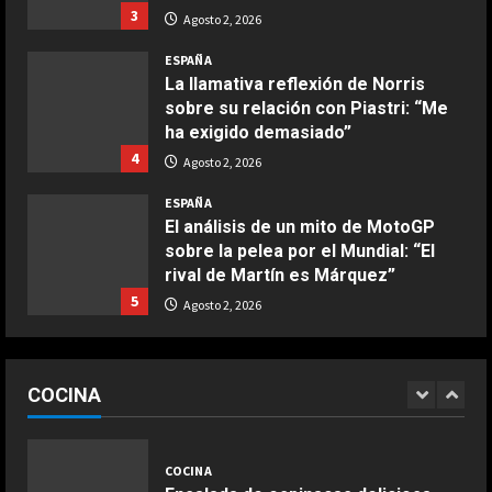
3
Agosto 2, 2026
COCINA
ESPAÑA
Buñuelos de alcachofas
La llamativa reflexión de Norris
Aprile 5, 2026
sobre su relación con Piastri: “Me
4
ha exigido demasiado”
4
Agosto 2, 2026
COCINA
ESPAÑA
Ternera guisada con senderuelas
El análisis de un mito de MotoGP
Marzo 20, 2026
sobre la pelea por el Mundial: “El
5
rival de Martín es Márquez”
5
Agosto 2, 2026
COCINA
Ensalada de habas y alcachofas con
ESPAÑA
langostinos
El curioso momento de Jódar en el
COCINA
ATP de Washington: un
Giugno 20, 2026
1
DEPORTES
recogepelotas le da un ‘bolazo’
La CONCACAF celebra la marcha
1
Agosto 2, 2026
atrás de la FIFA a su plan de
COCINA
privatizar el Mundial
ESPAÑA