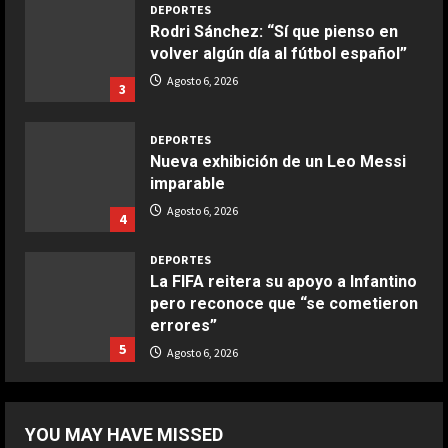
DEPORTES
Rodri Sánchez: “Sí que pienso en
COCINA
volver algún día al fútbol español”
Boquerones fritos en freidora de
Agosto 6, 2026
3
aire
Aprile 24, 2026
3
DEPORTES
Nueva exhibición de un Leo Messi
imparable
COCINA
Buñuelos de alcachofas
Agosto 6, 2026
4
Aprile 5, 2026
4
DEPORTES
La FIFA reitera su apoyo a Infantino
pero reconoce que “se cometieron
COCINA
errores”
Ternera guisada con senderuelas
5
Agosto 6, 2026
Marzo 20, 2026
5
DEPORTES
Boca logra su primera victoria con
YOU MAY HAVE MISSED
un gol de otra liga