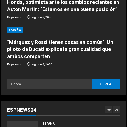
3
Honda, optimista ante los cambios recientes en
Agosto 6, 2026
i
Aston Martin: “Estamos en una buena posición”
ESPAÑA
n
Espnews
Agosto 6, 2026
El jefe de Ducati alucina con la
progresión de Márquez: “Parecía
g
ESPAÑA
imposible hace un mes…”
4
Agosto 6, 2026
“Márquez y Rossi tienen cosas en común”: Un
piloto de Ducati explica la gran cualidad que
ESPAÑA
ambos comparten
“Espero que Alonso no esté
escuchando esto…”: la interesante
Espnews
Agosto 6, 2026
confesión de Stroll a Pedro de la
Rosa
5
Ricerca
Agosto 6, 2026
ESPAÑA
per:
“Márquez y Rossi tienen cosas en
común”: Un piloto de Ducati explica
la gran cualidad que ambos
ESPNEWS24
comparten
1
COCINA
Agosto 6, 2026
ESPAÑA
Ensalada de espinacas deliciosa