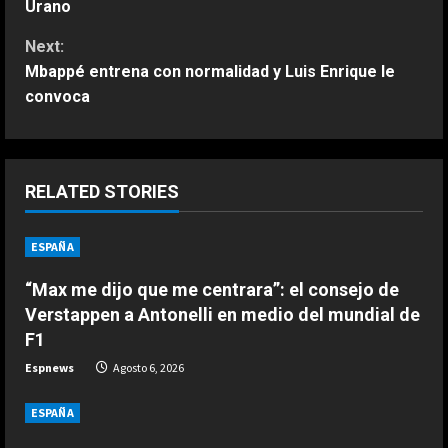
o
Urano
n
Next:
Mbappé entrena con normalidad y Luis Enrique le
t
convoca
i
n
RELATED STORIES
u
ESPAÑA
ESPAÑA
e
“Max me dijo que me centrara”: el
consejo de Verstappen a Antonelli
“Max me dijo que me centrara”: el consejo de
R
en medio del mundial de F1
Verstappen a Antonelli en medio del mundial de
2
Agosto 6, 2026
e
F1
ESPAÑA
Espnews
Agosto 6, 2026
a
Honda, optimista ante los cambios
recientes en Aston Martin:
ESPAÑA
d
“Estamos en una buena posición”