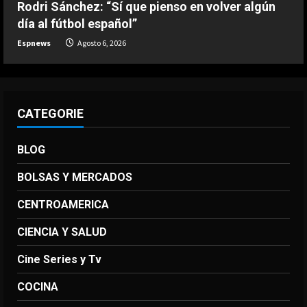
Rodri Sánchez: “Sí que pienso en volver algún
DEPORTES
día al fútbol español”
La FIFA reitera su apoyo a Infantino
pero reconoce que “se cometieron
Espnews
Agosto 6, 2026
errores”
5
Agosto 6, 2026
CATEGORIE
BLOG
BOLSAS Y MERCADOS
CENTROAMERICA
CIENCIA Y SALUD
Cine Series y Tv
COCINA