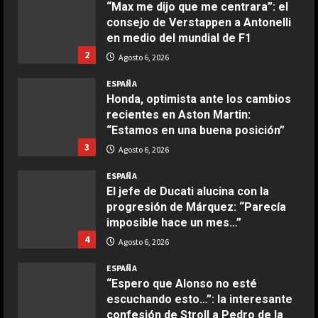
“Max me dijo que me centrara”: el
Maggio 28, 2026
consejo de Verstappen a Antonelli
2
en medio del mundial de F1
2
Agosto 6, 2026
COCINA
Boquerones fritos en freidora de
ESPAÑA
aire
Honda, optimista ante los cambios
recientes en Aston Martin:
Aprile 24, 2026
3
“Estamos en una buena posición”
3
Agosto 6, 2026
COCINA
ESPAÑA
Buñuelos de alcachofas
El jefe de Ducati alucina con la
Aprile 5, 2026
progresión de Márquez: “Parecía
4
imposible hace un mes…”
4
Agosto 6, 2026
COCINA
ESPAÑA
Ternera guisada con senderuelas
“Espero que Alonso no esté
Marzo 20, 2026
escuchando esto…”: la interesante
5
confesión de Stroll a Pedro de la