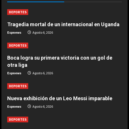
Agosto 6, 2026
1
DEPORTES
Tragedia mortal de un internacional en Uganda
DEPORTES
Tragedia mortal de un internacional
Espnews
Agosto 6, 2026
en Uganda
Agosto 6, 2026
DEPORTES
2
Boca logra su primera victoria con un gol de
DEPORTES
otra liga
Rodri Sánchez: “Sí que pienso en
Espnews
Agosto 6, 2026
volver algún día al fútbol español”
Agosto 6, 2026
3
DEPORTES
Nueva exhibición de un Leo Messi imparable
DEPORTES
Nueva exhibición de un Leo Messi
Espnews
Agosto 6, 2026
imparable
Agosto 6, 2026
DEPORTES
4