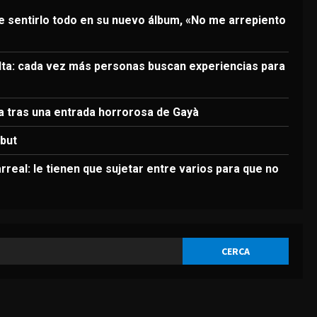
3
de sentirlo todo en su nuevo álbum, «No me arrepiento
DEPORTES
Elanga, retirado en camilla
tras una entrada horrorosa
elta: cada vez más personas buscan experiencias para
de Gayà
4
Agosto 9, 2026
la tras una entrada horrorosa de Gayà
DEPORTES
3-0: Joao Pedro guía con un
ebut
doblete al Chelsea de Xabi
Alonso tras dos derrotas
larreal: le tienen que sujetar entre varios para que no
5
Agosto 9, 2026