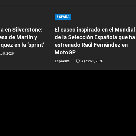
ESPAÑA
ta en Silverstone:
El casco inspirado en el Mundial
esa de Martín y
de la Selección Española que ha
quez en la ‘sprint’
estrenado Raúl Fernández en
MotoGP
o 9, 2026
Espnews
Agosto 9, 2026