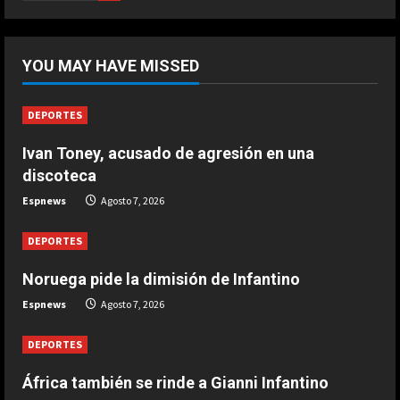
Marzo 20, 2026
5
DEPORTES
África también se rinde a Gianni
YOU MAY HAVE MISSED
Infantino
Agosto 7, 2026
1
DEPORTES
Ivan Toney, acusado de agresión en una
DEPORTES
Noruega pide la dimisión de
discoteca
Infantino
Espnews
Agosto 7, 2026
Agosto 7, 2026
2
DEPORTES
DEPORTES
Noruega pide la dimisión de Infantino
Ivan Toney, acusado de agresión en
Espnews
Agosto 7, 2026
una discoteca
Agosto 7, 2026
3
DEPORTES
África también se rinde a Gianni Infantino
DEPORTES