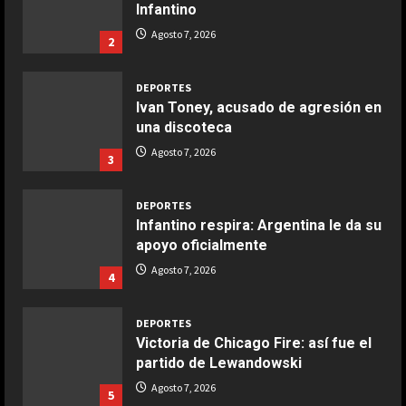
Infantino
COCINA
Ensalada de espinacas deliciosa
Agosto 7, 2026
2
Maggio 28, 2026
2
DEPORTES
Ivan Toney, acusado de agresión en
COCINA
una discoteca
Boquerones fritos en freidora de
Agosto 7, 2026
3
aire
Aprile 24, 2026
3
DEPORTES
Infantino respira: Argentina le da su
apoyo oficialmente
COCINA
Buñuelos de alcachofas
Agosto 7, 2026
4
Aprile 5, 2026
4
DEPORTES
Victoria de Chicago Fire: así fue el
partido de Lewandowski
COCINA
Ternera guisada con senderuelas
Agosto 7, 2026
5