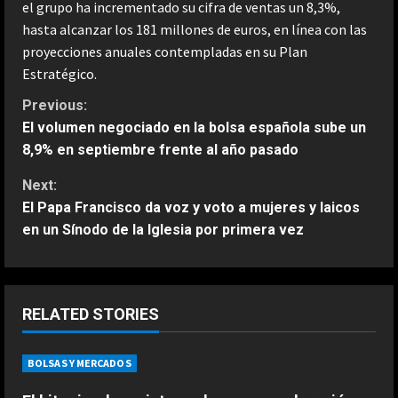
el grupo ha incrementado su cifra de ventas un 8,3%,
hasta alcanzar los 181 millones de euros, en línea con las
proyecciones anuales contempladas en su Plan
Estratégico.
C
Previous:
El volumen negociado en la bolsa española sube un
o
8,9% en septiembre frente al año pasado
n
Next:
El Papa Francisco da voz y voto a mujeres y laicos
t
en un Sínodo de la Iglesia por primera vez
i
ESPAÑA
n
“Djokovic dice eso porque se está
RELATED STORIES
haciendo mayor”: dura respuesta
u
de Fonseca a Novak
BOLSAS Y MERCADOS
2
e
Agosto 7, 2026