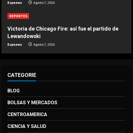
Infantino respira: Argentina le da su
Espnews
Agosto 7, 2026
apoyo oficialmente
Agosto 7, 2026
DEPORTES
4
Victoria de Chicago Fire: así fue el partido de
DEPORTES
Lewandowski
Victoria de Chicago Fire: así fue el
Espnews
Agosto 7, 2026
partido de Lewandowski
Agosto 7, 2026
5
CATEGORIE
BLOG
BOLSAS Y MERCADOS
CENTROAMERICA
CIENCIA Y SALUD