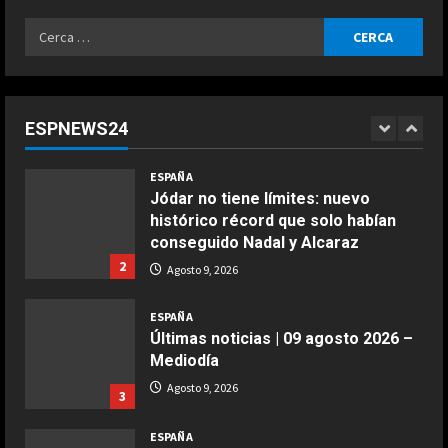
toleraremos”
5
Ricerca
Agosto 9, 2026
ESPAÑA
per:
Preocupante reflexión de Bagnaia
sobre Ducati en Silverstone:
“Márquez y yo somos los más
ESPNEWS24
lentos…”
1
COCINA
Agosto 9, 2026
ESPAÑA
Ensalada de espinacas deliciosa
Jódar no tiene límites: nuevo
Maggio 28, 2026
histórico récord que solo habían
2
conseguido Nadal y Alcaraz
2
Agosto 9, 2026
COCINA
Boquerones fritos en freidora de
ESPAÑA
aire
Últimas noticias | 09 agosto 2026 –
Aprile 24, 2026
3
Mediodía
Agosto 9, 2026
3
COCINA
ESPAÑA
Buñuelos de alcachofas