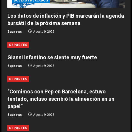
BOLSAS Y MERCADOS
Agosto 9, 2026
3
Los datos de inflación y PIB marcarán la agenda
bursátil de la próxima semana
DEPORTES
Espnews
Agosto 9, 2026
1-0: River toca fondo
Agosto 9, 2026
DEPORTES
4
Gianni Infantino se siente muy fuerte
DEPORTES
Espnews
Agosto 9, 2026
Leo Messi ya está en Rosario para
despedir a su padre Jorge
DEPORTES
Agosto 9, 2026
5
“Comimos con Pep en Barcelona, estuvo
tentado, incluso escribió la alineación en un
papel”
Espnews
Agosto 9, 2026
DEPORTES