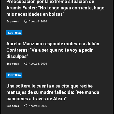
e
Preocupación por la extrema situación de
histórico récord que solo habían
Aramís Fuster: “No tengo agua corriente, hago
conseguido Nadal y Alcaraz
a
mis necesidades en bolsas”
2
Agosto 9, 2026
d
Espnews
Agosto 8, 2026
ESPAÑA
i
CULTURA
Últimas noticias | 09 agosto 2026 –
Mediodía
n
Aurelio Manzano responde molesto a Julián
Agosto 9, 2026
3
Contreras: “Va a ser que no te voy a pedir
g
disculpas”
ESPAÑA
Espnews
Agosto 8, 2026
Nagasaki, el 81 aniversario de la
bomba atómica inquieta a los
CULTURA
defensores del pacifismo
4
Agosto 9, 2026
Una soltera le cuenta a su cita que recibe
mensajes de su madre fallecida: “Me manda
ESPAÑA
canciones a través de Alexa”
La FIFA sale al rescate de Infantino
y se aferra a sus estatutos para
Espnews
Agosto 8, 2026
evitar un motín: “No lo