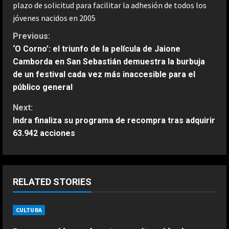
plazo de solicitud para facilitar la adhesión de todos los
jóvenes nacidos en 2005
C
Previous:
‘O Corno’: el triunfo de la película de Jaione
o
Camborda en San Sebastián demuestra la burbuja
de un festival cada vez más inaccesible para el
n
público general
t
Next:
Indra finaliza su programa de recompra tras adquirir
i
63.942 acciones
n
u
RELATED STORIES
e
R
CULTURA
ESPAÑA
Jódar no tiene límites: nuevo