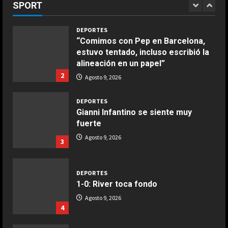
SPORT
1
langostinos
Agosto 9, 2026
Giugno 20, 2026
1
DEPORTES
“Comimos con Pep en Barcelona,
estuvo tentado, incluso escribió la
COCINA
alineación en un papel”
Ensalada de espinacas deliciosa
2
Agosto 9, 2026
Maggio 28, 2026
2
DEPORTES
Gianni Infantino se siente muy
COCINA
fuerte
Boquerones fritos en freidora de
Agosto 9, 2026
3
aire
Aprile 24, 2026
3
DEPORTES
1-0: River toca fondo
COCINA
Agosto 9, 2026
Buñuelos de alcachofas
4
Aprile 5, 2026
4