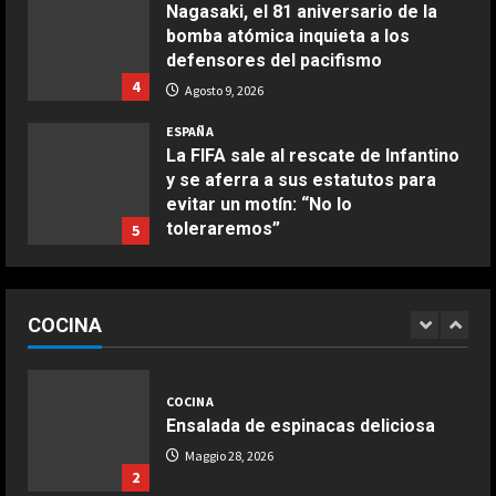
Nagasaki, el 81 aniversario de la
Aprile 5, 2026
bomba atómica inquieta a los
4
defensores del pacifismo
4
Agosto 9, 2026
COCINA
ESPAÑA
Ternera guisada con senderuelas
La FIFA sale al rescate de Infantino
Marzo 20, 2026
y se aferra a sus estatutos para
5
evitar un motín: “No lo
toleraremos”
5
COCINA
Agosto 9, 2026
Ensalada de habas y alcachofas con
ESPAÑA
langostinos
Preocupante reflexión de Bagnaia
COCINA
sobre Ducati en Silverstone:
Giugno 20, 2026
1
DEPORTES
“Márquez y yo somos los más
“Comimos con Pep en Barcelona,
lentos…”
1
estuvo tentado, incluso escribió la
COCINA
Agosto 9, 2026
alineación en un papel”
ESPAÑA
Ensalada de espinacas deliciosa
2
Agosto 9, 2026
Jódar no tiene límites: nuevo
Maggio 28, 2026
histórico récord que solo habían
2
conseguido Nadal y Alcaraz
DEPORTES