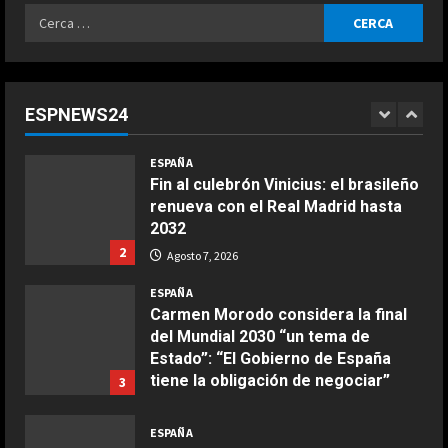
Ricerca
Agosto 7, 2026
ESPAÑA
per:
¿Quién decide la sede de la final del
Mundial 2030 y cuándo se
conocerá? Las claves del pulso
ESPNEWS24
entre Madrid y Casablanca
1
COCINA
Agosto 7, 2026
ESPAÑA
Ensalada de espinacas deliciosa
Fin al culebrón Vinicius: el brasileño
Maggio 28, 2026
renueva con el Real Madrid hasta
2
2032
2
Agosto 7, 2026
COCINA
Boquerones fritos en freidora de
ESPAÑA
aire
Carmen Morodo considera la final
del Mundial 2030 “un tema de
Aprile 24, 2026
3
Estado”: “El Gobierno de España
tiene la obligación de negociar”
3
COCINA
Agosto 7, 2026
Buñuelos de alcachofas
ESPAÑA