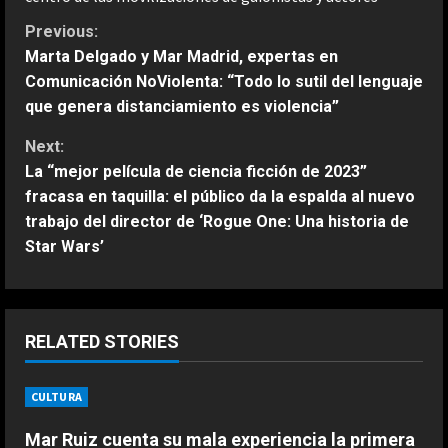
C
Previous:
Marta Delgado y Mar Madrid, expertas en
o
Comunicación NoViolenta: “Todo lo sutil del lenguaje
que genera distanciamiento es violencia”
n
Next:
t
La “mejor película de ciencia ficción de 2023”
fracasa en taquilla: el público da la espalda al nuevo
i
trabajo del director de ‘Rogue One: Una historia de
n
Star Wars’
u
e
RELATED STORIES
R
CULTURA
e
ESPAÑA
Fin al culebrón Vinicius: el brasileño
Mar Ruiz cuenta su mala experiencia la primera