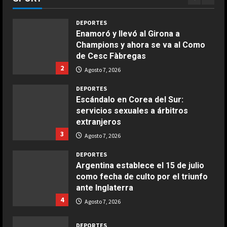
1
langostinos
Giugno 20, 2026
1
DEPORTES
Enamoró y llevó al Girona a
Champions y ahora se va al Como
COCINA
de Cesc Fàbregas
Ensalada de espinacas deliciosa
2
Agosto 7, 2026
Maggio 28, 2026
2
DEPORTES
Escándalo en Corea del Sur:
servicios sexuales a árbitros
COCINA
extranjeros
Boquerones fritos en freidora de
3
aire
Agosto 7, 2026
Aprile 24, 2026
3
DEPORTES
Argentina establece el 15 de julio
como fecha de culto por el triunfo
COCINA
ante Inglaterra
Buñuelos de alcachofas
4
Agosto 7, 2026
Aprile 5, 2026
4
DEPORTES