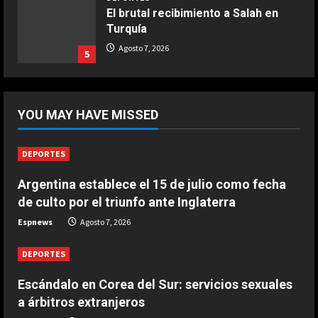
El brutal recibimiento a Salah en
Turquía
COCINA
Ternera guisada con senderuelas
Agosto 7, 2026
5
Marzo 20, 2026
5
DEPORTES
Riqui Puig, a un paso
YOU MAY HAVE MISSED
Agosto 7, 2026
1
DEPORTES
DEPORTES
Argentina establece el 15 de julio como fecha
Enamoró y llevó al Girona a
de culto por el triunfo ante Inglaterra
Champions y ahora se va al Como
de Cesc Fàbregas
Espnews
Agosto 7, 2026
2
Agosto 7, 2026
DEPORTES
DEPORTES
Escándalo en Corea del Sur:
Escándalo en Corea del Sur: servicios sexuales
servicios sexuales a árbitros
a árbitros extranjeros
extranjeros