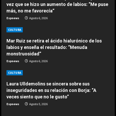
a
renueva con el Real Madrid hasta
vez que se hizo un aumento de labios: “Me puse
2032
más, no me favorecía”
d
2
Agosto 7, 2026
Espnews
Agosto 6, 2026
i
ESPAÑA
Carmen Morodo considera la final
CULTURA
n
del Mundial 2030 “un tema de
Mar Ruiz se retira el ácido hialurónico de los
Estado”: “El Gobierno de España
g
tiene la obligación de negociar”
3
labios y enseña el resultado: “Menuda
monstruosidad”
Agosto 7, 2026
ESPAÑA
Espnews
Agosto 6, 2026
Oficial: Yan Diomande, nuevo
jugador del Real Madrid
CULTURA
Agosto 7, 2026
4
Laura Ulldemolins se sincera sobre sus
inseguridades en su relación con Borja: “A
ESPAÑA
veces siento que no le gusto”
Historia de un Mundial tripartito: de
España y Portugal hasta la suma de
Espnews
Agosto 5, 2026
Marruecos y la primera Copa del
Mundo en tres continentes
5