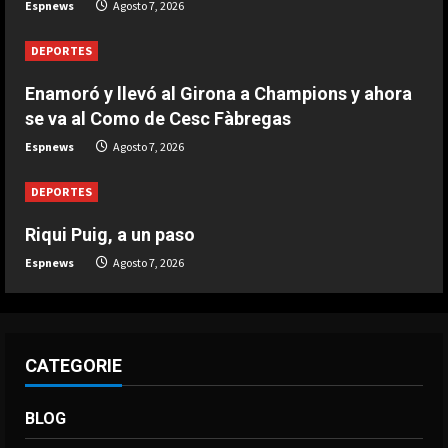
Espnews
Agosto 7, 2026
3
Agosto 7, 2026
DEPORTES
DEPORTES
Argentina establece el 15 de julio
Enamoró y llevó al Girona a Champions y ahora
como fecha de culto por el triunfo
se va al Como de Cesc Fàbregas
ante Inglaterra
Espnews
Agosto 7, 2026
4
Agosto 7, 2026
DEPORTES
DEPORTES
El brutal recibimiento a Salah en
Riqui Puig, a un paso
Turquía
Espnews
Agosto 7, 2026
Agosto 7, 2026
5
CATEGORIE
BLOG