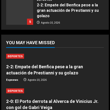
2-2: Empate del Benfica pese a la
COCINA
gran actuación de Prestianni y su
Ternera guisada con senderuelas
golazo
Marzo 20, 2026
5
Agosto 10, 2026
5
DEPORTES
2-3: Los juveniles del Dortmund
YOU MAY HAVE MISSED
doblegan al Arsenal y se llevan la
Emirates Cup
1
Agosto 10, 2026
DEPORTES
DEPORTES
2-2: Empate del Benfica pese a la gran
El Ajax de Míchel gana en su
actuación de Prestianni y su golazo
estreno liguero con Ter Stegen
como mejor jugador
Espnews
Agosto 10, 2026
2
Agosto 10, 2026
DEPORTES
DEPORTES
Saltó a celebrar y desapareció: la
2-0: El Porto derrota al Alverca de Vinicius Jr.
acción más surrealista del
con gol de Gabri Veiga