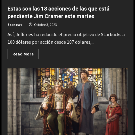
jamás
de
ha
la
Estas son las 18 acciones de las que está
tenido
polémica
reshoots”
por
pendiente Jim Cramer este martes
su
baile
Espnews
Ottobre 3, 2023
sensual?
“No
Así, Jefferies ha reducido el precio objetivo de Starbucks a
rompo
con
100 dólares por acción desde 107 dólares,...
mi
público
infantil,
Read
Read More
solo
more
añado
about
el
Estas
empoderamiento
son
femenino”
las
18
acciones
de
las
que
está
pendiente
Jim
Cramer
este
martes