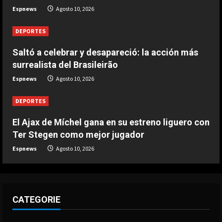
Brasileirão
Espnews
Agosto 10, 2026
3
Agosto 10, 2026
DEPORTES
DEPORTES
2-0: El Porto derrota al Alverca de
Saltó a celebrar y desapareció: la acción más
Vinicius Jr. con gol de Gabri Veiga
surrealista del Brasileirão
Agosto 10, 2026
Espnews
Agosto 10, 2026
4
DEPORTES
DEPORTES
2-2: Empate del Benfica pese a la
gran actuación de Prestianni y su
El Ajax de Míchel gana en su estreno liguero con
golazo
Ter Stegen como mejor jugador
5
Agosto 10, 2026
Espnews
Agosto 10, 2026
CATEGORIE