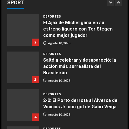
SPORT
1
Giugno 20, 2026
Agosto 10, 2026
1
DEPORTES
El Ajax de Míchel gana en su
COCINA
estreno liguero con Ter Stegen
Ensalada de espinacas deliciosa
como mejor jugador
Maggio 28, 2026
2
Agosto 10, 2026
2
DEPORTES
COCINA
Saltó a celebrar y desapareció: la
Boquerones fritos en freidora de
acción más surrealista del
aire
Brasileirão
3
Aprile 24, 2026
Agosto 10, 2026
3
DEPORTES
COCINA
2-0: El Porto derrota al Alverca de
Buñuelos de alcachofas
Vinicius Jr. con gol de Gabri Veiga
Aprile 5, 2026
Agosto 10, 2026
4
4
DEPORTES