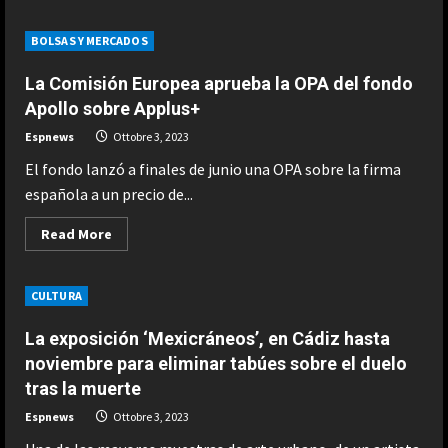
about
Cierre
en
BOLSAS Y MERCADOS
Wall
Street:
Dow
La Comisión Europea aprueba la OPA del fondo
Jones:-1,29%;
S&P500:-1,37%;
Apollo sobre Applus+
Nasdaq:-1,87%
Espnews
Ottobre 3, 2023
El fondo lanzó a finales de junio una OPA sobre la firma
española a un precio de...
Read
Read More
more
about
La
Comisión
CULTURA
Europea
aprueba
la
La exposición ‘Mexicráneos’, en Cádiz hasta
OPA
del
noviembre para eliminar tabúes sobre el duelo
fondo
tras la muerte
Apollo
sobre
Applus+
Espnews
Ottobre 3, 2023