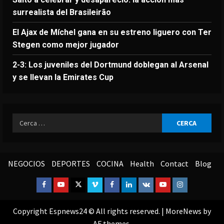
surrealista del Brasileirão
El Ajax de Míchel gana en su estreno liguero con Ter
Stegen como mejor jugador
2-3: Los juveniles del Dortmund doblegan al Arsenal
y se llevan la Emirates Cup
Ricerca
per:
NEGOCIOS
DEPORTES
COCINA
Health
Contact
Blog
Facebook
Youtube
Twitter
Vimeo
Facebook
Linkedin
VK
Youtube
Instagram
Copyright Espnews24 © All rights reserved.
|
MoreNews
by
AF themes.