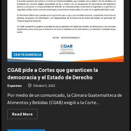
CENTROAMERICA
CGAB pide a Cortes que garanticen la
democracia y el Estado de Derecho
Espnews
Ottobre 3, 2023
Por medio de un comunicado, la Cámara Guatemalteca de
Alimentos y Bebidas (CGAB) exigió a la Corte...
Read
Read More
more
about
CGAB
pide