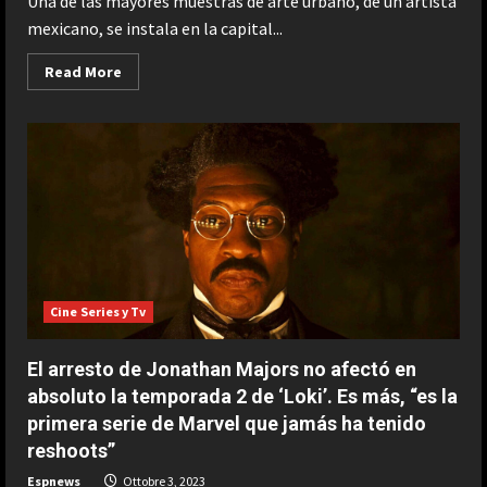
Una de las mayores muestras de arte urbano, de un artista
mexicano, se instala en la capital...
Read
Read More
more
about
La
exposición
‘Mexicráneos’,
en
Cádiz
hasta
noviembre
para
eliminar
tabúes
sobre
el
duelo
Cine Series y Tv
tras
la
muerte
El arresto de Jonathan Majors no afectó en
absoluto la temporada 2 de ‘Loki’. Es más, “es la
primera serie de Marvel que jamás ha tenido
reshoots”
Espnews
Ottobre 3, 2023