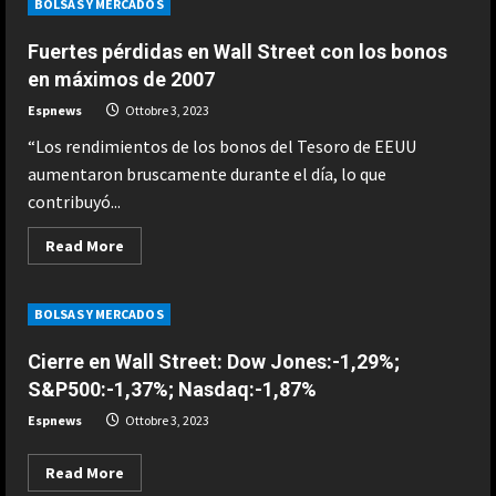
BOLSAS Y MERCADOS
a
Cortes
que
Fuertes pérdidas en Wall Street con los bonos
garanticen
la
en máximos de 2007
democracia
y
Espnews
Ottobre 3, 2023
el
Estado
“Los rendimientos de los bonos del Tesoro de EEUU
de
Derecho
aumentaron bruscamente durante el día, lo que
contribuyó...
Read
Read More
more
about
Fuertes
pérdidas
BOLSAS Y MERCADOS
en
Wall
Street
Cierre en Wall Street: Dow Jones:-1,29%;
con
los
S&P500:-1,37%; Nasdaq:-1,87%
bonos
en
Espnews
Ottobre 3, 2023
máximos
de
2007
Read
Read More
more