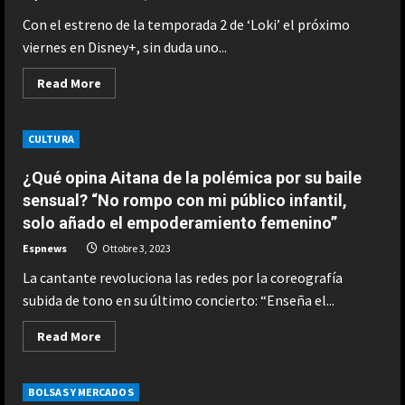
Con el estreno de la temporada 2 de ‘Loki’ el próximo
viernes en Disney+, sin duda uno...
Read
Read More
more
about
El
arresto
CULTURA
de
Jonathan
Majors
¿Qué opina Aitana de la polémica por su baile
no
afectó
sensual? “No rompo con mi público infantil,
en
solo añado el empoderamiento femenino”
absoluto
la
temporada
Espnews
Ottobre 3, 2023
2
de
La cantante revoluciona las redes por la coreografía
‘Loki’.
Es
subida de tono en su último concierto: “Enseña el...
más,
“es
la
Read
Read More
primera
more
serie
about
de
¿Qué
Marvel
opina
BOLSAS Y MERCADOS
que
Aitana