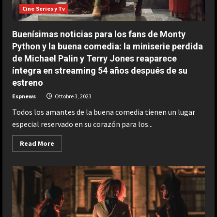
Cine Series y Tv
Buenísimas noticias para los fans de Monty
Python y la buena comedia: la miniserie perdida
de Michael Palin y Terry Jones reaparece
íntegra en streaming 54 años después de su
estreno
Espnews
Ottobre 3, 2023
Todos los amantes de la buena comedia tienen un lugar
especial reservado en su corazón para los...
Read
Read More
more
about
ESPAÑA
Buenísimas
Un ganador de Wimbledon señala a
noticias
para
Jódar como el “elegido” para
los
desafiar a Alcaraz y Sinner
fans
de
2
Agosto 10, 2026
Monty
Python