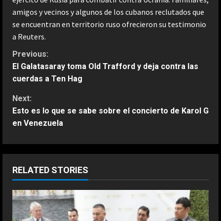
amigos y vecinos y algunos de los cubanos reclutados que
se encuentran en territorio ruso ofrecieron su testimonio
a Reuters.
C
Previous:
El Galatasaray toma Old Trafford y deja contra las
o
cuerdas a Ten Hag
n
Next:
Esto es lo que se sabe sobre el concierto de Karol G
t
en Venezuela
i
n
RELATED STORIES
u
e