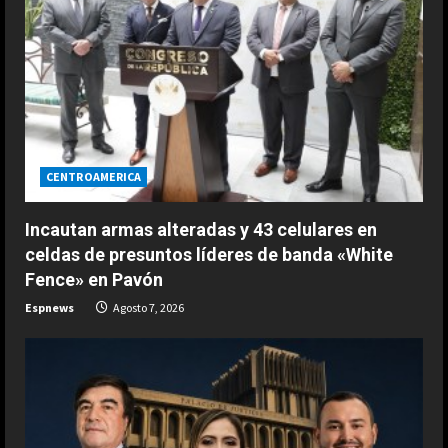
R
e
a
d
i
CENTROAMERICA
n
Incautan armas alteradas y 43 celulares en
g
celdas de presuntos líderes de banda «White
Fence» en Pavón
Espnews
Agosto 7, 2026