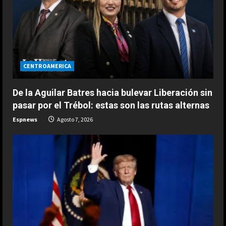
CENTROAMERICA
De la Aguilar Batres hacia bulevar Liberación sin
pasar por el Trébol: estas son las rutas alternas
ESPAÑA
Espnews
Agosto 7, 2026
La idea de Verstappen que quiere
copiar de Alonso: “Es una fuente de
inspiración…”
2
Agosto 8, 2026
ESPAÑA
Tremendo mensaje de Jorge
Martín: “Es absurdo que sea líder de
MotoGP”
3
Agosto 8, 2026