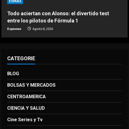
ESPAÑA
DEPORTES
Ivan Toney, acusado de agresión en
Todo aciertan con Alonso: el divertido test
una discoteca
entre los pilotos de Fórmula 1
Agosto 7, 2026
5
Espnews
Agosto 8, 2026
CATEGORIE
BLOG
BOLSAS Y MERCADOS
CENTROAMERICA
CIENCIA Y SALUD
Cine Series y Tv