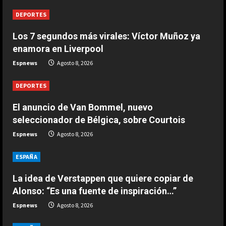
1
Agosto 8, 2026
DEPORTES
Los 7 segundos más virales: Víctor Muñoz ya
DEPORTES
Los 7 segundos más virales: Víctor
enamora en Liverpool
Muñoz ya enamora en Liverpool
Espnews
Agosto 8, 2026
Agosto 8, 2026
2
DEPORTES
DEPORTES
El anuncio de Van Bommel, nuevo
África también se rinde a Gianni
seleccionador de Bélgica, sobre Courtois
Infantino
Espnews
Agosto 8, 2026
Agosto 7, 2026
3
ESPAÑA
DEPORTES
Noruega pide la dimisión de
La idea de Verstappen que quiere copiar de
Infantino
Alonso: “Es una fuente de inspiración…”
Agosto 7, 2026
Espnews
Agosto 8, 2026
4