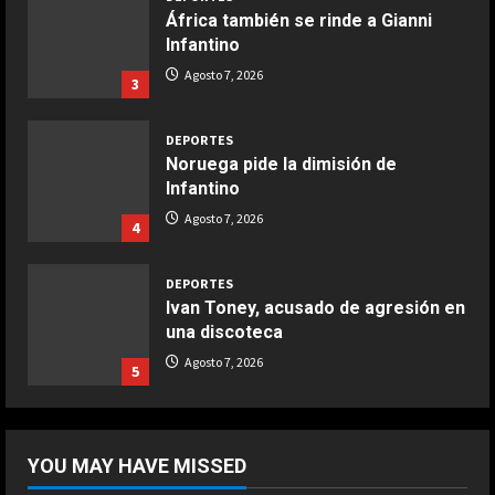
África también se rinde a Gianni
COCINA
Infantino
Boquerones fritos en freidora de
Agosto 7, 2026
3
aire
Aprile 24, 2026
3
DEPORTES
Noruega pide la dimisión de
Infantino
COCINA
Buñuelos de alcachofas
Agosto 7, 2026
4
Aprile 5, 2026
4
DEPORTES
Ivan Toney, acusado de agresión en
una discoteca
COCINA
Ternera guisada con senderuelas
Agosto 7, 2026
5
Marzo 20, 2026
5
DEPORTES
El anuncio de Van Bommel, nuevo
YOU MAY HAVE MISSED
seleccionador de Bélgica, sobre
Courtois