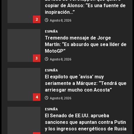
Maggio 28, 2026
copiar de Alonso: “Es una fuente de
2
inspiración…”
2
Agosto 8, 2026
COCINA
Boquerones fritos en freidora de
ESPAÑA
aire
Tremendo mensaje de Jorge
Martín: “Es absurdo que sea líder de
Aprile 24, 2026
3
MotoGP”
3
Agosto 8, 2026
COCINA
ESPAÑA
Buñuelos de alcachofas
El expiloto que ‘avisa’ muy
Aprile 5, 2026
seriamente a Márquez: “Tendrá que
4
arriesgar mucho con Acosta”
4
Agosto 8, 2026
COCINA
ESPAÑA
Ternera guisada con senderuelas
El Senado de EE.UU. aprueba
Marzo 20, 2026
sanciones que apuntan contra Putin
5
y los ingresos energéticos de Rusia