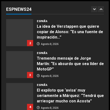
2
inspiración…”
ESPNEWS24
2
Agosto 8, 2026
COCINA
Boquerones fritos en freidora de
ESPAÑA
aire
Tremendo mensaje de Jorge
Martín: “Es absurdo que sea líder de
Aprile 24, 2026
3
MotoGP”
3
Agosto 8, 2026
COCINA
ESPAÑA
Buñuelos de alcachofas
El expiloto que ‘avisa’ muy
Aprile 5, 2026
seriamente a Márquez: “Tendrá que
4
arriesgar mucho con Acosta”
4
Agosto 8, 2026
COCINA
ESPAÑA
Ternera guisada con senderuelas
El Senado de EE.UU. aprueba
Marzo 20, 2026
sanciones que apuntan contra Putin
5
y los ingresos energéticos de Rusia
5
Agosto 8, 2026