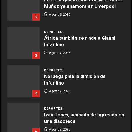
COCINA
Infantino
Boquerones fritos en freidora de
Agosto 7, 2026
3
aire
Aprile 24, 2026
3
DEPORTES
Noruega pide la dimisión de
Infantino
COCINA
Buñuelos de alcachofas
Agosto 7, 2026
4
Aprile 5, 2026
4
DEPORTES
Ivan Toney, acusado de agresión en
una discoteca
COCINA
Ternera guisada con senderuelas
Agosto 7, 2026
5
Marzo 20, 2026
5
DEPORTES
El anuncio de Van Bommel, nuevo
seleccionador de Bélgica, sobre
Courtois
1