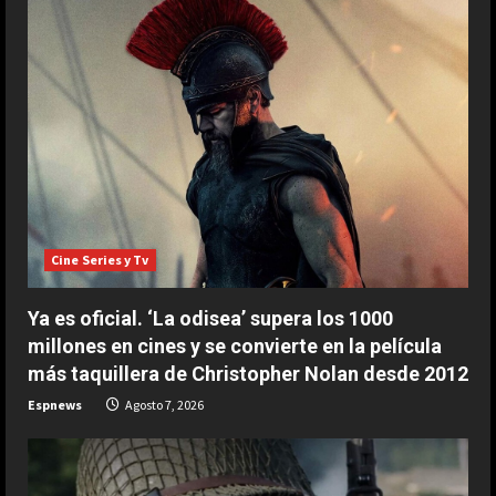
ESPAÑA
La idea de Verstappen que quiere
Cine Series y Tv
copiar de Alonso: “Es una fuente de
inspiración…”
Ya es oficial. ‘La odisea’ supera los 1000
2
Agosto 8, 2026
millones en cines y se convierte en la película
ESPAÑA
más taquillera de Christopher Nolan desde 2012
Tremendo mensaje de Jorge
Espnews
Agosto 7, 2026
Martín: “Es absurdo que sea líder de
MotoGP”
3
Agosto 8, 2026