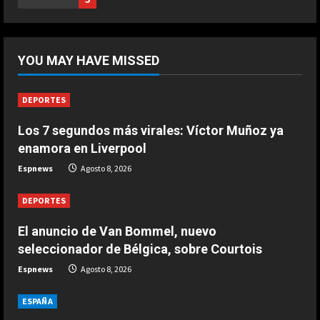
Agosto 8, 2026
DEPORTES
Los 7 segundos más virales: Víctor
YOU MAY HAVE MISSED
Muñoz ya enamora en Liverpool
Agosto 8, 2026
2
DEPORTES
Los 7 segundos más virales: Víctor Muñoz ya
DEPORTES
África también se rinde a Gianni
enamora en Liverpool
Infantino
Espnews
Agosto 8, 2026
Agosto 7, 2026
3
DEPORTES
DEPORTES
El anuncio de Van Bommel, nuevo
Noruega pide la dimisión de
seleccionador de Bélgica, sobre Courtois
Infantino
Espnews
Agosto 8, 2026
Agosto 7, 2026
4
ESPAÑA
DEPORTES