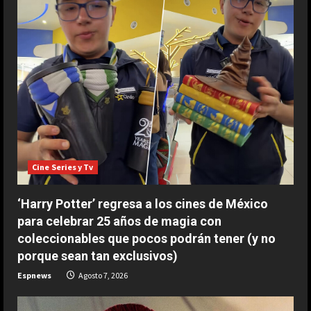
e
R
e
a
d
i
Cine Series y Tv
n
‘Harry Potter’ regresa a los cines de México
g
para celebrar 25 años de magia con
coleccionables que pocos podrán tener (y no
porque sean tan exclusivos)
Espnews
Agosto 7, 2026