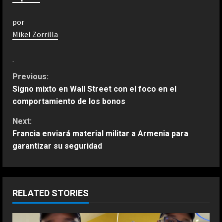
por
Mikel Zorrilla
.
C
Previous:
Signo mixto en Wall Street con el foco en el
o
comportamiento de los bonos
n
Next:
Francia enviará material militar a Armenia para
t
garantizar su seguridad
i
n
RELATED STORIES
u