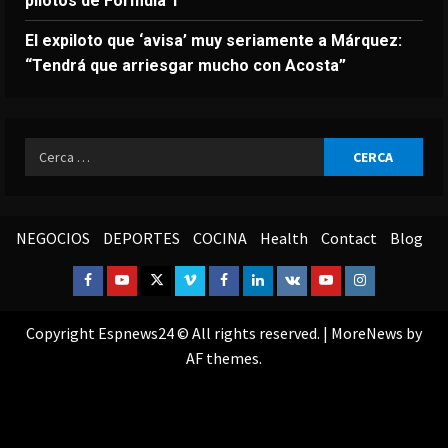
pilotos de Fórmula 1
El expiloto que ‘avisa’ muy seriamente a Márquez:
“Tendrá que arriesgar mucho con Acosta”
Ricerca
per:
NEGOCIOS
DEPORTES
COCINA
Health
Contact
Blog
Facebook
Youtube
Twitter
Vimeo
Facebook
Linkedin
VK
Youtube
Instagram
Copyright Espnews24 © All rights reserved.
|
MoreNews
by
AF themes.