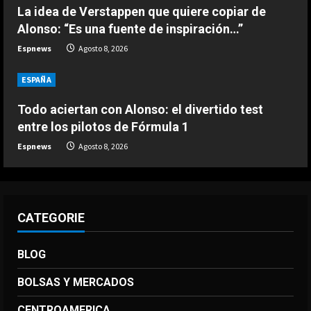
Ivan Toney, acusado de agresión en
La idea de Verstappen que quiere copiar de
una discoteca
Alonso: “Es una fuente de inspiración…”
Agosto 7, 2026
Espnews
Agosto 8, 2026
5
ESPAÑA
Todo aciertan con Alonso: el divertido test
entre los pilotos de Fórmula 1
Espnews
Agosto 8, 2026
CATEGORIE
BLOG
BOLSAS Y MERCADOS
CENTROAMERICA