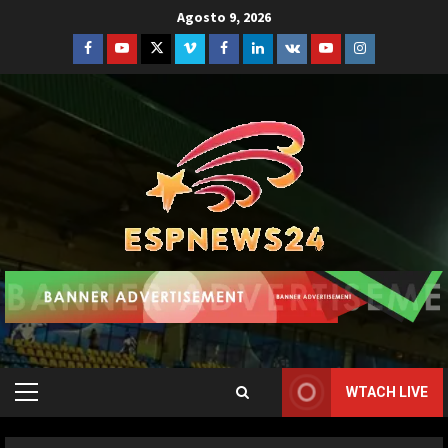
Skip
Agosto 9, 2026
to
Facebook
Youtube
Twitter
Vimeo
Facebook
Linkedin
VK
Youtube
Instagram
content
WTACH LIVE
Primary
Menu