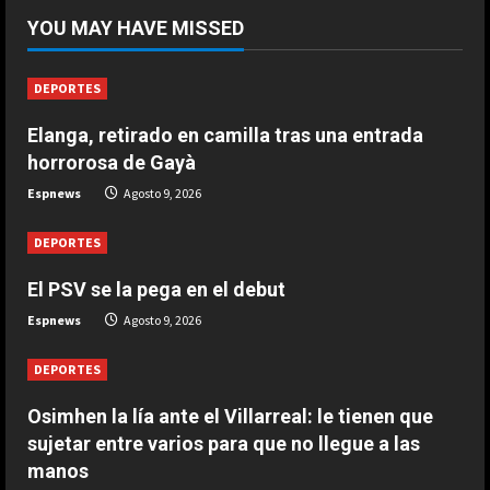
¡De locos!: un aficionado salta al
YOU MAY HAVE MISSED
campo para agredir a los jugadores
tras un penalti
1
Agosto 9, 2026
DEPORTES
DEPORTES
Elanga, retirado en camilla tras una entrada
Osimhen la lía ante el Villarreal: le
horrorosa de Gayà
tienen que sujetar entre varios
para que no llegue a las manos
Espnews
Agosto 9, 2026
2
Agosto 9, 2026
DEPORTES
El PSV se la pega en el debut
DEPORTES
El PSV se la pega en el debut
Espnews
Agosto 9, 2026
Agosto 9, 2026
3
DEPORTES
Osimhen la lía ante el Villarreal: le tienen que
DEPORTES
Elanga, retirado en camilla tras una
sujetar entre varios para que no llegue a las
entrada horrorosa de Gayà
manos