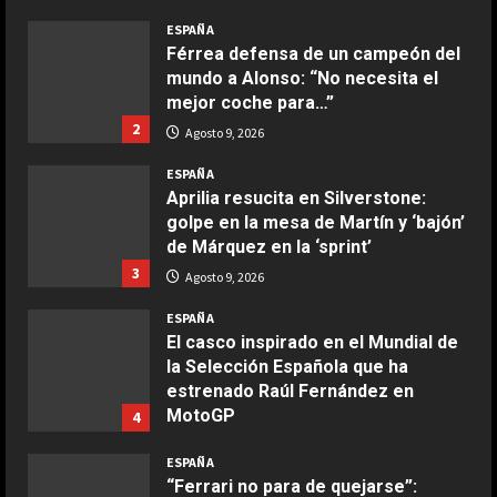
mejor coche para…”
Ensalada de espinacas deliciosa
2
Agosto 9, 2026
Maggio 28, 2026
2
ESPAÑA
Aprilia resucita en Silverstone:
COCINA
golpe en la mesa de Martín y ‘bajón’
Boquerones fritos en freidora de
de Márquez en la ‘sprint’
aire
3
Agosto 9, 2026
Aprile 24, 2026
3
ESPAÑA
El casco inspirado en el Mundial de
la Selección Española que ha
COCINA
estrenado Raúl Fernández en
Buñuelos de alcachofas
MotoGP
4
Aprile 5, 2026
4
Agosto 9, 2026
ESPAÑA
“Ferrari no para de quejarse”:
nuevo ‘dardo’ de Mercedes en la
COCINA
pelea por el Mundial
Ternera guisada con senderuelas
5
Agosto 9, 2026
Marzo 20, 2026