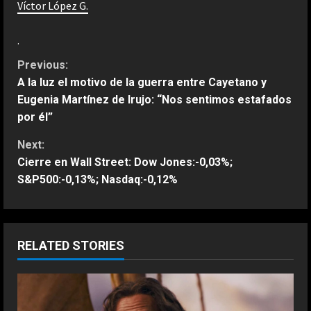
Víctor López G.
.
C
Previous:
A la luz el motivo de la guerra entre Cayetano y
o
Eugenia Martínez de Irujo: “Nos sentimos estafados
por él”
n
Next:
t
Cierre en Wall Street: Dow Jones:-0,03%;
S&P500:-0,13%; Nasdaq:-0,12%
i
n
u
RELATED STORIES
e
R