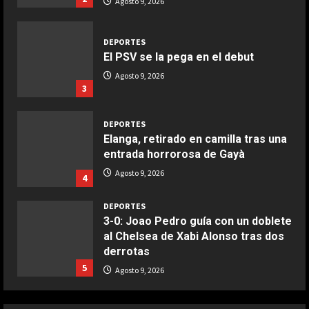
Agosto 9, 2026
Maggio 28, 2026
2
DEPORTES
COCINA
El PSV se la pega en el debut
Boquerones fritos en freidora de
Agosto 9, 2026
aire
3
Aprile 24, 2026
3
DEPORTES
Elanga, retirado en camilla tras una
COCINA
entrada horrorosa de Gayà
Buñuelos de alcachofas
Agosto 9, 2026
4
Aprile 5, 2026
4
DEPORTES
3-0: Joao Pedro guía con un doblete
al Chelsea de Xabi Alonso tras dos
COCINA
derrotas
Ternera guisada con senderuelas
5
Agosto 9, 2026
Marzo 20, 2026
5
DEPORTES