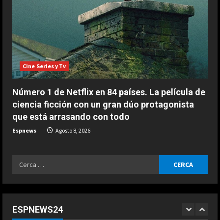
ESPAÑA
El casco inspirado en el Mundial de
la Selección Española que ha
estrenado Raúl Fernández en
MotoGP
4
Agosto 9, 2026
Cine Series y Tv
ESPAÑA
“Ferrari no para de quejarse”:
nuevo ‘dardo’ de Mercedes en la
Número 1 de Netflix en 84 países. La película de
pelea por el Mundial
ciencia ficción con un gran dúo protagonista
5
Agosto 9, 2026
que está arrasando con todo
Espnews
Agosto 8, 2026
ESPAÑA
Dura confesión de un campeón del
mundo: “No quiero faltarle al
Ricerca
respeto a Rossi, pero lo cierto es
per:
que Márquez…”
1
Agosto 9, 2026
ESPAÑA
Férrea defensa de un campeón del
ESPNEWS24
mundo a Alonso: “No necesita el
COCINA