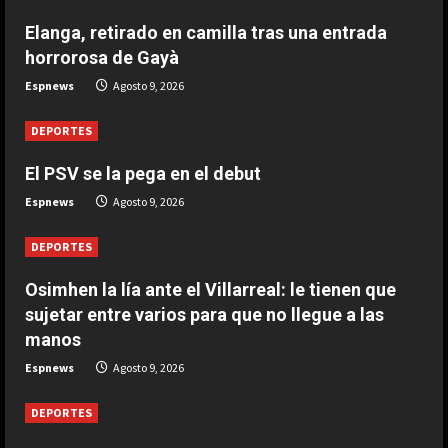
DEPORTES
Elanga, retirado en camilla tras una entrada
Osimhen la lía ante el Villarreal: le
horrorosa de Gayà
tienen que sujetar entre varios
para que no llegue a las manos
Espnews
Agosto 9, 2026
2
Agosto 9, 2026
DEPORTES
El PSV se la pega en el debut
DEPORTES
El PSV se la pega en el debut
Espnews
Agosto 9, 2026
Agosto 9, 2026
3
DEPORTES
Osimhen la lía ante el Villarreal: le tienen que
DEPORTES
Elanga, retirado en camilla tras una
sujetar entre varios para que no llegue a las
entrada horrorosa de Gayà
manos
Agosto 9, 2026
Espnews
Agosto 9, 2026
4
DEPORTES
DEPORTES
3-0: Joao Pedro guía con un doblete