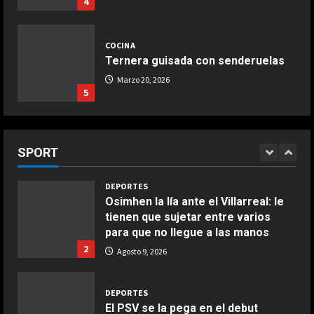
4
DEPORTES
estrenado Raúl Fernández en
3-0: Joao Pedro guía con un doblete
MotoGP
4
al Chelsea de Xabi Alonso tras dos
COCINA
Agosto 9, 2026
derrotas
ESPAÑA
Ternera guisada con senderuelas
5
Agosto 9, 2026
“Ferrari no para de quejarse”:
Marzo 20, 2026
nuevo ‘dardo’ de Mercedes en la
5
DEPORTES
pelea por el Mundial
¡De locos!: un aficionado salta al
5
Agosto 9, 2026
campo para agredir a los jugadores
COCINA
tras un penalti
Ensalada de habas y alcachofas con
SPORT
1
langostinos
Agosto 9, 2026
Giugno 20, 2026
1
DEPORTES
Osimhen la lía ante el Villarreal: le
tienen que sujetar entre varios
COCINA
para que no llegue a las manos
Ensalada de espinacas deliciosa
2
Agosto 9, 2026
Maggio 28, 2026
2
DEPORTES
El PSV se la pega en el debut
COCINA