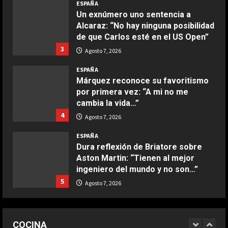
Boquerones fritos en freidora de
ESPAÑA
aire
Un exnúmero uno sentencia a
Alcaraz: “No hay ninguna posibilidad
Aprile 24, 2026
3
de que Carlos esté en el US Open”
3
Agosto 7, 2026
COCINA
ESPAÑA
Buñuelos de alcachofas
Márquez reconoce su favoritismo
Aprile 5, 2026
por primera vez: “A mi no me
4
cambia la vida…”
4
Agosto 7, 2026
COCINA
ESPAÑA
Ternera guisada con senderuelas
Dura reflexión de Briatore sobre
Marzo 20, 2026
Aston Martin: “Tienen al mejor
5
ingeniero del mundo y no son…”
5
Agosto 7, 2026
COCINA
Ensalada de habas y alcachofas con
ESPAÑA
langostinos
Infantino suma adeptos: Argentina,
COCINA
México y la Confederación Africana
Giugno 20, 2026