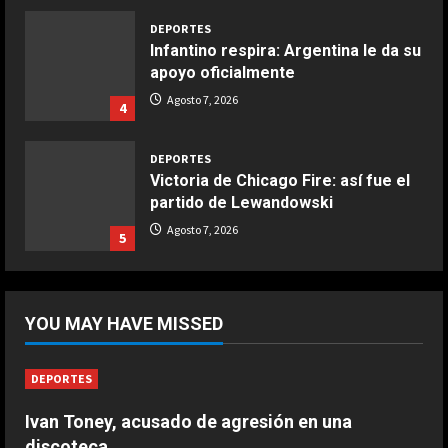
Aprile 24, 2026
3
DEPORTES
Infantino respira: Argentina le da su
apoyo oficialmente
COCINA
Buñuelos de alcachofas
Agosto 7, 2026
4
Aprile 5, 2026
4
DEPORTES
Victoria de Chicago Fire: así fue el
partido de Lewandowski
COCINA
Ternera guisada con senderuelas
Agosto 7, 2026
5
Marzo 20, 2026
5
DEPORTES
África también se rinde a Gianni
YOU MAY HAVE MISSED
Infantino
Agosto 7, 2026
1
DEPORTES
Ivan Toney, acusado de agresión en una
DEPORTES
Noruega pide la dimisión de
discoteca