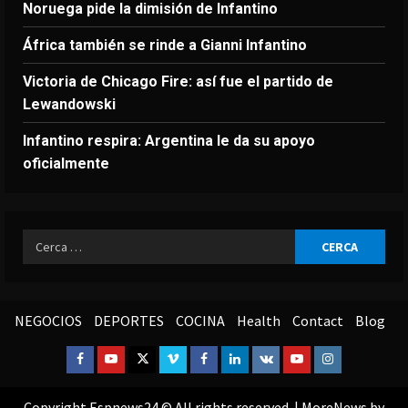
Noruega pide la dimisión de Infantino
África también se rinde a Gianni Infantino
Victoria de Chicago Fire: así fue el partido de
Lewandowski
Infantino respira: Argentina le da su apoyo
oficialmente
Ricerca
per:
NEGOCIOS
DEPORTES
COCINA
Health
Contact
Blog
Facebook
Youtube
Twitter
Vimeo
Facebook
Linkedin
VK
Youtube
Instagram
Copyright Espnews24 © All rights reserved.
|
MoreNews
by