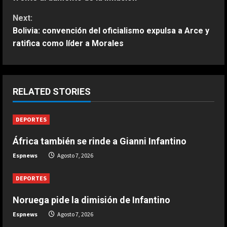
n
Next:
Bolivia: convención del oficialismo expulsa a Arce y
t
ratifica como líder a Morales
i
ESPAÑA
“Djokovic dice eso porque se está
n
haciendo mayor”: dura respuesta
RELATED STORIES
de Fonseca a Novak
u
2
Agosto 7, 2026
DEPORTES
e
ESPAÑA
Un exnúmero uno sentencia a
África también se rinde a Gianni Infantino
R
Alcaraz: “No hay ninguna posibilidad
Espnews
Agosto 7, 2026
de que Carlos esté en el US Open”
e
3
Agosto 7, 2026
DEPORTES
a
ESPAÑA
Noruega pide la dimisión de Infantino
Márquez reconoce su favoritismo
d
Espnews
Agosto 7, 2026
por primera vez: “A mi no me