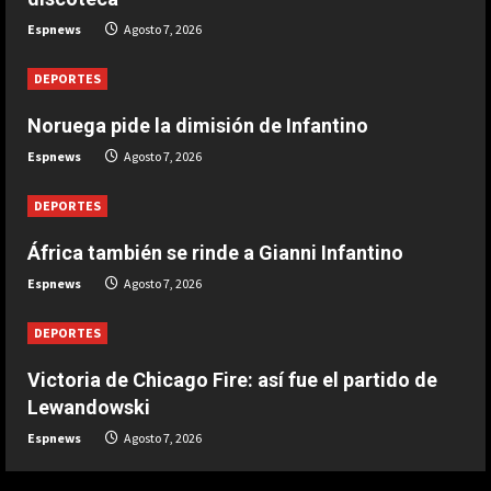
Infantino
Espnews
Agosto 7, 2026
Agosto 7, 2026
2
DEPORTES
DEPORTES
Noruega pide la dimisión de Infantino
Ivan Toney, acusado de agresión en
Espnews
Agosto 7, 2026
una discoteca
Agosto 7, 2026
3
DEPORTES
África también se rinde a Gianni Infantino
DEPORTES
Infantino respira: Argentina le da su
Espnews
Agosto 7, 2026
apoyo oficialmente
Agosto 7, 2026
DEPORTES
4
Victoria de Chicago Fire: así fue el partido de
DEPORTES
Lewandowski
Victoria de Chicago Fire: así fue el
Espnews
Agosto 7, 2026
partido de Lewandowski
Agosto 7, 2026
5