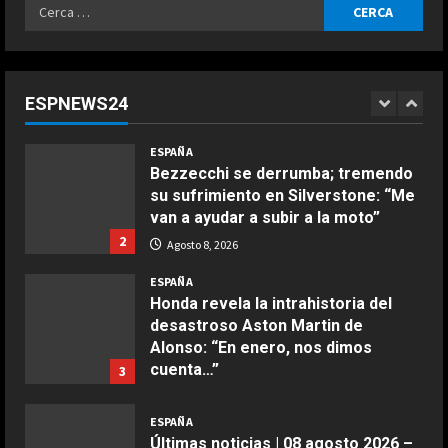
Ricerca
ESPAÑA
per:
“Chicos con un par de huevos en la
liga femenina”: dos ‘trumpistas’ ex
de la NBA se mofan de la WNBA al
ESPNEWS24
declararse mujeres y elegibles en
1
el draft
COCINA
ESPAÑA
Ensalada de espinacas deliciosa
Agosto 8, 2026
Bezzecchi se derrumba; tremendo
Maggio 28, 2026
su sufrimiento en Silverstone: “Me
2
van a ayudar a subir a la moto”
2
Agosto 8, 2026
COCINA
Boquerones fritos en freidora de
ESPAÑA
aire
Honda revela la intrahistoria del
desastroso Aston Martin de
Aprile 24, 2026
3
Alonso: “En enero, nos dimos
cuenta…”
3
COCINA
Agosto 8, 2026
Buñuelos de alcachofas
ESPAÑA
Últimas noticias | 08 agosto 2026 –
Aprile 5, 2026