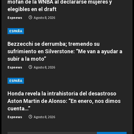
mofan de la WNBA al declararse mujeres y
van a ayudar a subir a la moto”
a
elegibles en el draft
2
Agosto 8, 2026
d
Espnews
Agosto 8, 2026
ESPAÑA
i
Honda revela la intrahistoria del
ESPAÑA
desastroso Aston Martin de
n
Bezzecchi se derrumba; tremendo su
Alonso: “En enero, nos dimos
cuenta…”
3
sufrimiento en Silverstone: “Me van a ayudar a
g
subir a la moto”
Agosto 8, 2026
ESPAÑA
Espnews
Agosto 8, 2026
Últimas noticias | 08 agosto 2026 –
Mañana
ESPAÑA
Agosto 8, 2026
4
Honda revela la intrahistoria del desastroso
Aston Martin de Alonso: “En enero, nos dimos
ESPAÑA
cuenta…”
EE.UU. prevé enviar 1.000 millones
en ayuda a Colombia tras la
Espnews
Agosto 8, 2026
investidura de De la Espriella
5
Agosto 8, 2026