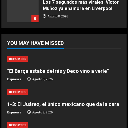
Los 7 segundos más virales: Víctor
Muñoz ya enamora en Liverpool
COCINA
Ternera guisada con senderuelas
Agosto 8, 2026
5
Marzo 20, 2026
5
DEPORTES
“Dejadle tranquilo”
YOU MAY HAVE MISSED
Agosto 8, 2026
1
DEPORTES
“El Barça estaba detrás y Deco vino a verle”
DEPORTES
1-3: El Juárez, el único mexicano
Espnews
Agosto 8, 2026
que da la cara
Agosto 8, 2026
DEPORTES
2
1-3: El Juárez, el único mexicano que da la cara
DEPORTES
Espnews
Agosto 8, 2026
“El Barça estaba detrás y Deco vino
a verle”
DEPORTES
Agosto 8, 2026