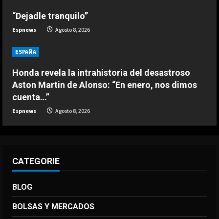
3
“Dejadle tranquilo”
DEPORTES
Espnews
Agosto 8, 2026
El anuncio de Van Bommel, nuevo
seleccionador de Bélgica, sobre
ESPAÑA
Courtois
4
Agosto 8, 2026
Honda revela la intrahistoria del desastroso
Aston Martin de Alonso: “En enero, nos dimos
DEPORTES
cuenta…”
Los 7 segundos más virales: Víctor
Espnews
Agosto 8, 2026
Muñoz ya enamora en Liverpool
Agosto 8, 2026
5
CATEGORIE
BLOG
BOLSAS Y MERCADOS