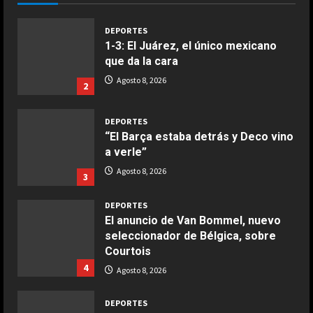
Giugno 20, 2026
1
DEPORTES
1-3: El Juárez, el único mexicano
que da la cara
COCINA
Ensalada de espinacas deliciosa
Agosto 8, 2026
2
Maggio 28, 2026
2
DEPORTES
“El Barça estaba detrás y Deco vino
COCINA
a verle”
Boquerones fritos en freidora de
Agosto 8, 2026
3
aire
Aprile 24, 2026
3
DEPORTES
El anuncio de Van Bommel, nuevo
seleccionador de Bélgica, sobre
COCINA
Courtois
Buñuelos de alcachofas
4
Agosto 8, 2026
Aprile 5, 2026
4
DEPORTES