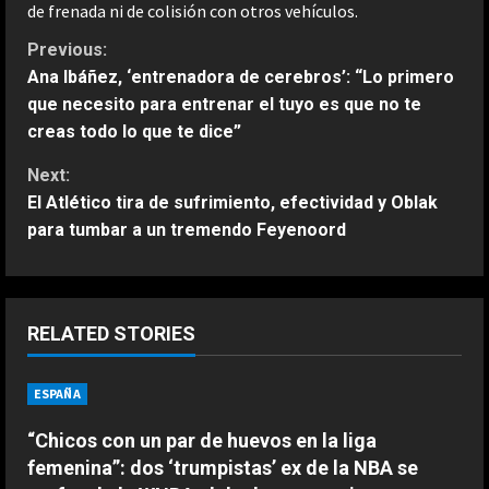
de frenada ni de colisión con otros vehículos.
C
Previous:
Ana Ibáñez, ‘entrenadora de cerebros’: “Lo primero
o
que necesito para entrenar el tuyo es que no te
creas todo lo que te dice”
n
Next:
t
El Atlético tira de sufrimiento, efectividad y Oblak
para tumbar a un tremendo Feyenoord
i
n
u
RELATED STORIES
e
ESPAÑA
R
ESPAÑA
“Chicos con un par de huevos en la liga
Bezzecchi se derrumba; tremendo
e
femenina”: dos ‘trumpistas’ ex de la NBA se
su sufrimiento en Silverstone: “Me