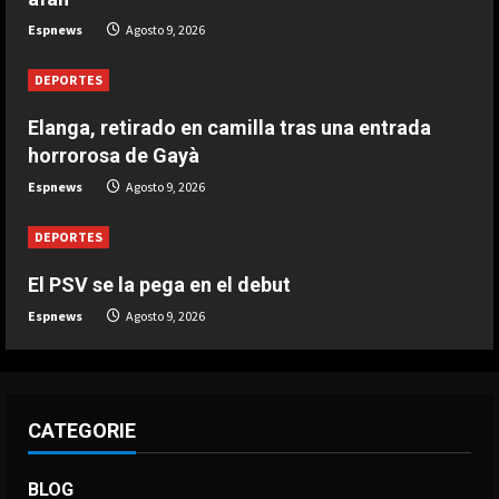
Espnews
Agosto 9, 2026
DEPORTES
Elanga, retirado en camilla tras una
DEPORTES
entrada horrorosa de Gayà
Agosto 9, 2026
Elanga, retirado en camilla tras una entrada
4
horrorosa de Gayà
DEPORTES
Espnews
Agosto 9, 2026
3-0: Joao Pedro guía con un doblete
al Chelsea de Xabi Alonso tras dos
DEPORTES
derrotas
5
El PSV se la pega en el debut
Agosto 9, 2026
Espnews
Agosto 9, 2026
CATEGORIE
BLOG