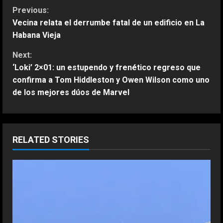
C
Previous:
Vecina relata el derrumbe fatal de un edificio en La
o
Habana Vieja
n
Next:
‘Loki’ 2×01: un estupendo y frenético regreso que
t
confirma a Tom Hiddleston y Owen Wilson como uno
de los mejores dúos de Marvel
i
n
u
RELATED STORIES
e
R
e
a