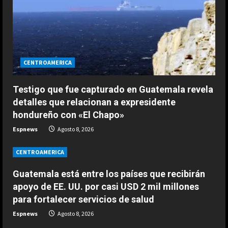
d
i
n
CENTROAMERICA
g
Testigo que fue capturado en Guatemala revela
detalles que relacionan a expresidente
hondureño con «El Chapo»
Espnews
Agosto 8, 2026
CENTROAMERICA
Guatemala está entre los países que recibirán
apoyo de EE. UU. por casi USD 2 mil millones
ESPAÑA
para fortalecer servicios de salud
Férrea defensa de un campeón del
Espnews
Agosto 8, 2026
mundo a Alonso: “No necesita el
mejor coche para…”