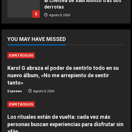
al Chelsea de Xabi Alonso tras dos
COCINA
derrotas
Ternera guisada con senderuelas
5
Agosto 9, 2026
Marzo 20, 2026
5
DEPORTES
¡De locos!: un aficionado salta al
YOU MAY HAVE MISSED
campo para agredir a los jugadores
tras un penalti
1
Agosto 9, 2026
ESPETÁCULOS
DEPORTES
Karol G abraza el poder de sentirlo todo en su
Osimhen la lía ante el Villarreal: le
nuevo álbum, «No me arrepiento de sentir
tienen que sujetar entre varios
tanto»
para que no llegue a las manos
2
Espnews
Agosto 9, 2026
Agosto 9, 2026
ESPETÁCULOS
DEPORTES
El PSV se la pega en el debut
Los rituales están de vuelta: cada vez más
Agosto 9, 2026
personas buscan experiencias para disfrutar sin
3
afán