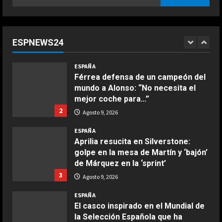
ESPAÑA
per:
Dura confesión de un campeón del
mundo: “No quiero faltarle al
respeto a Rossi, pero lo cierto es
ESPNEWS24
que Márquez…”
1
COCINA
Agosto 9, 2026
ESPAÑA
Ensalada de espinacas deliciosa
Férrea defensa de un campeón del
Maggio 28, 2026
mundo a Alonso: “No necesita el
2
mejor coche para…”
2
Agosto 9, 2026
COCINA
Boquerones fritos en freidora de
ESPAÑA
aire
Aprilia resucita en Silverstone:
golpe en la mesa de Martín y ‘bajón’
Aprile 24, 2026
3
de Márquez en la ‘sprint’
3
Agosto 9, 2026
COCINA
ESPAÑA
Buñuelos de alcachofas
El casco inspirado en el Mundial de
Aprile 5, 2026
la Selección Española que ha
4