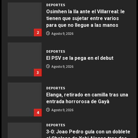
Giugno 20, 2026
1
DEPORTES
Osimhen la lía ante el Villarreal: le
tienen que sujetar entre varios
COCINA
para que no llegue a las manos
Ensalada de espinacas deliciosa
2
Agosto 9, 2026
Maggio 28, 2026
2
DEPORTES
El PSV se la pega en el debut
COCINA
Boquerones fritos en freidora de
Agosto 9, 2026
3
aire
Aprile 24, 2026
3
DEPORTES
Elanga, retirado en camilla tras una
entrada horrorosa de Gayà
COCINA
Buñuelos de alcachofas
Agosto 9, 2026
4
Aprile 5, 2026
4
DEPORTES
3-0: Joao Pedro guía con un doblete