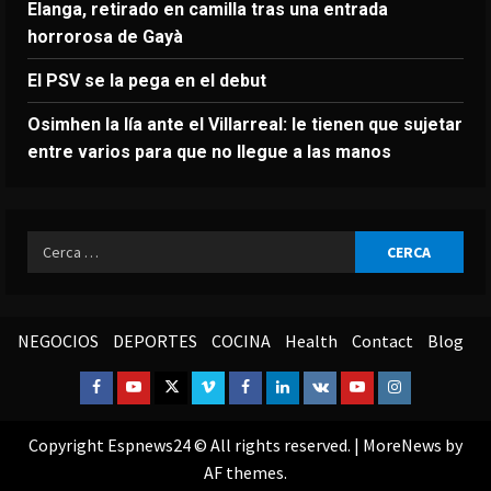
Elanga, retirado en camilla tras una entrada
horrorosa de Gayà
El PSV se la pega en el debut
Osimhen la lía ante el Villarreal: le tienen que sujetar
entre varios para que no llegue a las manos
Ricerca
per:
NEGOCIOS
DEPORTES
COCINA
Health
Contact
Blog
Facebook
Youtube
Twitter
Vimeo
Facebook
Linkedin
VK
Youtube
Instagram
Copyright Espnews24 © All rights reserved.
|
MoreNews
by
AF themes.