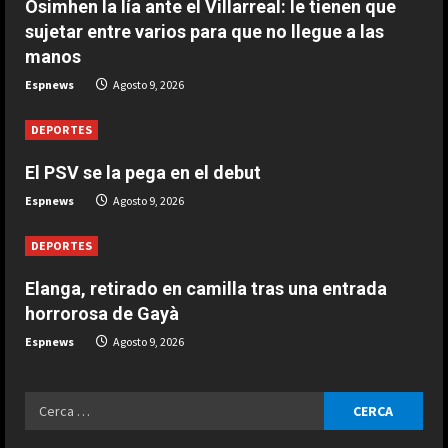
Osimhen la lía ante el Villarreal: le tienen que
R
sujetar entre varios para que no llegue a las
ESPAÑA
e
Aprilia resucita en Silverstone:
manos
golpe en la mesa de Martín y ‘bajón’
Espnews
Agosto 9, 2026
a
de Márquez en la ‘sprint’
3
Agosto 9, 2026
DEPORTES
d
ESPAÑA
El PSV se la pega en el debut
i
El casco inspirado en el Mundial de
Espnews
Agosto 9, 2026
la Selección Española que ha
n
estrenado Raúl Fernández en
DEPORTES
MotoGP
4
g
Agosto 9, 2026
Elanga, retirado en camilla tras una entrada
ESPAÑA
horrorosa de Gayà
“Ferrari no para de quejarse”:
nuevo ‘dardo’ de Mercedes en la
Espnews
Agosto 9, 2026
pelea por el Mundial
5
Agosto 9, 2026
Ricerca
ESPAÑA
per:
Dura confesión de un campeón del