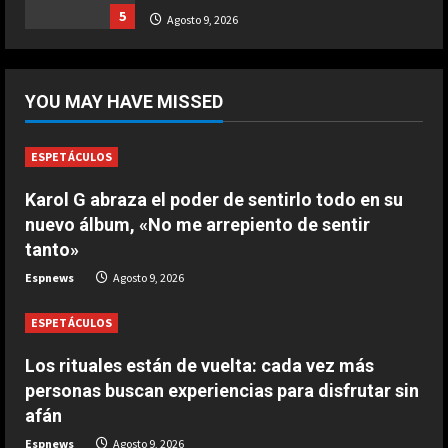
Ternera guisada con senderuelas
5
Agosto 9, 2026
Marzo 20, 2026
5
DEPORTES
¡De locos!: un aficionado salta al
YOU MAY HAVE MISSED
campo para agredir a los jugadores
tras un penalti
1
Agosto 9, 2026
ESPETÁCULOS
DEPORTES
Karol G abraza el poder de sentirlo todo en su
Osimhen la lía ante el Villarreal: le
nuevo álbum, «No me arrepiento de sentir
tienen que sujetar entre varios
tanto»
para que no llegue a las manos
2
Espnews
Agosto 9, 2026
Agosto 9, 2026
ESPETÁCULOS
DEPORTES
El PSV se la pega en el debut
Los rituales están de vuelta: cada vez más
Agosto 9, 2026
personas buscan experiencias para disfrutar sin
3
afán
Espnews
Agosto 9, 2026