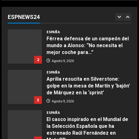
mundo: “No quiero faltarle al
respeto a Rossi, pero lo cierto es
ESPNEWS24
que Márquez…”
1
COCINA
Agosto 9, 2026
ESPAÑA
Ensalada de espinacas deliciosa
Férrea defensa de un campeón del
Maggio 28, 2026
mundo a Alonso: “No necesita el
2
mejor coche para…”
2
Agosto 9, 2026
COCINA
Boquerones fritos en freidora de
ESPAÑA
aire
Aprilia resucita en Silverstone:
golpe en la mesa de Martín y ‘bajón’
Aprile 24, 2026
3
de Márquez en la ‘sprint’
3
Agosto 9, 2026
COCINA
ESPAÑA
Buñuelos de alcachofas
El casco inspirado en el Mundial de
Aprile 5, 2026
la Selección Española que ha
4
estrenado Raúl Fernández en