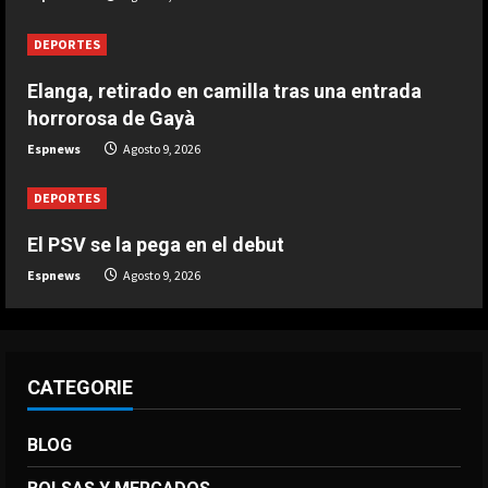
DEPORTES
Elanga, retirado en camilla tras una
DEPORTES
entrada horrorosa de Gayà
Agosto 9, 2026
Elanga, retirado en camilla tras una entrada
4
horrorosa de Gayà
DEPORTES
Espnews
Agosto 9, 2026
3-0: Joao Pedro guía con un doblete
al Chelsea de Xabi Alonso tras dos
DEPORTES
derrotas
5
El PSV se la pega en el debut
Agosto 9, 2026
Espnews
Agosto 9, 2026
CATEGORIE
BLOG