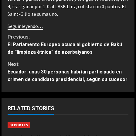
4, tras ganar por 1-0 al LASK LInz, colista con 0 puntos. El
Saint-Gilloise suma uno.
Seguir leyendo…
C
Previous:
El Parlamento Europeo acusa al gobierno de Bakú
o
de “limpieza étnica” de azerbaiyanos
n
Next:
Ecuador: unas 30 personas habrían participado en
t
crimen de candidato presidencial, según su sucesor
i
n
ESPAÑA
RELATED STORIES
Férrea defensa de un campeón del
u
mundo a Alonso: “No necesita el
DEPORTES
e
mejor coche para…”
2
Agosto 9, 2026