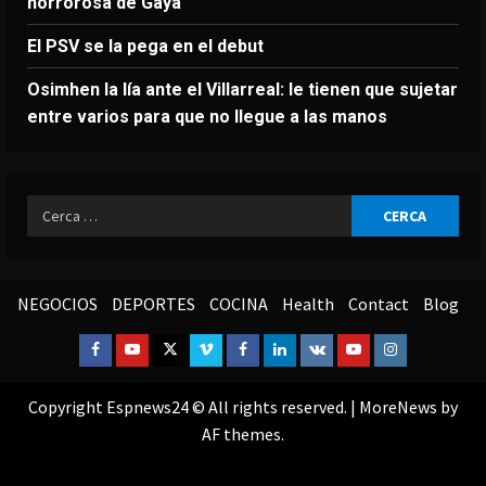
horrorosa de Gayà
El PSV se la pega en el debut
Osimhen la lía ante el Villarreal: le tienen que sujetar
entre varios para que no llegue a las manos
Ricerca
per:
NEGOCIOS
DEPORTES
COCINA
Health
Contact
Blog
Facebook
Youtube
Twitter
Vimeo
Facebook
Linkedin
VK
Youtube
Instagram
Copyright Espnews24 © All rights reserved.
|
MoreNews
by
AF themes.