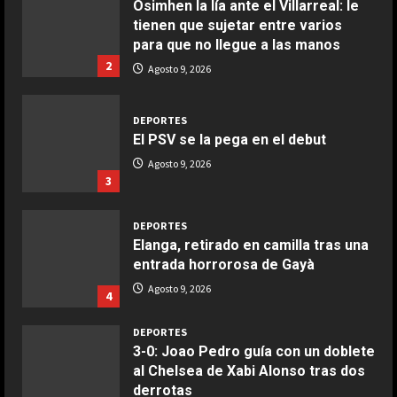
Osimhen la lía ante el Villarreal: le
tienen que sujetar entre varios
COCINA
para que no llegue a las manos
Ensalada de espinacas deliciosa
2
Agosto 9, 2026
Maggio 28, 2026
2
DEPORTES
El PSV se la pega en el debut
COCINA
Boquerones fritos en freidora de
Agosto 9, 2026
3
aire
Aprile 24, 2026
3
DEPORTES
Elanga, retirado en camilla tras una
entrada horrorosa de Gayà
COCINA
Buñuelos de alcachofas
Agosto 9, 2026
4
Aprile 5, 2026
4
DEPORTES
3-0: Joao Pedro guía con un doblete
al Chelsea de Xabi Alonso tras dos
COCINA
derrotas