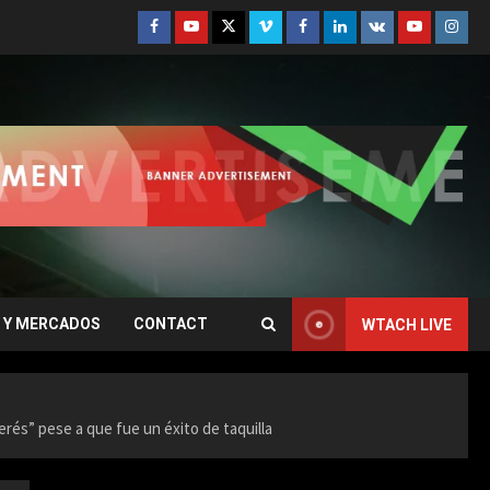
Facebook
Youtube
Twitter
Vimeo
Facebook
Linkedin
VK
Youtube
Insta
 Y MERCADOS
CONTACT
WTACH LIVE
erés” pese a que fue un éxito de taquilla