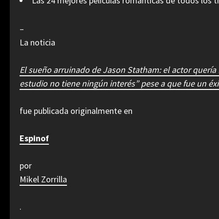
Las 24 mejores películas románticas de todos los 
–
La noticia
El sueño arruinado de Jason Statham: el actor quería 
estudio no tiene ningún interés” pese a que fue un éxi
fue publicada originalmente en
Espinof
por
Mikel Zorrilla
.