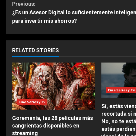
C
Previous:
¿Es un Asesor Digital lo suficientemente intelige
o
para invertir mis ahorros?
n
t
RELATED STORIES
i
n
u
Cine Series y Tv
e
Cine Series y Tv
R
Sí, estás vien
recortada si 
Goremanía, las 28 películas más
e
No, no te est
sangrientas disponibles en
estás perdien
a
streaming