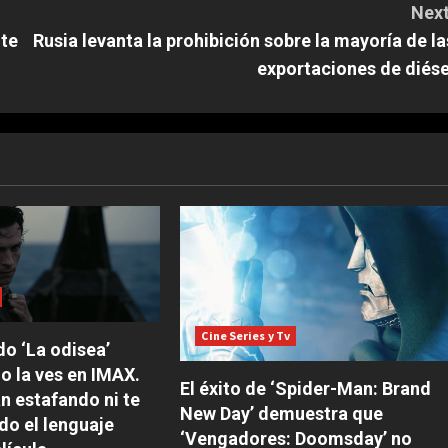
Next
nte
Rusia levanta la prohibición sobre la mayoría de la
exportaciones de diése
Cine Series y Tv
do ‘La odisea’
no la ves en IMAX.
El éxito de ‘Spider-Man: Brand
án estafando ni te
New Day’ demuestra que
do el lenguaje
‘Vengadores: Doomsday’ no