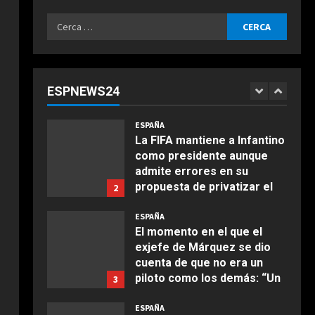
la final del Mundial 2030 a
5
Marruecos: “Quiere
Ricerca
asegurarse el mandato”
ESPAÑA
per:
Milagros Tolón “confía” en
Agosto 6, 2026
que la final del Mundial 2030
se juegue en España ante la
ESPNEWS24
intención de Infantino de
1
COCINA
llevarla a Marruecos: “Lo
Ensalada de espinacas
merecemos”
ESPAÑA
deliciosa
La FIFA mantiene a Infantino
Agosto 6, 2026
como presidente aunque
Maggio 28, 2026
2
admite errores en su
propuesta de privatizar el
2
COCINA
Mundial
Boquerones fritos en
ESPAÑA
Agosto 6, 2026
freidora de aire
El momento en el que el
exjefe de Márquez se dio
Aprile 24, 2026
3
cuenta de que no era un
piloto como los demás: “Un
3
niño que hace esos
COCINA
comentarios…”
ESPAÑA
Buñuelos de alcachofas