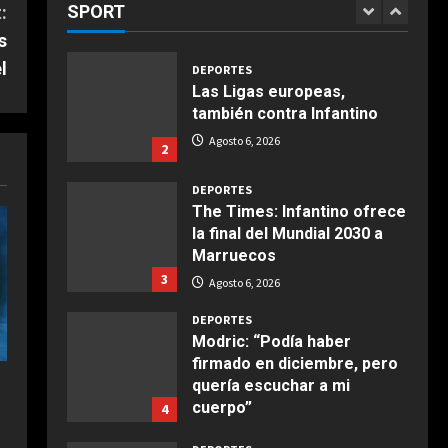
asegurarse el mandato”
SPORT
:
1
alcachofas con langostinos
Agosto 6, 2026
Agosto 6, 2026
s
Giugno 20, 2026
1
l
DEPORTES
Las Ligas europeas,
COCINA
también contra Infantino
Ensalada de espinacas
Agosto 6, 2026
2
deliciosa
Maggio 28, 2026
2
DEPORTES
The Times: Infantino ofrece
la final del Mundial 2030 a
COCINA
Marruecos
Boquerones fritos en
3
freidora de aire
Agosto 6, 2026
Aprile 24, 2026
3
DEPORTES
Modric: “Podía haber
firmado en diciembre, pero
COCINA
quería escuchar a mi
Buñuelos de alcachofas
cuerpo”
4
Aprile 5, 2026
Agosto 6, 2026
4