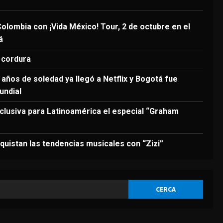
3
Agosto 6, 2026
DEPORTES
olombia con ¡Vida México! Tour, 2 de octubre en el
Modric: “Podía haber
á
firmado en diciembre, pero
quería escuchar a mi
 cordura
cuerpo”
4
años de soledad ya llegó a Netflix y Bogotá fue
Agosto 6, 2026
DEPORTES
undial
La joya neerlandesa que se
fue a Arabia ya enamora a
clusiva para Latinoamérica el especial “Graham
los seguidores del Al-Hilal
5
Agosto 6, 2026
uistan las tendencias musicales con “Zizi”