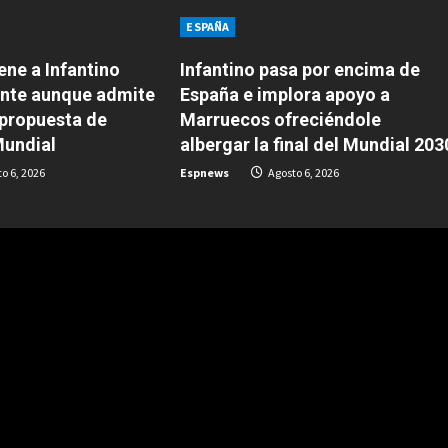
ESPAÑA
ene a Infantino
Infantino pasa por encima de
nte aunque admite
España e implora apoyo a
 propuesta de
Marruecos ofreciéndole
Mundial
albergar la final del Mundial 203
o 6, 2026
Espnews
Agosto 6, 2026