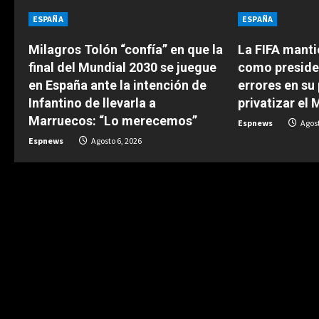
n
ESPAÑA
ESPAÑA
u
Milagros Tolón “confía” en que la
La FIFA manti
final del Mundial 2030 se juegue
como preside
e
en España ante la intención de
errores en su
Infantino de llevarla a
privatizar el 
R
Marruecos: “Lo merecemos”
Espnews
Agost
e
Espnews
Agosto 6, 2026
a
d
i
n
g