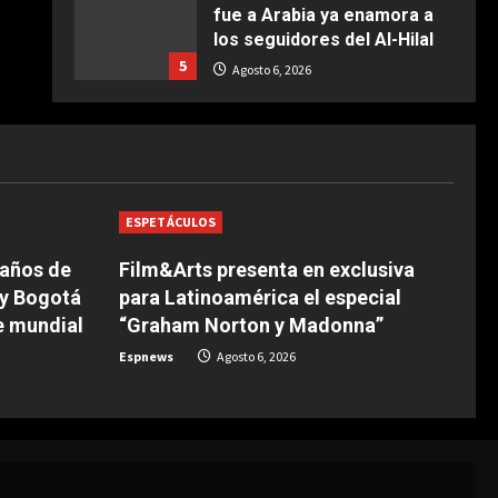
fue a Arabia ya enamora a
COCINA
los seguidores del Al-Hilal
Ternera guisada con
5
senderuelas
Agosto 6, 2026
Marzo 20, 2026
5
DEPORTES
La FIFA reitera su apoyo a
Infantino pero reconoce que
“se cometieron errores”
1
Agosto 6, 2026
ESPETÁCULOS
 años de
Film&Arts presenta en exclusiva
DEPORTES
Las Ligas europeas,
 y Bogotá
para Latinoamérica el especial
también contra Infantino
e mundial
“Graham Norton y Madonna”
Agosto 6, 2026
2
Espnews
Agosto 6, 2026
DEPORTES
The Times: Infantino ofrece
la final del Mundial 2030 a
Marruecos