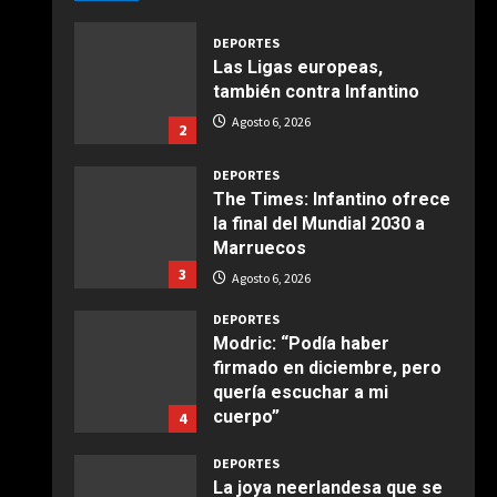
Agosto 6, 2026
Giugno 20, 2026
1
DEPORTES
Las Ligas europeas,
COCINA
también contra Infantino
Ensalada de espinacas
Agosto 6, 2026
2
deliciosa
Maggio 28, 2026
2
DEPORTES
The Times: Infantino ofrece
la final del Mundial 2030 a
COCINA
Marruecos
Boquerones fritos en
3
freidora de aire
Agosto 6, 2026
Aprile 24, 2026
3
DEPORTES
Modric: “Podía haber
firmado en diciembre, pero
COCINA
quería escuchar a mi
Buñuelos de alcachofas
cuerpo”
4
Aprile 5, 2026
Agosto 6, 2026
4
DEPORTES
La joya neerlandesa que se