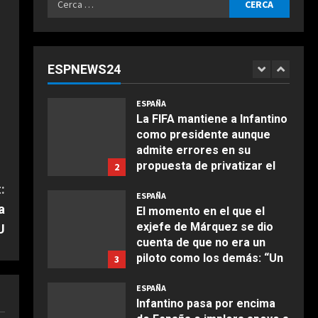
asegurarse el mandato”
ESPAÑA
per:
Milagros Tolón “confía” en
Agosto 6, 2026
que la final del Mundial 2030
se juegue en España ante la
ESPNEWS24
intención de Infantino de
1
COCINA
llevarla a Marruecos: “Lo
Ensalada de espinacas
merecemos”
ESPAÑA
deliciosa
La FIFA mantiene a Infantino
Agosto 6, 2026
como presidente aunque
Maggio 28, 2026
2
admite errores en su
propuesta de privatizar el
2
COCINA
Mundial
:
Boquerones fritos en
ESPAÑA
Agosto 6, 2026
freidora de aire
a
El momento en el que el
exjefe de Márquez se dio
U
Aprile 24, 2026
3
cuenta de que no era un
piloto como los demás: “Un
3
niño que hace esos
COCINA
comentarios…”
ESPAÑA
Buñuelos de alcachofas
Infantino pasa por encima
Agosto 6, 2026
Aprile 5, 2026