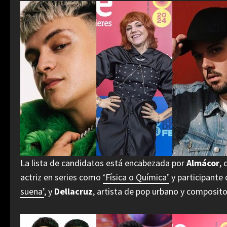
La lista de candidatos está encabezada por
Almácor
,
actriz en series como
‘Física o Química’
y participante
suena’
, y
Dellacruz
, artista de pop urbano y composi