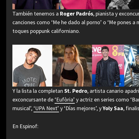
También tenemos a
Roger Padrós
, pianista y exconcu
canciones como ‘Me he dado al porno’ o ‘Me pones a mi
toques poppunk californiano.
Y la lista la completan
St. Pedro
, artista canario apad
exconcursante de
‘Eufòria’
y actriz en series como ‘Ba
musical’,
‘UPA Next’
y ‘Días mejores’, y
Yoly Saa
, final
En Espinof: