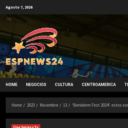
Skip
Agosto 7, 2026
to
content
HOME
NEGOCIOS
CULTURA
CENTROAMERICA
T
Home
2023
Novembre
13
‘Benidorm Fest 2024’: estos so
Cine Series y Tv