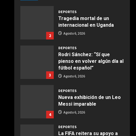
Giugno 20, 2026
1
DEPORTES
Tragedia mortal de un
COCINA
internacional en Uganda
Ensalada de espinacas
Agosto 6, 2026
2
deliciosa
Maggio 28, 2026
2
DEPORTES
Rodri Sánchez: “Sí que
pienso en volver algún día al
COCINA
fútbol español”
Boquerones fritos en
3
freidora de aire
Agosto 6, 2026
Aprile 24, 2026
3
DEPORTES
Nueva exhibición de un Leo
Messi imparable
COCINA
Buñuelos de alcachofas
Agosto 6, 2026
4
Aprile 5, 2026
4
DEPORTES
La FIFA reitera su apoyo a