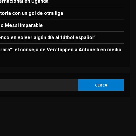
3
ternacional en Uganda
Agosto 6, 2026
oria con un gol de otra liga
DEPORTES
Nueva exhibición de un Leo
eo Messi imparable
Messi imparable
enso en volver algún día al fútbol español”
Agosto 6, 2026
4
rara”: el consejo de Verstappen a Antonelli en medio
DEPORTES
La FIFA reitera su apoyo a
Infantino pero reconoce que
“se cometieron errores”
5
Agosto 6, 2026