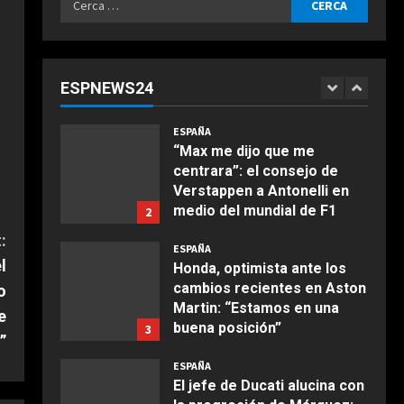
Agosto 6, 2026
ESPAÑA
per:
“Márquez y Rossi tienen
cosas en común”: Un piloto
de Ducati explica la gran
ESPNEWS24
cualidad que ambos
1
COCINA
comparten
Ensalada de espinacas
ESPAÑA
Agosto 6, 2026
deliciosa
“Max me dijo que me
centrara”: el consejo de
Maggio 28, 2026
2
Verstappen a Antonelli en
medio del mundial de F1
2
COCINA
Agosto 6, 2026
:
Boquerones fritos en
ESPAÑA
freidora de aire
l
Honda, optimista ante los
cambios recientes en Aston
o
Aprile 24, 2026
3
Martin: “Estamos en una
e
buena posición”
3
”
COCINA
Agosto 6, 2026
ESPAÑA
Buñuelos de alcachofas
El jefe de Ducati alucina con
Aprile 5, 2026