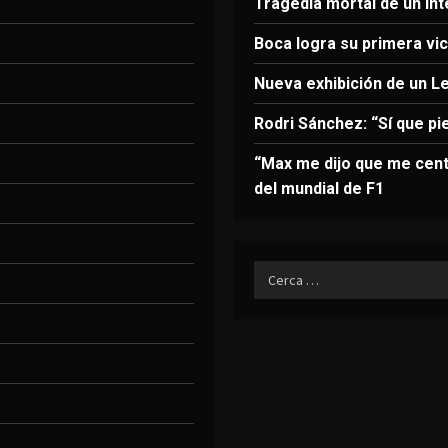
Tragedia mortal de un in
Boca logra su primera vict
Nueva exhibición de un L
Rodri Sánchez: “Sí que pi
“Max me dijo que me cent
del mundial de F1
Ricerca
per: