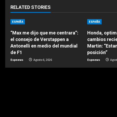
n
RELATED STORIES
u
ESPAÑA
ESPAÑA
e
“Max me dijo que me centrara”:
Honda, optimi
el consejo de Verstappen a
cambios reci
R
Antonelli en medio del mundial
Martin: “Est
e
de F1
posición”
Espnews
Agosto 6, 2026
Espnews
Agost
a
d
i
n
g