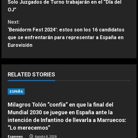
Solo Juzgados de Turno trabajarán en el “Día del
o
OJ”
n
Next:
‘Benidorm Fest 2024’: estos son los 16 candidatos
t
que se enfrentarán para representar a España en
Eurovisión
i
n
u
RELATED STORIES
e
ESPAÑA
R
ESPAÑA
Milagros Tolón “confía” en que la final del
La FIFA mantiene a Infantino como
e
Mundial 2030 se juegue en España ante la
presidente aunque admite errores
intención de Infantino de llevarla a Marruecos:
en su propuesta de privatizar el
a
“Lo merecemos”
Mundial
2
Espnews
Agosto 6, 2026