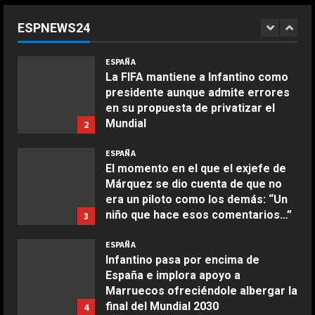
final del Mundial 2030 se juegue en
España ante la intención de
ESPNEWS24
Infantino de llevarla a Marruecos:
1
“Lo merecemos”
COCINA
ESPAÑA
Ensalada de espinacas deliciosa
Agosto 6, 2026
La FIFA mantiene a Infantino como
Maggio 28, 2026
presidente aunque admite errores
2
en su propuesta de privatizar el
Mundial
2
COCINA
Agosto 6, 2026
Boquerones fritos en freidora de
ESPAÑA
aire
El momento en el que el exjefe de
Márquez se dio cuenta de que no
Aprile 24, 2026
3
era un piloto como los demás: “Un
niño que hace esos comentarios…”
3
COCINA
Agosto 6, 2026
ESPAÑA
Buñuelos de alcachofas
Infantino pasa por encima de
Aprile 5, 2026
España e implora apoyo a
4
Marruecos ofreciéndole albergar la
final del Mundial 2030
4