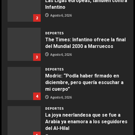
Las Ligas europeas, también contra
Infantino
COCINA
Ensalada de espinacas deliciosa
Agosto 6, 2026
2
Maggio 28, 2026
2
DEPORTES
The Times: Infantino ofrece la final
COCINA
del Mundial 2030 a Marruecos
Boquerones fritos en freidora de
Agosto 6, 2026
3
aire
Aprile 24, 2026
3
DEPORTES
Modric: “Podía haber firmado en
diciembre, pero quería escuchar a
COCINA
mi cuerpo”
Buñuelos de alcachofas
4
Agosto 6, 2026
Aprile 5, 2026
4
DEPORTES
La joya neerlandesa que se fue a
Arabia ya enamora a los seguidores
COCINA
del Al-Hilal
Ternera guisada con senderuelas