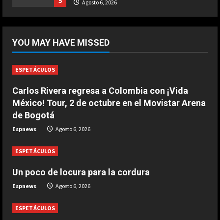
5
Agosto 6, 2026
Marzo 20, 2026
5
DEPORTES
La FIFA reitera su apoyo a Infantino
YOU MAY HAVE MISSED
pero reconoce que “se cometieron
errores”
1
Agosto 6, 2026
ESPETÁCULOS
Carlos Rivera regresa a Colombia con ¡Vida
DEPORTES
Las Ligas europeas, también contra
México! Tour, 2 de octubre en el Movistar Arena
Infantino
de Bogotá
Agosto 6, 2026
2
Espnews
Agosto 6, 2026
ESPETÁCULOS
DEPORTES
The Times: Infantino ofrece la final
Un poco de locura para la cordura
del Mundial 2030 a Marruecos
Espnews
Agosto 6, 2026
Agosto 6, 2026
3
ESPETÁCULOS
DEPORTES