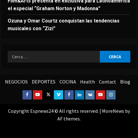
Film&Arts presenta en exclusiva para Latinoamérica
el especial “Graham Norton y Madonna”
Ozuna y Omar Courtz conquistan las tendencias
musicales con “Zizi”
Ricerca
per:
NEGOCIOS
DEPORTES
COCINA
Health
Contact
Blog
Facebook
Youtube
Twitter
Vimeo
Facebook
Linkedin
VK
Youtube
Instagram
Copyright Espnews24 © All rights reserved.
|
MoreNews
by
AF themes.