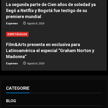
Modric: “Podía haber firmado en
La segunda parte de Cien años de soledad ya
diciembre, pero quería escuchar a
llegó a Netflix y Bogotá fue testigo de su
mi cuerpo”
premiere mundial
4
Agosto 6, 2026
Espnews
Agosto 6, 2026
DEPORTES
La joya neerlandesa que se fue a
ESPETÁCULOS
Arabia ya enamora a los seguidores
del Al-Hilal
Film&Arts presenta en exclusiva para
5
Latinoamérica el especial “Graham Norton y
Agosto 6, 2026
Madonna”
Espnews
Agosto 6, 2026
CATEGORIE
BLOG