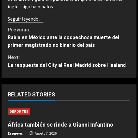
inglés siga bajo palos.
Seguir leyendo…
C
Previous:
Rabia en México ante la sospechosa muerte del
o
primer magistrado no binario del país
n
Next:
La respuesta del City al Real Madrid sobre Haaland
t
ESPAÑA
i
“Djokovic dice eso porque se está
haciendo mayor”: dura respuesta
n
RELATED STORIES
de Fonseca a Novak
2
Agosto 7, 2026
u
DEPORTES
ESPAÑA
e
Un exnúmero uno sentencia a
África también se rinde a Gianni Infantino
Alcaraz: “No hay ninguna posibilidad
R
Espnews
Agosto 7, 2026
de que Carlos esté en el US Open”