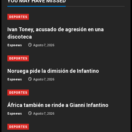
YOU MAY HAVE MISSED
Infantino
Agosto 7, 2026
1
DEPORTES
Ivan Toney, acusado de agresión en una
DEPORTES
Noruega pide la dimisión de
discoteca
Infantino
Espnews
Agosto 7, 2026
Agosto 7, 2026
2
DEPORTES
DEPORTES
Noruega pide la dimisión de Infantino
Ivan Toney, acusado de agresión en
Espnews
Agosto 7, 2026
una discoteca
Agosto 7, 2026
3
DEPORTES
África también se rinde a Gianni Infantino
DEPORTES
Infantino respira: Argentina le da su
Espnews
Agosto 7, 2026
apoyo oficialmente
Agosto 7, 2026
DEPORTES
4