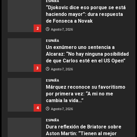
ESPAÑA
Ensalada de espinacas deliciosa
“Djokovic dice eso porque se está
Maggio 28, 2026
haciendo mayor”: dura respuesta
2
de Fonseca a Novak
2
Agosto 7, 2026
COCINA
Boquerones fritos en freidora de
ESPAÑA
aire
Un exnúmero uno sentencia a
Alcaraz: “No hay ninguna posibilidad
Aprile 24, 2026
3
de que Carlos esté en el US Open”
3
Agosto 7, 2026
COCINA
ESPAÑA
Buñuelos de alcachofas
Márquez reconoce su favoritismo
Aprile 5, 2026
por primera vez: “A mi no me
4
cambia la vida…”
4
Agosto 7, 2026
COCINA
ESPAÑA
Ternera guisada con senderuelas
Dura reflexión de Briatore sobre
Marzo 20, 2026
Aston Martin: “Tienen al mejor
5