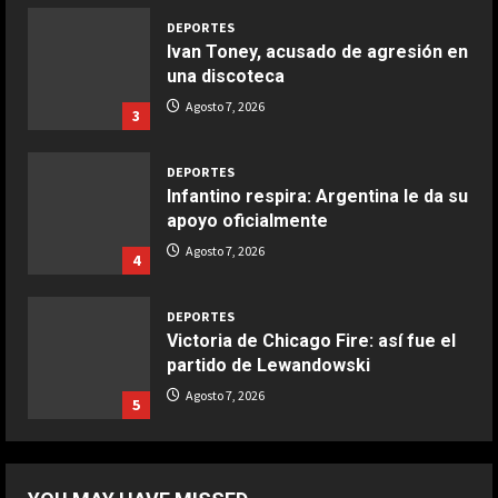
2
DEPORTES
Ivan Toney, acusado de agresión en
COCINA
una discoteca
Boquerones fritos en freidora de
Agosto 7, 2026
3
aire
Aprile 24, 2026
3
DEPORTES
Infantino respira: Argentina le da su
apoyo oficialmente
COCINA
Buñuelos de alcachofas
Agosto 7, 2026
4
Aprile 5, 2026
4
DEPORTES
Victoria de Chicago Fire: así fue el
partido de Lewandowski
COCINA
Ternera guisada con senderuelas
Agosto 7, 2026
5
Marzo 20, 2026
5
DEPORTES
África también se rinde a Gianni