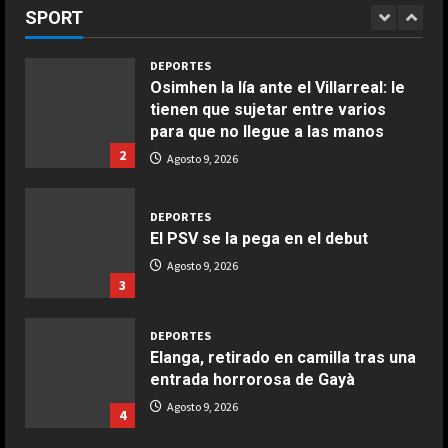
tras un penalti
Ensalada de habas y alcachofas con
SPORT
1
langostinos
Agosto 9, 2026
Giugno 20, 2026
1
DEPORTES
Osimhen la lía ante el Villarreal: le
tienen que sujetar entre varios
COCINA
para que no llegue a las manos
Ensalada de espinacas deliciosa
2
Agosto 9, 2026
Maggio 28, 2026
2
DEPORTES
El PSV se la pega en el debut
COCINA
Boquerones fritos en freidora de
Agosto 9, 2026
3
aire
Aprile 24, 2026
3
DEPORTES
Elanga, retirado en camilla tras una
entrada horrorosa de Gayà
COCINA
Buñuelos de alcachofas
Agosto 9, 2026
4
Aprile 5, 2026