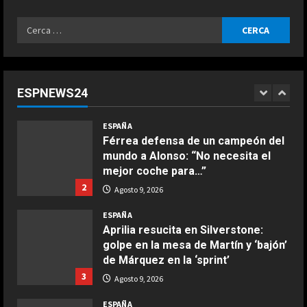
5
Agosto 9, 2026
Ricerca
ESPAÑA
per:
Dura confesión de un campeón del
mundo: “No quiero faltarle al
respeto a Rossi, pero lo cierto es
ESPNEWS24
que Márquez…”
1
COCINA
Agosto 9, 2026
ESPAÑA
Ensalada de espinacas deliciosa
Férrea defensa de un campeón del
Maggio 28, 2026
mundo a Alonso: “No necesita el
2
mejor coche para…”
2
Agosto 9, 2026
COCINA
Boquerones fritos en freidora de
ESPAÑA
aire
Aprilia resucita en Silverstone:
golpe en la mesa de Martín y ‘bajón’
Aprile 24, 2026
3
de Márquez en la ‘sprint’
3
Agosto 9, 2026
COCINA
ESPAÑA