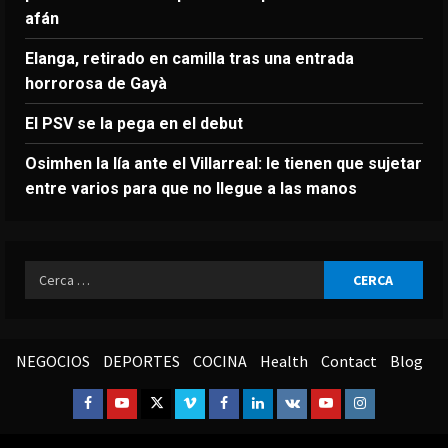
afán
Elanga, retirado en camilla tras una entrada
horrorosa de Gayà
El PSV se la pega en el debut
Osimhen la lía ante el Villarreal: le tienen que sujetar
entre varios para que no llegue a las manos
Ricerca
per:
NEGOCIOS
DEPORTES
COCINA
Health
Contact
Blog
Facebook
Youtube
Twitter
Vimeo
Facebook
Linkedin
VK
Youtube
Instagram