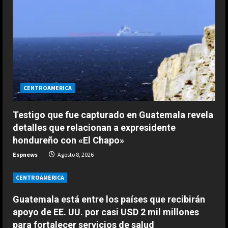
e
a
d
i
n
CENTROAMERICA
g
Testigo que fue capturado en Guatemala revela
detalles que relacionan a expresidente
hondureño con «El Chapo»
Espnews
Agosto 8, 2026
CENTROAMERICA
Guatemala está entre los países que recibirán
apoyo de EE. UU. por casi USD 2 mil millones
ESPAÑA
para fortalecer servicios de salud