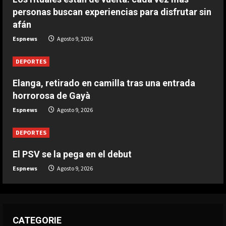
Agosto 9, 2026
personas buscan experiencias para disfrutar sin
3
afán
Espnews
Agosto 9, 2026
DEPORTES
Elanga, retirado en camilla tras una
DEPORTES
entrada horrorosa de Gayà
Agosto 9, 2026
Elanga, retirado en camilla tras una entrada
4
horrorosa de Gayà
DEPORTES
Espnews
Agosto 9, 2026
3-0: Joao Pedro guía con un doblete
al Chelsea de Xabi Alonso tras dos
DEPORTES
derrotas
5
El PSV se la pega en el debut
Agosto 9, 2026
Espnews
Agosto 9, 2026
CATEGORIE