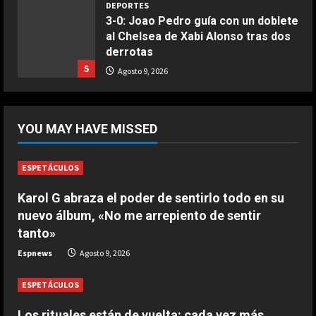
4
DEPORTES
3-0: Joao Pedro guía con un doblete
al Chelsea de Xabi Alonso tras dos
COCINA
derrotas
Ternera guisada con senderuelas
5
Agosto 9, 2026
Marzo 20, 2026
5
DEPORTES
¡De locos!: un aficionado salta al
YOU MAY HAVE MISSED
campo para agredir a los jugadores
tras un penalti
1
Agosto 9, 2026
ESPETÁCULOS
DEPORTES
Karol G abraza el poder de sentirlo todo en su
Osimhen la lía ante el Villarreal: le
nuevo álbum, «No me arrepiento de sentir
tienen que sujetar entre varios
tanto»
para que no llegue a las manos
2
Espnews
Agosto 9, 2026
Agosto 9, 2026
ESPETÁCULOS
DEPORTES
El PSV se la pega en el debut
Los rituales están de vuelta: cada vez más