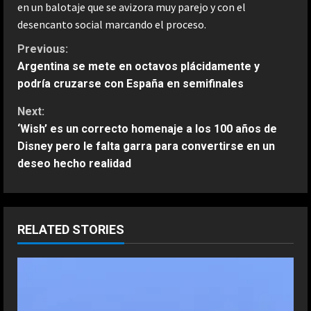
en un balotaje que se avizora muy parejo y con el
desencanto social marcando el proceso.
C
Previous:
Argentina se mete en octavos plácidamente y
o
podría cruzarse con España en semifinales
n
Next:
‘Wish’ es un correcto homenaje a los 100 años de
t
Disney pero le falta garra para convertirse en un
deseo hecho realidad
i
n
u
RELATED STORIES
e
R